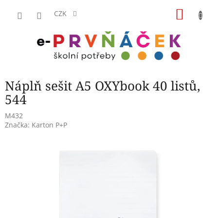
Přejít
NÁKU
na
CZK
obsah
KOŠÍK
Náplň sešit A5 OXYbook 40 listů,
544
M432
Značka:
Karton P+P