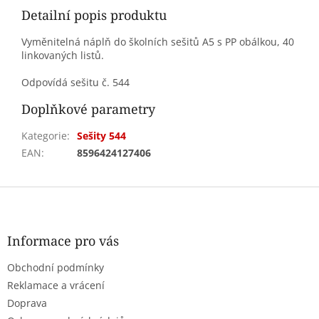
Detailní popis produktu
Vyměnitelná náplň do školních sešitů A5 s PP obálkou, 40
linkovaných listů.
Odpovídá sešitu č. 544
Doplňkové parametry
Kategorie
:
Sešity 544
EAN
:
8596424127406
Z
á
p
a
Informace pro vás
t
Obchodní podmínky
í
Reklamace a vrácení
Doprava