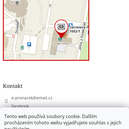
Kontakt
e-prvnacek
@
email.cz
facebook
eprvnacek
Tento web používá soubory cookie. Dalším
procházením tohoto webu vyjadřujete souhlas s jejich