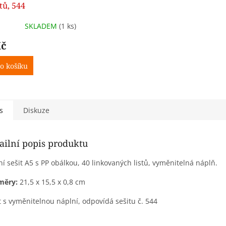
stů, 544
SKLADEM
(1 ks)
Kč
o košíku
s
Diskuze
ailní popis produktu
ní sešit A5 s PP obálkou, 40 linkovaných listů, vyměnitelná náplň.
měry:
21,5 x 15,5 x 0,8 cm
t s vyměnitelnou náplní, odpovídá sešitu č. 544