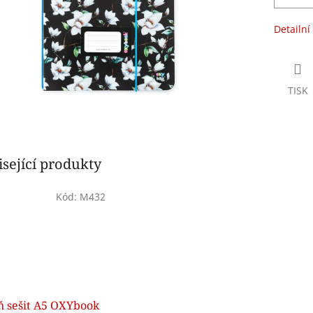
Detailní
TISK
sející produkty
Kód:
M432
ň sešit A5 OXYbook