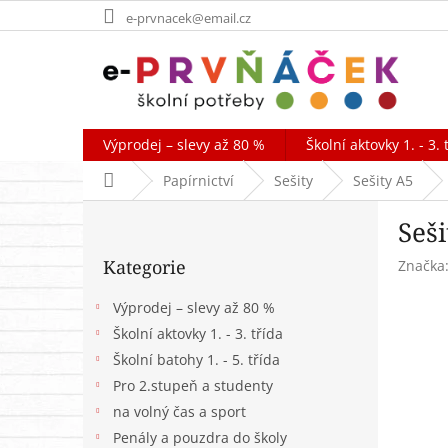
Přejít
e-prvnacek@email.cz
na
obsah
Výprodej – slevy až 80 %
Školní aktovky 1. - 3. 
Domů
Papírnictví
Sešity
Sešity A5
P
Seš
o
Přeskočit
s
Kategorie
Značka
kategorie
t
r
Výprodej – slevy až 80 %
a
Školní aktovky 1. - 3. třída
n
Školní batohy 1. - 5. třída
n
í
Pro 2.stupeň a studenty
p
na volný čas a sport
a
Penály a pouzdra do školy