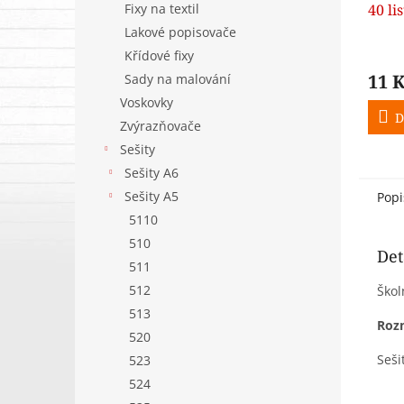
40 li
Fixy na textil
Lakové popisovače
Křídové fixy
11 
Sady na malování
Voskovky
D
Zvýrazňovače
Sešity
Sešity A6
Sešity A5
Popi
5110
510
Det
511
512
Škol
513
Roz
520
Seši
523
524