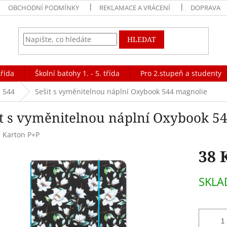
OBCHODNÍ PODMÍNKY
REKLAMACE A VRÁCENÍ
DOPRAVA
HLEDAT
třída
Školní batohy 1. - 5. třída
Pro 2.stupeň a studenty
544
Sešit s vyměnitelnou náplní Oxybook 544 magnolie
it s vyměnitelnou náplní Oxybook 5
:
Karton P+P
38 
Měrná
SKL
cena: