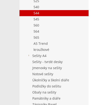
525
540
544
545
560
564
565
A5 Trend
kroužkové
Sešity A4
Sešity - tvrdé desky
Jmenovky na sešity
Notové sešity
Úkolníčky a školní diáře
Podložky do sešitu
Obaly na sešity
Památníky a diáře
Zápisníky Baagl