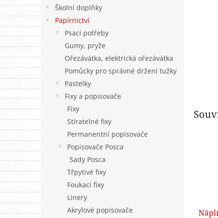
n
Školní doplňky
e
Papírnictví
l
Psací potřeby
Gumy, pryže
Ořezávátka, elektrická ořezávátka
Pomůcky pro správné držení tužky
Pastelky
Fixy a popisovače
Fixy
Souvi
Stíratelné fixy
Permanentní popisovače
Popisovače Posca
Sady Posca
Třpytivé fixy
Foukací fixy
Linery
Akrylové popisovače
Nápl