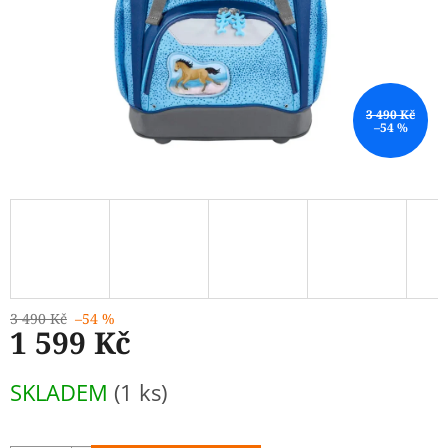
3 490 Kč
–54 %
3 490 Kč
–54 %
1 599 Kč
Měrná
SKLADEM
(1 ks)
cena: