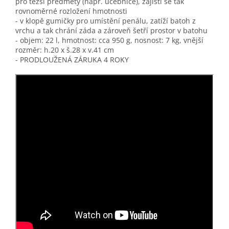
pro těžší předměty (např. učebnice), zajistí se tak
rovnoměrné rozložení hmotnosti
- v klopě gumičky pro umístění penálu, zatíží batoh z
vrchu a tak chrání záda a zároveň šetří prostor v batohu
- objem: 22 l, hmotnost: cca 950 g, nosnost: 7 kg, vnější
rozměr: h.20 x š.28 x v.41 cm
- PRODLOUŽENÁ ZÁRUKA 4 ROKY