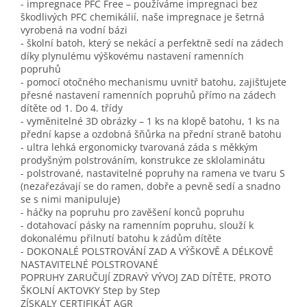
- impregnace PFC Free – používáme impregnaci bez
škodlivých PFC chemikálií, naše impregnace je šetrná
vyrobená na vodní bázi
- školní batoh, který se nekácí a perfektně sedí na zádech
díky plynulému výškovému nastavení ramenních
popruhů
- pomocí otočného mechanismu uvnitř batohu, zajišťujete
přesné nastavení ramenních popruhů přímo na zádech
dítěte od 1. Do 4. třídy
- vyměnitelné 3D obrázky – 1 ks na klopě batohu, 1 ks na
přední kapse a ozdobná šňůrka na přední straně batohu
- ultra lehká ergonomicky tvarovaná záda s měkkým
prodyšným polstrováním, konstrukce ze sklolaminátu
- polstrované, nastavitelné popruhy na ramena ve tvaru S
(nezařezávají se do ramen, dobře a pevně sedí a snadno
se s nimi manipuluje)
- háčky na popruhu pro zavěšení konců popruhu
- dotahovací pásky na ramenním popruhu, slouží k
dokonalému přilnutí batohu k zádům dítěte
- DOKONALÉ POLSTROVÁNÍ ZAD A VÝŠKOVĚ A DÉLKOVĚ
NASTAVITELNÉ POLSTROVANÉ
POPRUHY ZARUČUJÍ ZDRAVÝ VÝVOJ ZAD DÍTĚTE, PROTO
ŠKOLNÍ AKTOVKY Step by Step
ZÍSKALY CERTIFIKÁT AGR