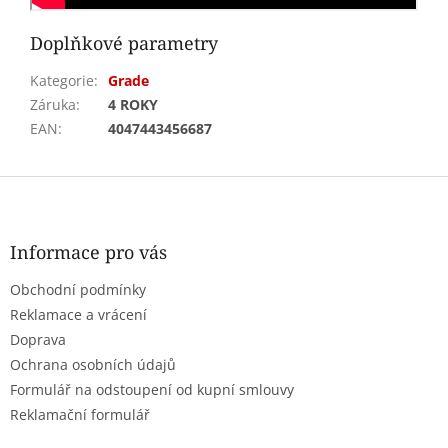
Doplňkové parametry
Kategorie
:
Grade
Záruka
:
4 ROKY
EAN
:
4047443456687
Z
á
p
a
Informace pro vás
t
Obchodní podmínky
í
Reklamace a vrácení
Doprava
Ochrana osobních údajů
Formulář na odstoupení od kupní smlouvy
Reklamační formulář