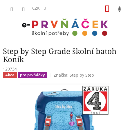
Přejít
NÁKU
na
CZK
obsah
KOŠÍK
Step by Step Grade školní batoh –
Koník
129734
Značka:
Step by Step
Akce
pro prvňáčky