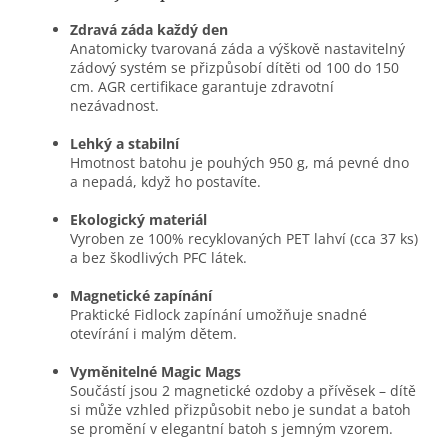
Zdravá záda každý den
Anatomicky tvarovaná záda a výškově nastavitelný
zádový systém se přizpůsobí dítěti od 100 do 150
cm. AGR certifikace garantuje zdravotní
nezávadnost.
Lehký a stabilní
Hmotnost batohu je pouhých 950 g, má pevné dno
a nepadá, když ho postavíte.
Ekologický materiál
Vyroben ze 100% recyklovaných PET lahví (cca 37 ks)
a bez škodlivých PFC látek.
Magnetické zapínání
Praktické Fidlock zapínání umožňuje snadné
otevírání i malým dětem.
Vyměnitelné Magic Mags
Součástí jsou 2 magnetické ozdoby a přívěsek – dítě
si může vzhled přizpůsobit nebo je sundat a batoh
se promění v elegantní batoh s jemným vzorem.