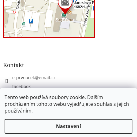
Kontakt
e-prvnacek
@
email.cz
facebook
eprvnacek
Tento web používá soubory cookie. Dalším
procházením tohoto webu vyjadřujete souhlas s jejich
používáním.
Vytvořil Shoptet
Nastavení