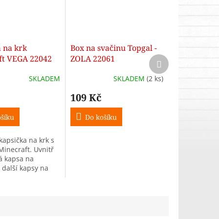
 na krk
Box na svačinu Topgal -
ft VEGA 22042
ZOLA 22061
Další
produkt
SKLADEM
SKLADEM
(2 ks)
109 Kč
šíku
Do košíku
kapsička na krk s
inecraft. Uvnitř
á kapsa na
 další kapsy na
 a zadní zipová