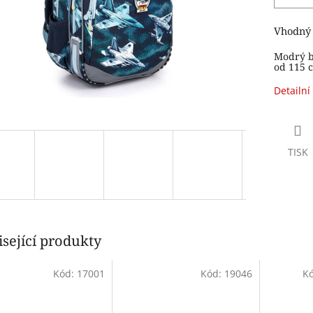
Vhodný o
Modrý ba
od 115 c
Detailní
TISK
sející produkty
Kód:
17001
Kód:
19046
K