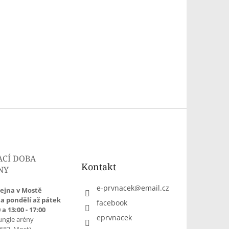
ACÍ DOBA
Kontakt
NY
e-prvnacek
@
email.cz
ejna v Mostě
a pondělí až pátek
facebook
 a 13:00 - 17:00
eprvnacek
ungle arény
1682, Most)