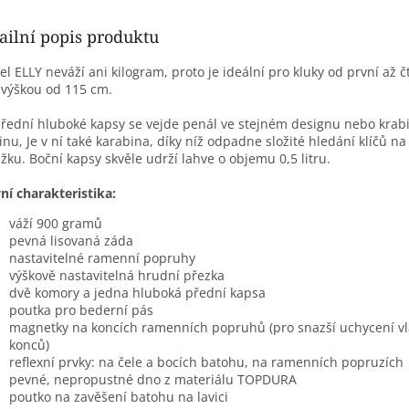
ailní popis produktu
l ELLY neváží ani kilogram, proto je ideální pro kluky od první až čt
 výškou od 115 cm.
řední hluboké kapsy se vejde penál ve stejném designu nebo krab
inu, Je v ní také karabina, díky níž odpadne složité hledání klíčů n
žku. Boční kapsy skvěle udrží lahve o objemu 0,5 litru.
ní charakteristika:
váží 900 gramů
pevná lisovaná záda
nastavitelné ramenní popruhy
výškově nastavitelná hrudní přezka
dvě komory a jedna hluboká přední kapsa
poutka pro bederní pás
magnetky na koncích ramenních popruhů (pro snazší uchycení vla
konců)
reflexní prvky: na čele a bocích batohu, na ramenních popruzích
pevné, nepropustné dno z materiálu TOPDURA
poutko na zavěšení batohu na lavici