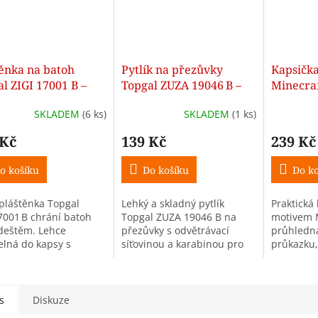
těnka na batoh
Pytlík na přezůvky
Kapsička
l ZIGI 17001 B –
Topgal ZUZA 19046 B –
Minecra
modrý síťovaný vak s
SKLADEM
(6 ks)
SKLADEM
(1 ks)
karabinou
 Kč
139 Kč
239 Kč
o košíku
Do košíku
Do ko
 pláštěnka Topgal
Lehký a skladný pytlík
Praktická 
17001 B chrání batoh
Topgal ZUZA 19046 B na
motivem M
deštěm. Lehce
přezůvky s odvětrávací
průhledn
elná do kapsy s
síťovinou a karabinou pro
průkazku,
inou, rozměry
snadné zavěšení. Perfektní
drobnosti
5 × 35 cm, vhodná pro
doplněk ke školnímu
kapsička.
y od 1. třídy.
batohu.
s
Diskuze