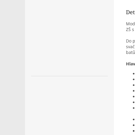
Det
Mode
ZŠ s
Do p
svač
batů
Hlav