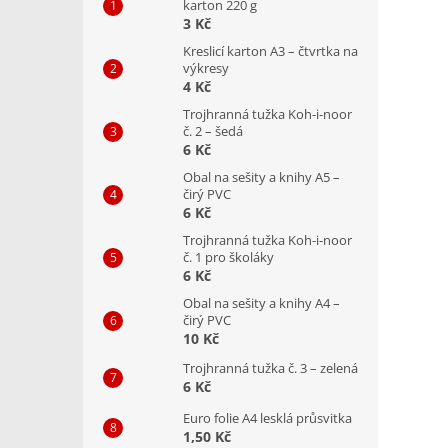
karton 220 g
3 Kč
Kreslicí karton A3 – čtvrtka na
výkresy
4 Kč
Trojhranná tužka Koh-i-noor
č. 2 – šedá
6 Kč
Obal na sešity a knihy A5 –
čirý PVC
6 Kč
Trojhranná tužka Koh-i-noor
č. 1 pro školáky
6 Kč
Obal na sešity a knihy A4 –
čirý PVC
10 Kč
Trojhranná tužka č. 3 – zelená
6 Kč
Euro folie A4 lesklá průsvitka
1,50 Kč