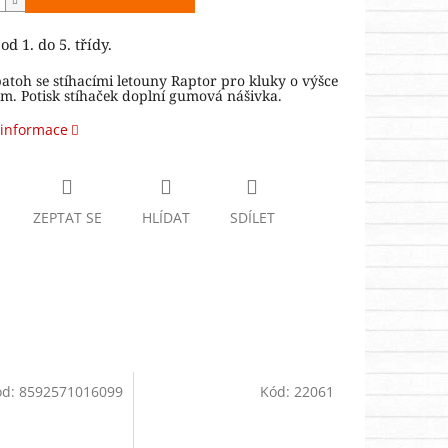
d 1. do 5. třídy.
toh se stíhacími letouny Raptor pro kluky o výšce
m. Potisk stíhaček doplní gumová nášivka.
 informace
ZEPTAT SE
HLÍDAT
SDÍLET
ód:
8592571016099
Kód:
22061