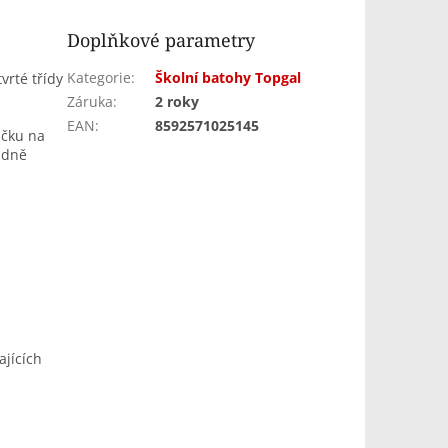
Doplňkové parametry
Kategorie
:
Školní batohy Topgal
vrté třídy
Záruka
:
2 roky
EAN
:
8592571025145
ičku na
a dně
jících