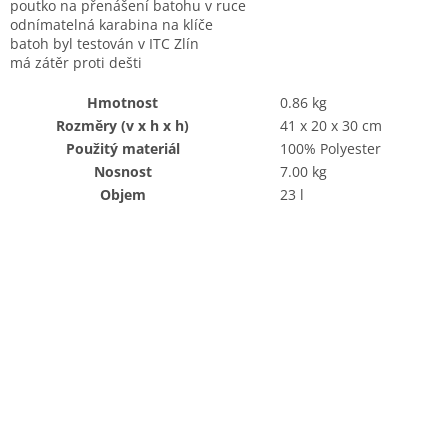
poutko na přenášení batohu v ruce
odnímatelná karabina na klíče
batoh byl testován v ITC Zlín
má zátěr proti dešti
Hmotnost
0.86 kg
Rozměry (v x h x h)
41 x 20 x 30 cm
Použitý materiál
100% Polyester
Nosnost
7.00 kg
Objem
23 l