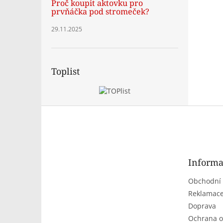
Proč koupit aktovku pro
prvňáčka pod stromeček?
29.11.2025
Toplist
Z
á
p
a
t
Informa
í
Obchodní
Reklamace
Doprava
Ochrana o