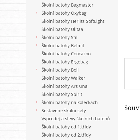
n
Školní batohy Bagmaster
e
Školní batohy Oxybag
l
Školní batohy Herlitz SoftLight
Školní batohy Ulitaa
Školní batohy Stil
Školní batohy Belmil
Školní batohy Coocazoo
Školní batohy Ergobag
Školní batohy Boll
Školní batohy Walker
Školní batohy Ars Una
Školní batohy Spirit
Školní batohy na kolečkách
Souvi
Sestavené školní sety
Výprodej a slevy školních batohů
Školní batohy od 1.třídy
Školní batohy od 2.třídy