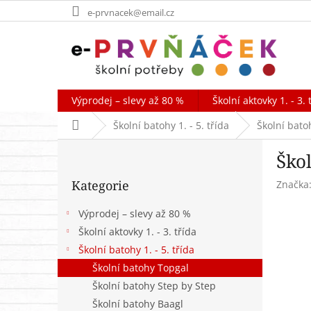
Přejít
e-prvnacek@email.cz
na
obsah
Výprodej – slevy až 80 %
Školní aktovky 1. - 3. 
Domů
Školní batohy 1. - 5. třída
Školní bato
P
Ško
o
Přeskočit
s
Kategorie
Značka
kategorie
t
r
Výprodej – slevy až 80 %
a
Školní aktovky 1. - 3. třída
n
Školní batohy 1. - 5. třída
n
í
Školní batohy Topgal
p
Školní batohy Step by Step
a
Školní batohy Baagl