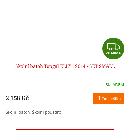
Z
ZDARMA
D
Školní batoh Topgal ELLY 19014 - SET SMALL
A
R
SKLADEM
M
2 158 Kč
Do košíku
A
Školní batoh, Školní pouzdro