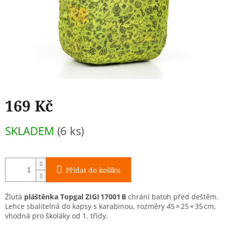
169 Kč
Měrná
SKLADEM
(6 ks)
cena:
Přidat do košíku
Žlutá
pláštěnka Topgal ZIGI 17001 B
chrání batoh před deštěm.
Lehce sbalitelná do kapsy s karabinou, rozměry 45 × 25 × 35 cm,
vhodná pro školáky od 1. třídy.