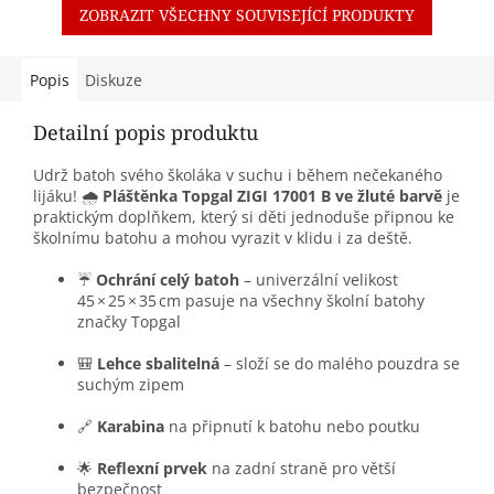
ZOBRAZIT VŠECHNY SOUVISEJÍCÍ PRODUKTY
Popis
Diskuze
Detailní popis produktu
Udrž batoh svého školáka v suchu i během nečekaného
lijáku! 🌧️
Pláštěnka Topgal ZIGI 17001 B ve žluté barvě
je
praktickým doplňkem, který si děti jednoduše připnou ke
školnímu batohu a mohou vyrazit v klidu i za deště.
☔
Ochrání celý batoh
– univerzální velikost
45 × 25 × 35 cm pasuje na všechny školní batohy
značky Topgal
🎒
Lehce sbalitelná
– složí se do malého pouzdra se
suchým zipem
🔗
Karabina
na připnutí k batohu nebo poutku
🌟
Reflexní prvek
na zadní straně pro větší
bezpečnost