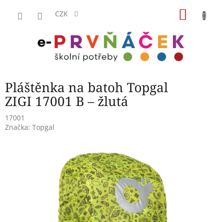
Přejít
NÁKU
na
CZK
obsah
KOŠÍK
Pláštěnka na batoh Topgal
ZIGI 17001 B – žlutá
17001
Značka:
Topgal