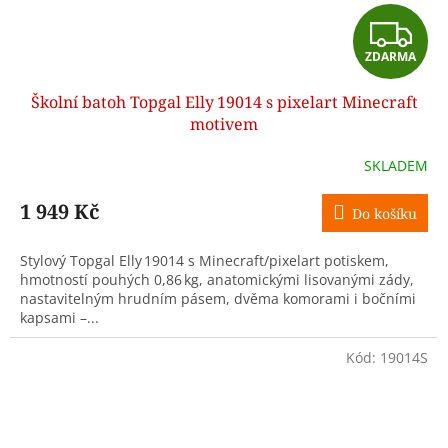
Z
ZDARMA
D
Školní batoh Topgal Elly 19014 s pixelart Minecraft
A
motivem
R
SKLADEM
M
1 949 Kč
Do košíku
A
Stylový Topgal Elly 19014 s Minecraft/pixelart potiskem,
hmotností pouhých 0,86 kg, anatomickými lisovanými zády,
nastavitelným hrudním pásem, dvěma komorami i bočními
kapsami –...
Kód:
19014S