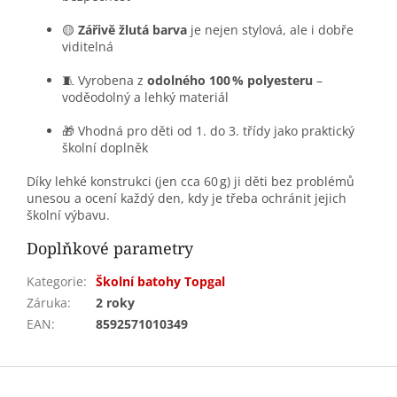
🟡
Zářivě žlutá barva
je nejen stylová, ale i dobře
viditelná
🧵 Vyrobena z
odolného 100 % polyesteru
–
voděodolný a lehký materiál
🎁 Vhodná pro děti od 1. do 3. třídy jako praktický
školní doplněk
Díky lehké konstrukci (jen cca 60 g) ji děti bez problémů
unesou a ocení každý den, kdy je třeba ochránit jejich
školní výbavu.
Doplňkové parametry
Kategorie
:
Školní batohy Topgal
Záruka
:
2 roky
EAN
:
8592571010349
Z
á