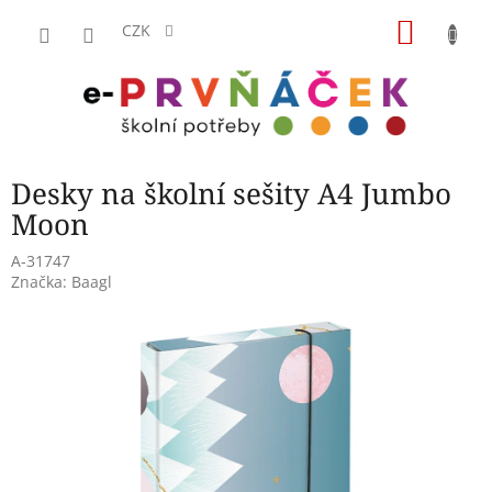
Přejít
NÁKU
na
CZK
obsah
KOŠÍK
Desky na školní sešity A4 Jumbo
Moon
A-31747
Značka:
Baagl