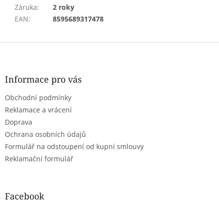
Záruka
:
2 roky
EAN
:
8595689317478
Z
á
p
a
Informace pro vás
t
Obchodní podmínky
í
Reklamace a vrácení
Doprava
Ochrana osobních údajů
Formulář na odstoupení od kupní smlouvy
Reklamační formulář
Facebook