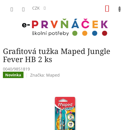
Přejít
NÁKU
na
CZK
obsah
KOŠÍK
Grafitová tužka Maped Jungle
Fever HB 2 ks
0040/9851819
Značka:
Maped
Novinka