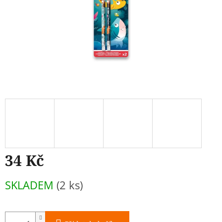
34 Kč
Měrná
SKLADEM
(2 ks)
cena: