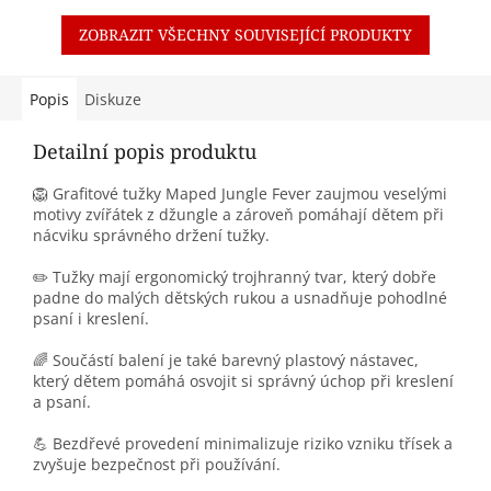
ZOBRAZIT VŠECHNY SOUVISEJÍCÍ PRODUKTY
Popis
Diskuze
Detailní popis produktu
🦁 Grafitové tužky Maped Jungle Fever zaujmou veselými
motivy zvířátek z džungle a zároveň pomáhají dětem při
nácviku správného držení tužky.
✏️ Tužky mají ergonomický trojhranný tvar, který dobře
padne do malých dětských rukou a usnadňuje pohodlné
psaní i kreslení.
🌈 Součástí balení je také barevný plastový nástavec,
který dětem pomáhá osvojit si správný úchop při kreslení
a psaní.
💪 Bezdřevé provedení minimalizuje riziko vzniku třísek a
zvyšuje bezpečnost při používání.