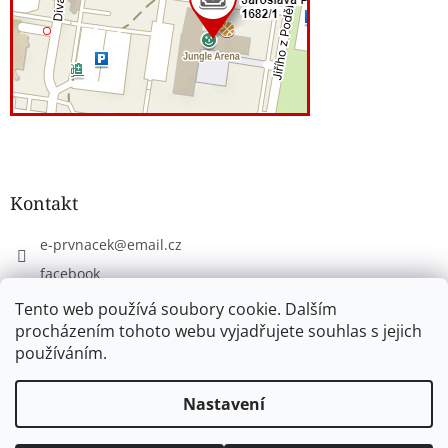
Kontakt
e-prvnacek
@
email.cz
facebook
eprvnacek
Tento web používá soubory cookie. Dalším
procházením tohoto webu vyjadřujete souhlas s jejich
používáním.
Vytvořil Shoptet
Nastavení