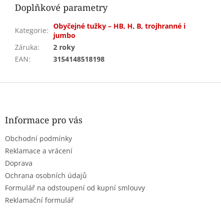
Doplňkové parametry
Obyčejné tužky – HB, H, B, trojhranné i
Kategorie
:
jumbo
Záruka
:
2 roky
EAN
:
3154148518198
Z
á
p
a
Informace pro vás
t
Obchodní podmínky
í
Reklamace a vrácení
Doprava
Ochrana osobních údajů
Formulář na odstoupení od kupní smlouvy
Reklamační formulář