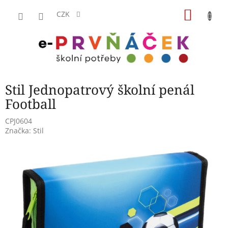
Přejít
NÁKU
na
CZK
obsah
KOŠÍK
Stil Jednopatrový školní penál
Football
CPJ0604
Značka:
Stil