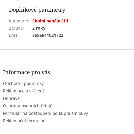
Doplňkové parametry
Kategorie
:
Školní penály Stil
Záruka
:
2 roky
EAN
:
8596641021723
Z
á
p
a
Informace pro vás
t
Obchodní podmínky
í
Reklamace a vrácení
Doprava
Ochrana osobních údajů
Formulář na odstoupení od kupní smlouvy
Reklamační formulář