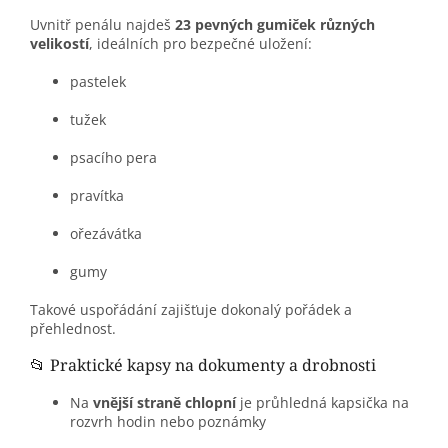
Uvnitř penálu najdeš
23 pevných gumiček různých
velikostí
, ideálních pro bezpečné uložení:
pastelek
tužek
psacího pera
pravítka
ořezávátka
gumy
Takové uspořádání zajišťuje dokonalý pořádek a
přehlednost.
📂 Praktické kapsy na dokumenty a drobnosti
Na
vnější straně chlopní
je průhledná kapsička na
rozvrh hodin nebo poznámky