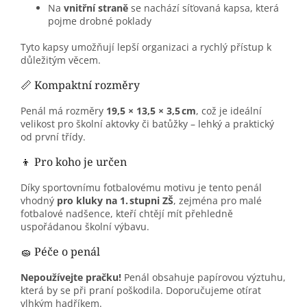
Na
vnitřní straně
se nachází síťovaná kapsa, která
pojme drobné poklady
Tyto kapsy umožňují lepší organizaci a rychlý přístup k
důležitým věcem.
📏 Kompaktní rozměry
Penál má rozměry
19,5 × 13,5 × 3,5 cm
, což je ideální
velikost pro školní aktovky či batůžky – lehký a praktický
od první třídy.
👦 Pro koho je určen
Díky sportovnímu fotbalovému motivu je tento penál
vhodný
pro kluky na 1. stupni ZŠ
, zejména pro malé
fotbalové nadšence, kteří chtějí mít přehledně
uspořádanou školní výbavu.
🧽 Péče o penál
Nepoužívejte pračku!
Penál obsahuje papírovou výztuhu,
která by se při praní poškodila. Doporučujeme otírat
vlhkým hadříkem.