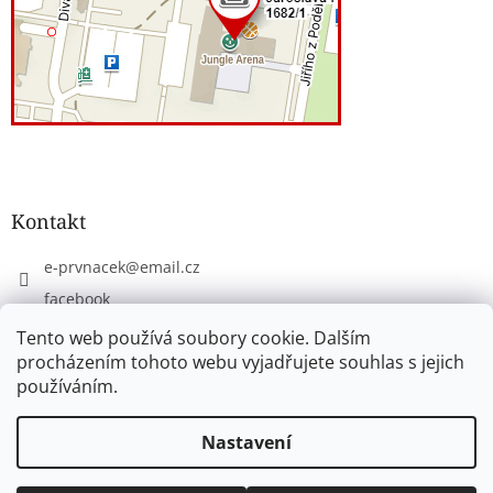
Kontakt
e-prvnacek
@
email.cz
facebook
eprvnacek
Tento web používá soubory cookie. Dalším
procházením tohoto webu vyjadřujete souhlas s jejich
používáním.
Vytvořil Shoptet
Nastavení