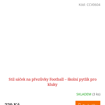
Kód:
CCV0604
Stil sáček na přezůvky Football – školní pytlík pro
kluky
SKLADEM
(3 ks)
229 Kč