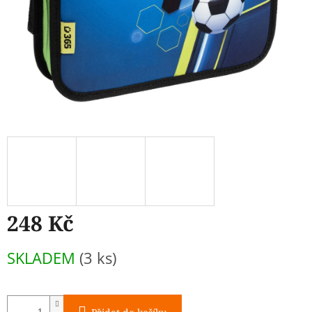
248 Kč
Měrná
SKLADEM
(3 ks)
cena: