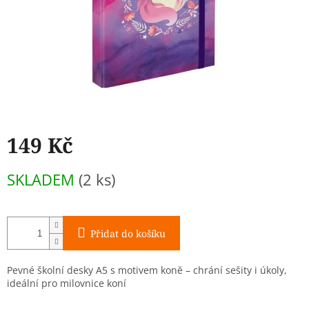
149 Kč
Měrná
SKLADEM
(2 ks)
cena:
Přidat do košíku
Pevné školní desky A5 s motivem koně – chrání sešity i úkoly,
ideální pro milovnice koní