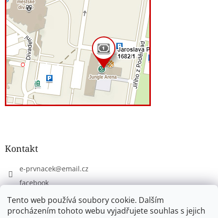
Kontakt
e-prvnacek
@
email.cz
facebook
eprvnacek
Tento web používá soubory cookie. Dalším
procházením tohoto webu vyjadřujete souhlas s jejich