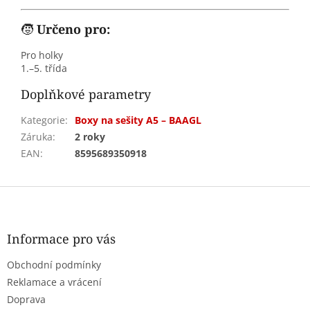
🧒
Určeno pro:
Pro holky
1.–5. třída
Doplňkové parametry
Kategorie
:
Boxy na sešity A5 – BAAGL
Záruka
:
2 roky
EAN
:
8595689350918
Z
á
p
a
Informace pro vás
t
Obchodní podmínky
í
Reklamace a vrácení
Doprava