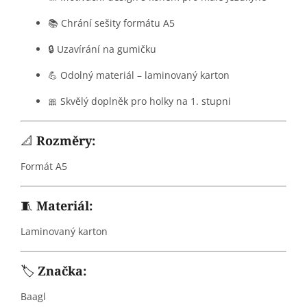
📚 Chrání sešity formátu A5
🔒 Uzavírání na gumičku
💪 Odolný materiál – laminovaný karton
🎀 Skvělý doplněk pro holky na 1. stupni
📐
Rozměry:
Formát A5
🧵
Materiál:
Laminovaný karton
🏷️
Značka:
Baagl