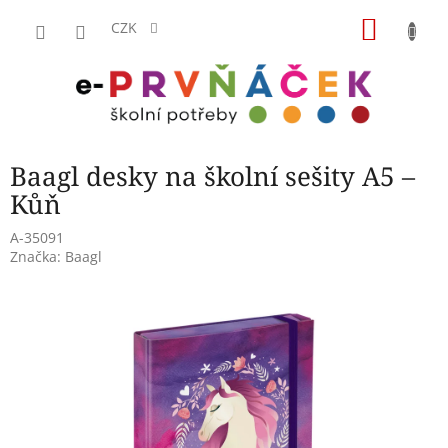
Přejít
NÁKU
na
CZK
obsah
KOŠÍK
Baagl desky na školní sešity A5 –
Kůň
A-35091
Značka:
Baagl