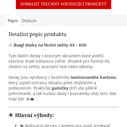
ZOBRAZIT VŠECHNY SOUVISEJÍCÍ PRODUKTY
Popis
Diskuze
Detailní popis produktu
🐴
Baagl desky na školní sešity A5 – Kůň
Tyto školní desky s krásným obrázkem koně potěší
všechny malé milovnice zvířat. Vhodné pro formát A5,
ideální na sešity, pracovní listy nebo výkresy.
Desky jsou vyrobeny z kvalitního
laminovaného kartonu
,
který zajistí ochranu obsahu před ohýbáním a
poškozením. Praktické
gumičky
drží vše pěkně
pohromadě, a tak budou úkoly i poznámky vždy tam, kde
mají být. 📝💼
🌟
Hlavní výhody:
🐎 Motivační design s koněm pro malé jezdkyně