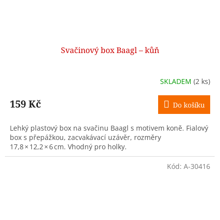
Svačinový box Baagl – kůň
SKLADEM
(2 ks)
159 Kč
Do košíku
Lehký plastový box na svačinu Baagl s motivem koně. Fialový
box s přepážkou, zacvakávací uzávěr, rozměry
17,8 × 12,2 × 6 cm. Vhodný pro holky.
Kód:
A-30416