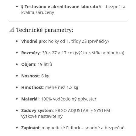
🧪
Testováno v akreditované laboratoři
– bezpečí a
kvalita zaručeny
📐 Technické parametry:
Vhodné pro
: holky od 1. třídy ZŠ (prvňáčky)
Rozměry
: 39 × 27 × 17 cm (výška × šířka × hloubka)
Objem
: 19 litrů
Nosnost
: 6 kg
Hmotnost
: méně než 1,2 kg
Materiál
: 100% voděodolný polyester
Zádový systém
: ERGO ADJUSTABLE SYSTEM –
výškově nastavitelný
Zapínání
: magnetické Fidlock – snadné a bezpečné