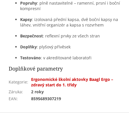
Popruhy
: plně nastavitelné – ramenní, prsní i boční
kompresní
Kapsy
: izolovaná přední kapsa, dvě boční kapsy na
láhev, vnitřní organizér a kapsa s rozvrhem
Bezpečnost
: reflexní prvky ze všech stran
Doplňky
: plyšový přívěsek
Testováno
: v akreditované laboratoři
Doplňkové parametry
Ergonomické školní aktovky Baagl Ergo –
Kategorie
:
zdravý start do 1. třídy
Záruka
:
2 roky
EAN
:
8595689307219
Z
á
p