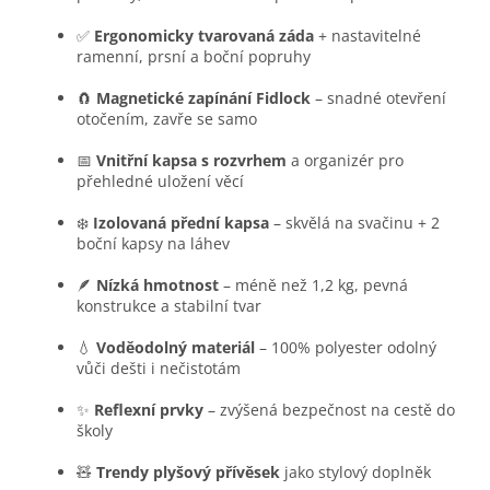
✅
Ergonomicky tvarovaná záda
+ nastavitelné
ramenní, prsní a boční popruhy
🧲
Magnetické zapínání Fidlock
– snadné otevření
otočením, zavře se samo
📅
Vnitřní kapsa s rozvrhem
a organizér pro
přehledné uložení věcí
❄️
Izolovaná přední kapsa
– skvělá na svačinu + 2
boční kapsy na láhev
🪶
Nízká hmotnost
– méně než 1,2 kg, pevná
konstrukce a stabilní tvar
💧
Voděodolný materiál
– 100% polyester odolný
vůči dešti i nečistotám
✨
Reflexní prvky
– zvýšená bezpečnost na cestě do
školy
🧸
Trendy plyšový přívěsek
jako stylový doplněk