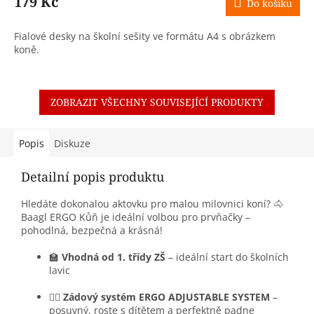
179 Kč
Do košíku
Fialové desky na školní sešity ve formátu A4 s obrázkem
koně.
ZOBRAZIT VŠECHNY SOUVISEJÍCÍ PRODUKTY
Popis
Diskuze
Detailní popis produktu
Hledáte dokonalou aktovku pro malou milovnici koní? 🐴
Baagl ERGO Kůň je ideální volbou pro prvňačky –
pohodlná, bezpečná a krásná!
🏫
Vhodná od 1. třídy ZŠ
– ideální start do školních
lavic
🧍‍♀️
Zádový systém ERGO ADJUSTABLE SYSTEM
–
posuvný, roste s dítětem a perfektně padne