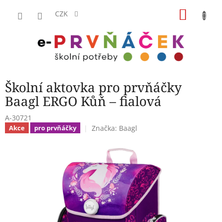
Přejít
NÁKU
na
CZK
obsah
KOŠÍK
Školní aktovka pro prvňáčky
Baagl ERGO Kůň – fialová
A-30721
Značka:
Baagl
Akce
pro prvňáčky