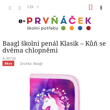
Přejít
NÁKU
na
CZK
obsah
KOŠÍK
Baagl školní penál Klasik – Kůň se
dvěma chlopněmi
A-30726
Značka:
Baagl
Akce