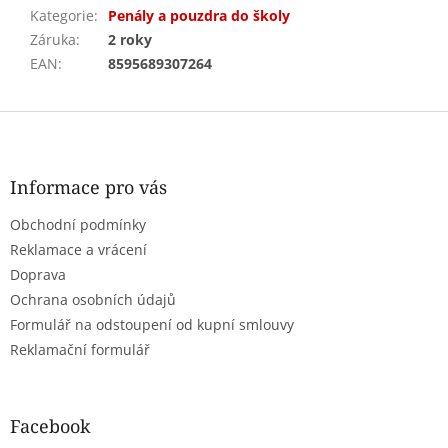
Kategorie
:
Penály a pouzdra do školy
Záruka
:
2 roky
EAN
:
8595689307264
Z
á
p
a
Informace pro vás
t
Obchodní podmínky
í
Reklamace a vrácení
Doprava
Ochrana osobních údajů
Formulář na odstoupení od kupní smlouvy
Reklamační formulář
Facebook