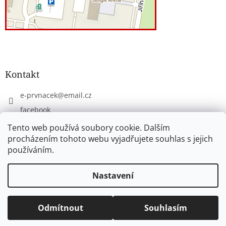
Kontakt
e-prvnacek
@
email.cz
facebook
eprvnacek
Tento web používá soubory cookie. Dalším
procházením tohoto webu vyjadřujete souhlas s jejich
používáním.
Vytvořil Shoptet
Nastavení
Copyright 2026
www.e-prvnacek.cz
. Všechna práva
Odmítnout
Souhlasím
vyhrazena.