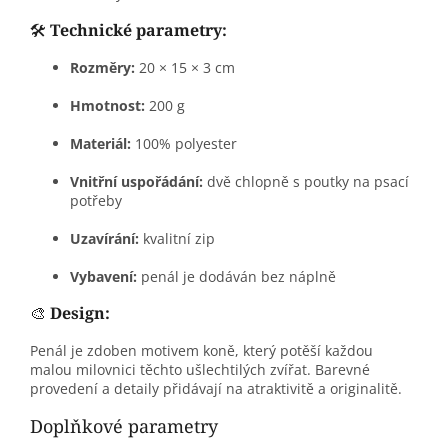
🛠️
Technické parametry:
Rozměry:
20 × 15 × 3 cm
Hmotnost:
200 g
Materiál:
100% polyester
Vnitřní uspořádání:
dvě chlopně s poutky na psací
potřeby
Uzavírání:
kvalitní zip
Vybavení:
penál je dodáván bez náplně
🎨
Design:
Penál je zdoben motivem koně, který potěší každou
malou milovnici těchto ušlechtilých zvířat.
Barevné
provedení a detaily přidávají na atraktivitě a originalitě.
Doplňkové parametry