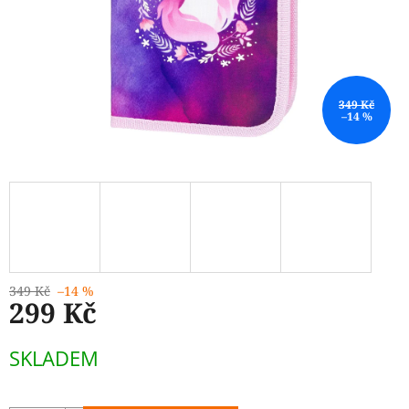
349 Kč
–14 %
349 Kč
–14 %
299 Kč
Měrná
SKLADEM
cena: