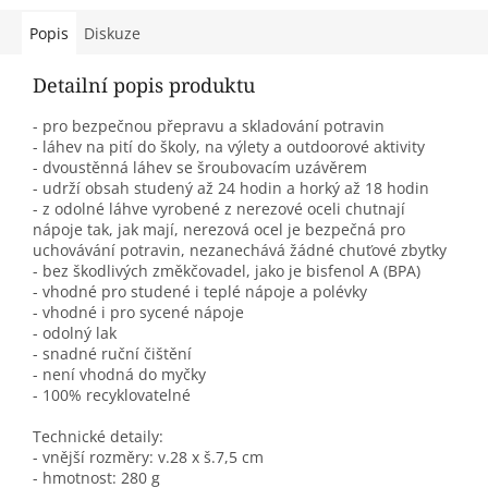
Popis
Diskuze
Detailní popis produktu
- pro bezpečnou přepravu a skladování potravin
- láhev na pití do školy, na výlety a outdoorové aktivity
- dvoustěnná láhev se šroubovacím uzávěrem
- udrží obsah studený až 24 hodin a horký až 18 hodin
- z odolné láhve vyrobené z nerezové oceli chutnají
nápoje tak, jak mají, nerezová ocel je bezpečná pro
uchovávání potravin, nezanechává žádné chuťové zbytky
- bez škodlivých změkčovadel, jako je bisfenol A (BPA)
- vhodné pro studené i teplé nápoje a polévky
- vhodné i pro sycené nápoje
- odolný lak
- snadné ruční čištění
- není vhodná do myčky
- 100% recyklovatelné
Technické detaily:
- vnější rozměry: v.28 x š.7,5 cm
- hmotnost: 280 g