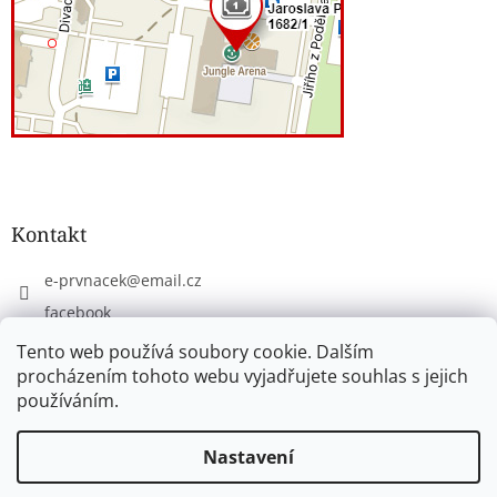
Kontakt
e-prvnacek
@
email.cz
facebook
eprvnacek
Tento web používá soubory cookie. Dalším
procházením tohoto webu vyjadřujete souhlas s jejich
používáním.
Vytvořil Shoptet
Nastavení