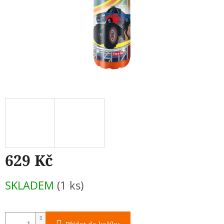
629 Kč
Měrná
SKLADEM
(1 ks)
cena: