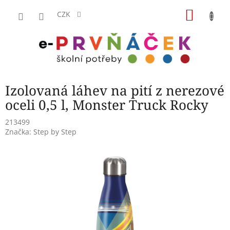
Přejít
NÁKU
na
CZK
obsah
KOŠÍK
Izolovaná láhev na pití z nerezové
oceli 0,5 l, Monster Truck Rocky
213499
Značka:
Step by Step