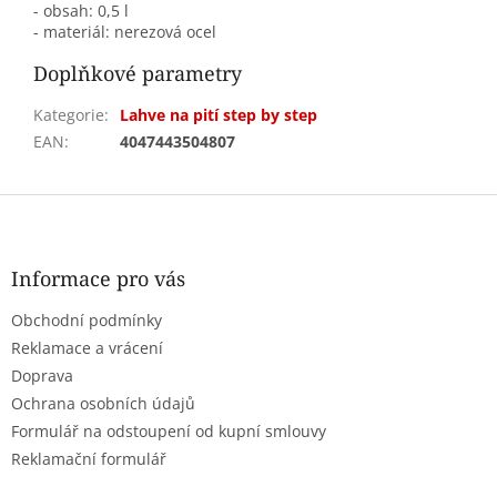
- obsah: 0,5 l
- materiál: nerezová ocel
Doplňkové parametry
Kategorie
:
Lahve na pití step by step
EAN
:
4047443504807
Z
á
p
a
Informace pro vás
t
Obchodní podmínky
í
Reklamace a vrácení
Doprava
Ochrana osobních údajů
Formulář na odstoupení od kupní smlouvy
Reklamační formulář