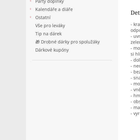
Párty doplňky
Kalendáře a diáře
Det
Ostatní
- kr
Vše pro leváky
odpo
Tip na dárek
- uv
🎁 Drobné dárky pro spolužáky
zele
- mo
Dárkové kupóny
si h
- do
- ne
- be
- sn
- mo
- vn
- hm
- ob
- ma
- vy