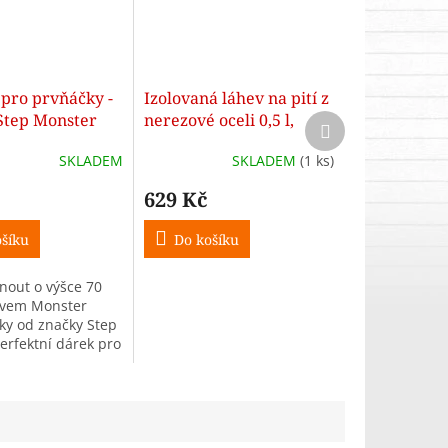
pro prvňáčky -
Izolovaná láhev na pití z
Step Monster
nerezové oceli 0,5 l,
Další
produkt
ocky
Monster Truck Rocky
SKLADEM
SKLADEM
(1 ks)
629 Kč
šíku
Do košíku
rnout o výšce 70
ivem Monster
ky od značky Step
Perfektní dárek pro
na začátek
roku.