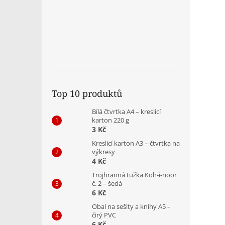
Top 10 produktů
Bílá čtvrtka A4 – kreslicí
karton 220 g
3 Kč
Kreslicí karton A3 – čtvrtka na
výkresy
4 Kč
Trojhranná tužka Koh-i-noor
č. 2 – šedá
6 Kč
Obal na sešity a knihy A5 –
čirý PVC
6 Kč