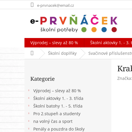
Přejít
e-prvnacek@email.cz
na
obsah
Výprodej – slevy až 80 %
Školní aktovky 1. - 3. 
Domů
Školní doplňky
Svačinové příslušenst
P
Kra
o
Přeskočit
s
Kategorie
Značka
kategorie
t
r
Výprodej – slevy až 80 %
a
Školní aktovky 1. - 3. třída
n
Školní batohy 1. - 5. třída
n
í
Pro 2.stupeň a studenty
p
na volný čas a sport
a
Penály a pouzdra do školy