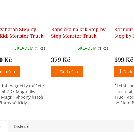
ký batoh Step by
Kapsička na krk Step by
Kornout 
 Kid, Monster Truck
Step Monster Truck
Step by 
y
+ Trojhranné
Rocky
Truck R
SKLADEM
(1 ks)
SKLADEM
(1 ks)
lky 12 barev -
RMA
0 Kč
379 Kč
699 Kč
o košíku
Do košíku
Do ko
dní magnetky můžete
Školní ko
pit ZDE Magnetky
cm s mot
 Mags - vhodný batoh
Truck Roc
řípravné třídy
by Step. 
prvňáčky 
školního 
s
Diskuze