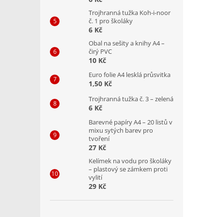
Trojhranná tužka Koh-i-noor
č. 1 pro školáky
6 Kč
Obal na sešity a knihy A4 –
čirý PVC
10 Kč
Euro folie A4 lesklá průsvitka
1,50 Kč
Trojhranná tužka č. 3 – zelená
6 Kč
Barevné papíry A4 – 20 listů v
mixu sytých barev pro
tvoření
27 Kč
Kelímek na vodu pro školáky
– plastový se zámkem proti
vylití
29 Kč