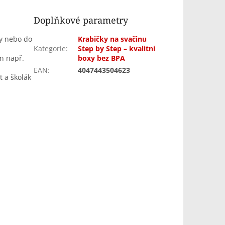
Doplňkové parametry
ty nebo do
Krabičky na svačinu
Kategorie
:
Step by Step – kvalitní
in např.
boxy bez BPA
EAN
:
4047443504623
t a školák