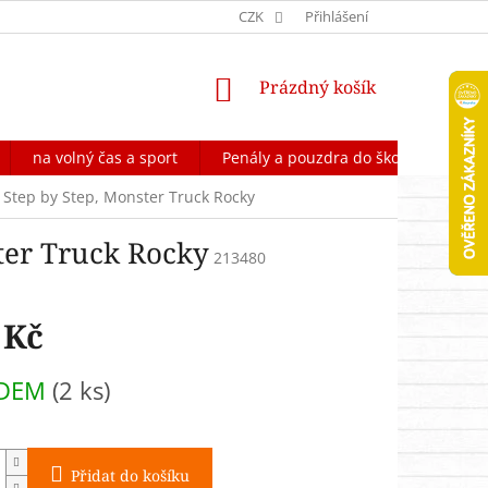
OCHRANA OSOBNÍCH ÚDAJŮ
CZK
FORMULÁŘ NA ODSTOUPENÍ OD 
Přihlášení
NÁKUPNÍ
Prázdný košík
KOŠÍK
na volný čas a sport
Penály a pouzdra do školy
Škol
 Step by Step, Monster Truck Rocky
ter Truck Rocky
213480
 Kč
ADEM
(2 ks)
Přidat do košíku