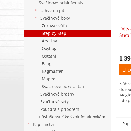
Svačinové příslušenství
Lahve na pití
Svačinové boxy
Zdravá sváča
Děts
Step by Step
Step
Ars Una
Rock
paste
Oxybag
ZDA
Ostatní
1 39
Baagl
D
Bagmaster
Maped
Náhra
Svačinové boxy Ulitaa
dokou
Svačinové brašny
Magic
i do p
Svačinové sety
Pouzdra s příborem
Příslušenství ke školním aktovkám
Popi
Papírnictví