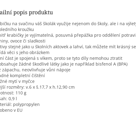
ailní popis produktu
abičku na svačinu váš školák využije nejenom do školy, ale i na výle
ledního kroužku
nitř krabičky je vyjímatelná, posuvná přepážka pro oddělení potrav
niny, ovoce či sladkosti
tivy stejné jako u školních aktovek a lahví, tak můžete mít krásný se
lídá věci s jeho obrázkem
lní část je spojená s víkem, proto se tyto díly nemohou ztratit
obsahuje žádné škodlivé látky jako je například bisfenol A (BPA)
z zápachu, neovlivňuje vůni nápoje
adné kompletní čištění
žné mytí v myčce
ější rozměry: v.6 x š.17,7 x h.12,90 cm
otnost: 110 g
sah: 0,9 l
teriál: polypropylen
robeno v EU