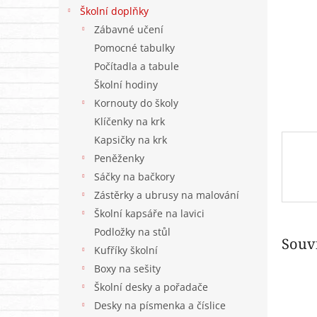
n
Školní doplňky
e
Zábavné učení
l
Pomocné tabulky
Počítadla a tabule
Školní hodiny
Kornouty do školy
Klíčenky na krk
Kapsičky na krk
Peněženky
Sáčky na bačkory
Zástěrky a ubrusy na malování
Školní kapsáře na lavici
Podložky na stůl
Souvi
Kufříky školní
Boxy na sešity
Školní desky a pořadače
Desky na písmenka a číslice