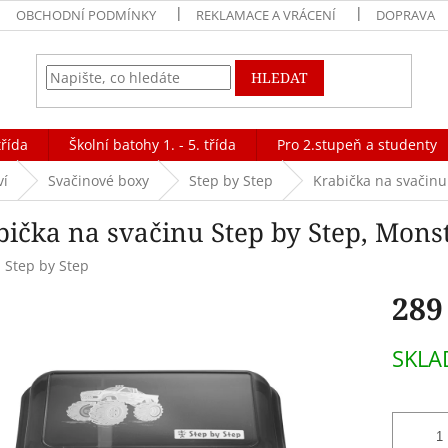
OBCHODNÍ PODMÍNKY
REKLAMACE A VRÁCENÍ
DOPRAVA
HLEDAT
třída
Školní batohy 1. - 5. třída
Pro 2.stupeň a studenty
ví
Svačinové boxy
Step by Step
Krabička na svačinu
bička na svačinu Step by Step, Mons
:
Step by Step
289
Měrná
SKL
cena: