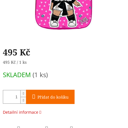
495 Kč
Měrná
495 Kč / 1 ks
cena:
SKLADEM
(1 ks)
Přidat do košíku
Detailní informace