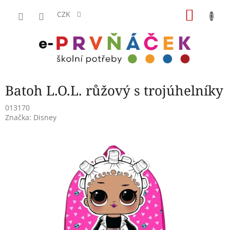
Přejít
NÁKU
na
CZK
obsah
KOŠÍK
Batoh L.O.L. růžový s trojúhelníky
013170
Značka:
Disney