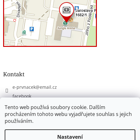
Kontakt
e-prvnacek
@
email.cz
facebook
eprvnacek
Tento web používá soubory cookie. Dalším
procházením tohoto webu vyjadřujete souhlas s jejich
používáním.
Vytvořil Shoptet
Nastavení