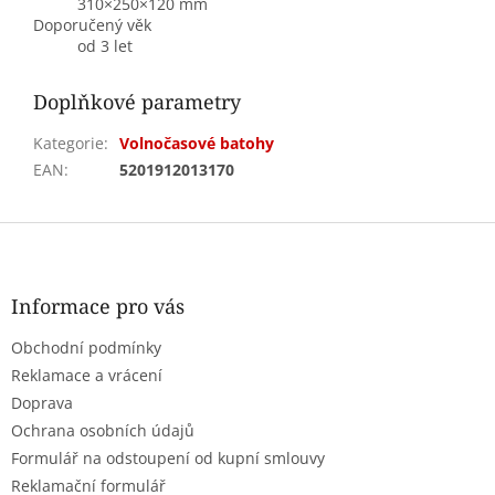
310×250×120 mm
Doporučený věk
od 3 let
Doplňkové parametry
Kategorie
:
Volnočasové batohy
EAN
:
5201912013170
Z
á
p
a
Informace pro vás
t
Obchodní podmínky
í
Reklamace a vrácení
Doprava
Ochrana osobních údajů
Formulář na odstoupení od kupní smlouvy
Reklamační formulář