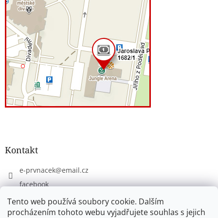
Kontakt
e-prvnacek
@
email.cz
facebook
eprvnacek
Tento web používá soubory cookie. Dalším
procházením tohoto webu vyjadřujete souhlas s jejich