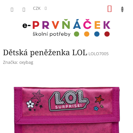
Přejít
NÁKU
na
CZK
obsah
KOŠÍK
Dětská peněženka LOL
LOLO7005
Značka:
oxybag