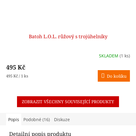
Batoh L.O.L. růžový s trojúhelníky
SKLADEM
(1 ks)
495 Kč
Měrná
495 Kč / 1 ks
Do košíku
cena:
ZOBRAZIT VŠECHNY SOUVISEJÍCÍ PRODUKTY
Popis
Podobné (16)
Diskuze
Detailní popis produktu