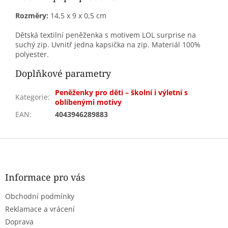
Rozměry:
14,5 x 9 x 0,5 cm
Dětská textilní peněženka s motivem LOL surprise na
suchý zip. Uvnitř jedna kapsička na zip. Materiál 100%
polyester.
Doplňkové parametry
Peněženky pro děti – školní i výletní s
Kategorie
:
oblíbenými motivy
EAN
:
4043946289883
Z
á
p
a
Informace pro vás
t
Obchodní podmínky
í
Reklamace a vrácení
Doprava