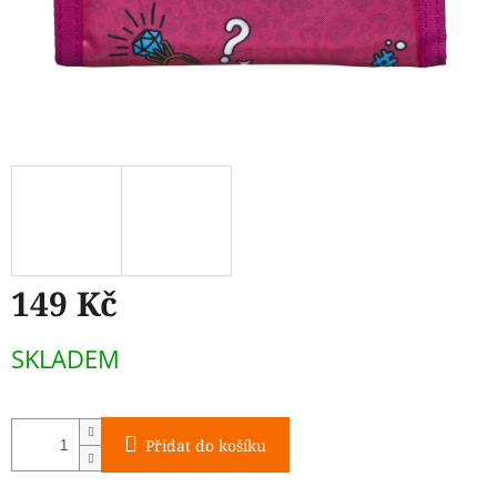
149 Kč
Měrná
SKLADEM
cena:
Přidat do košíku