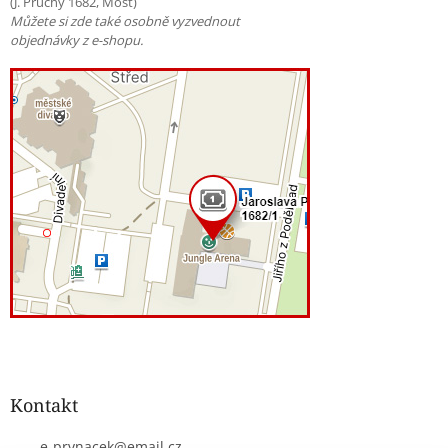
(J. Průchy 1682, Most)
Můžete si zde také osobně vyzvednout
objednávky z e-shopu.
Kontakt
e-prvnacek
@
email.cz