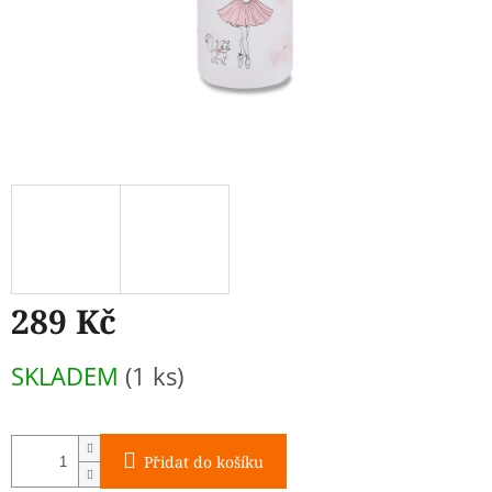
289 Kč
Měrná
SKLADEM
(1 ks)
cena:
Přidat do košíku