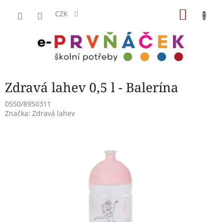
Přejít
NÁKU
na
CZK
obsah
KOŠÍK
Zdravá lahev 0,5 l - Balerína
0550/8950311
Značka:
Zdravá lahev