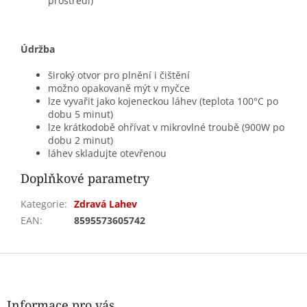
prostředí)
Údržba
široký otvor pro plnění i čištění
možno opakovaně mýt v myčce
lze vyvařit jako kojeneckou láhev (teplota 100°C po
dobu 5 minut)
lze krátkodobě ohřívat v mikrovlné troubě (900W po
dobu 2 minut)
láhev skladujte otevřenou
Doplňkové parametry
Kategorie
:
Zdravá Lahev
EAN
:
8595573605742
Z
á
p
a
Informace pro vás