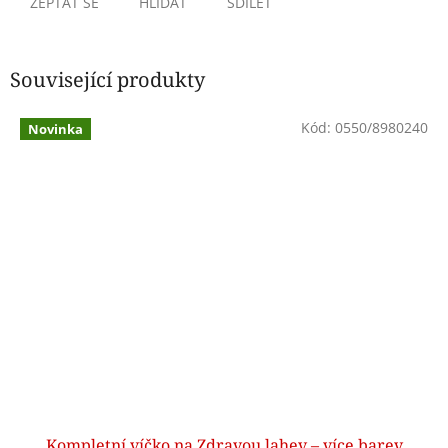
ZEPTAT SE
HLÍDAT
SDÍLET
Související produkty
Kód:
0550/8980240
Novinka
Kompletní víčko na Zdravou lahev – více barev