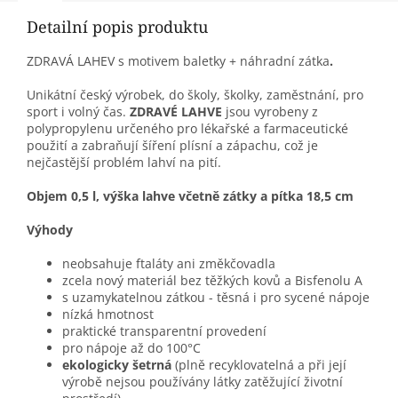
Detailní popis produktu
ZDRAVÁ LAHEV s motivem baletky + náhradní zátka
.
Unikátní český výrobek, do školy, školky, zaměstnání, pro
sport i volný čas.
ZDRAVÉ LAHVE
jsou vyrobeny z
polypropylenu určeného pro lékařské a farmaceutické
použití a zabraňují šíření plísní a zápachu, což je
nejčastější problém lahví na pití.
Objem 0,5 l, výška lahve včetně zátky a pítka 18,5 cm
Výhody
neobsahuje ftaláty ani změkčovadla
zcela nový materiál bez těžkých kovů a Bisfenolu A
s uzamykatelnou zátkou - těsná i pro sycené nápoje
nízká hmotnost
praktické transparentní provedení
pro nápoje až do 100°C
ekologicky šetrná
(plně recyklovatelná a při její
výrobě nejsou používány látky zatěžující životní