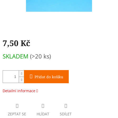
7,50 Kč
Měrná
SKLADEM
(>20 ks)
cena:
Přidat do košíku
Detailní informace
ZEPTAT SE
HLÍDAT
SDÍLET