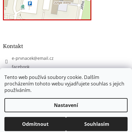
Kontakt
e-prvnacek
@
email.cz
facebook
eprvnacek
Tento web používá soubory cookie. Dalším
procházením tohoto webu vyjadřujete souhlas s jejich
používáním.
Vytvořil Shoptet
Nastavení
Copyright 2026
www.e-prvnacek.cz
. Všechna práva
Odmítnout
Souhlasím
vyhrazena.