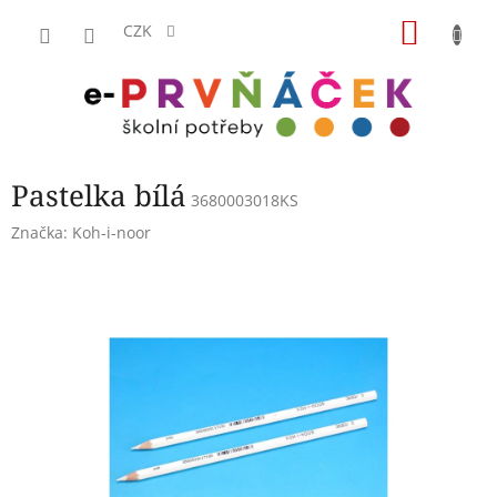
Přejít
NÁKU
na
CZK
obsah
KOŠÍK
Pastelka bílá
3680003018KS
Značka:
Koh-i-noor