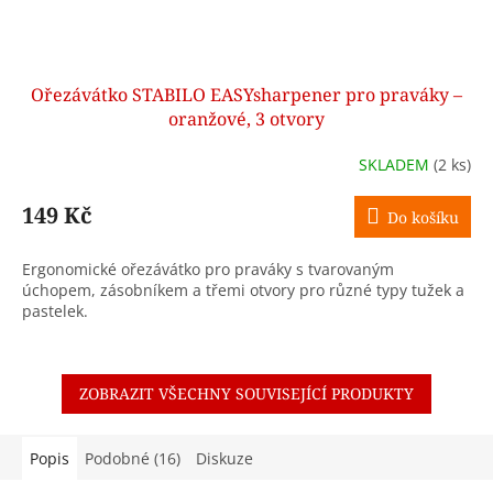
Ořezávátko STABILO EASYsharpener pro praváky –
oranžové, 3 otvory
SKLADEM
(2 ks)
149 Kč
Do košíku
Ergonomické ořezávátko pro praváky s tvarovaným
úchopem, zásobníkem a třemi otvory pro různé typy tužek a
pastelek.
ZOBRAZIT VŠECHNY SOUVISEJÍCÍ PRODUKTY
Popis
Podobné (16)
Diskuze