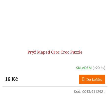
Pryž Maped Croc Croc Puzzle
SKLADEM
(>20 ks)
16 Kč
Do košíku
Kód:
0043/9112921