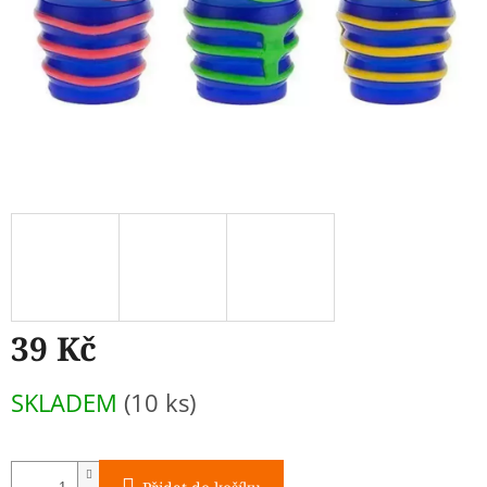
39 Kč
Měrná
SKLADEM
(10 ks)
cena: