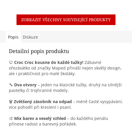
ZOBRAZIT VŠECHNY SOUVISEJÍCÍ PRODUKTY
Popis
Diskuze
Detailní popis produktu
🦷
Croc Croc kousne do každé tužky!
Zábavné
ořezávátko od značky Maped přináší nejen skvělý design,
ale i praktičnost pro malé školáky.
🔧
Dva otvory
– jeden na klasické tužky, druhý na silnější
pastelky či trojhranné modely.
🗑️
Zvětšený zásobník na odpad
– méně časté vysypávání,
více pohodlí při kreslení i psaní.
🎨
Mix barev a veselý vzhled
– do každého penálu
přinese radost a barevný pořádek.