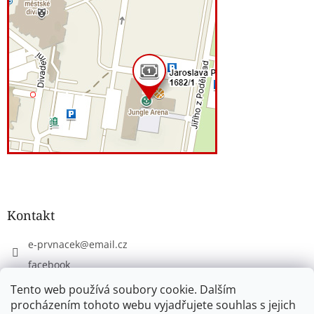
Kontakt
e-prvnacek
@
email.cz
facebook
eprvnacek
Tento web používá soubory cookie. Dalším
procházením tohoto webu vyjadřujete souhlas s jejich