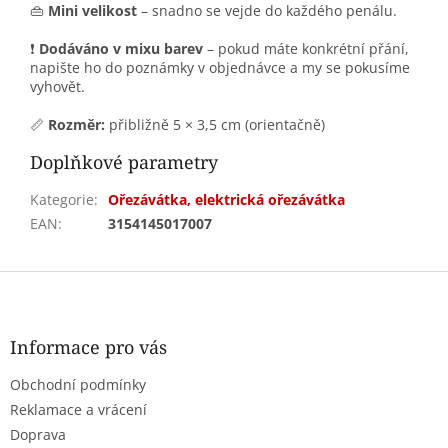
👜
Mini velikost
– snadno se vejde do každého penálu.
❗
Dodáváno v mixu barev
– pokud máte konkrétní přání,
napište ho do poznámky v objednávce a my se pokusíme
vyhovět.
📏
Rozměr:
přibližně 5 × 3,5 cm (orientačně)
Doplňkové parametry
Kategorie
:
Ořezávátka, elektrická ořezávátka
EAN
:
3154145017007
Z
á
p
a
Informace pro vás
t
Obchodní podmínky
í
Reklamace a vrácení
Doprava