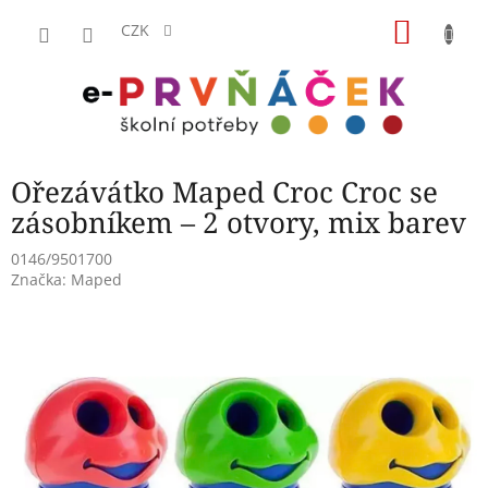
Přejít
NÁKU
na
CZK
obsah
KOŠÍK
Ořezávátko Maped Croc Croc se
zásobníkem – 2 otvory, mix barev
0146/9501700
Značka:
Maped