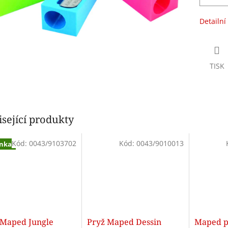
Detailní
TISK
sející produkty
Kód:
0043/9103702
Kód:
0043/9010013
nka
 Maped Jungle
Pryž Maped Dessin
Maped p