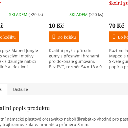
r
školní g
SKLADEM
(>20 ks)
SKLADEM
(>20 ks)
Kč
10 Kč
70 Kč
o košíku
Do košíku
Do ko
 pryž Maped Jungle
Kvalitní pryž z přírodní
Roztomilá
 s veselými motivy
gumy s přesnými hranami
Maped s 
ek z džungle nabízí
pro dokonalé gumování.
Skvěle gu
lné a efektivní
Bez PVC, rozměr 54 × 18 × 9
papír a p
ání. Díky zaobleným
mm.
malou ško
m se dobře drží i
kus.
 dětským ručičkám.
s
Diskuze
ailní popis produktu
itní německé plastové ořezávátko neboli škrabátko vhodné pro past
y trojhranné, kulaté, hranaté o průměru 8 mm.