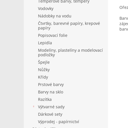
Temperové barvy, tempery
Ořez
Vodovky
Nádobky na vodu
Barv
Čtvrtky, barevné papíry, krepové
záje
papíry
barv
Popisovací folie
Lepidla
Modelíny, plastelíny a modelovací
podložky
Špejle
Nůžky
Křídy
Prstové barvy
Barvy na sklo
Razítka
Výtvarné sady
Dárkové sety
Výprodej - papírnictví