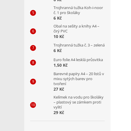
Trojhranná tužka Koh-i-noor
č. 1 pro školáky
6 Kč
Obal na sešity a knihy A4 –
čirý PVC
10 Kč
Trojhranná tužka č. 3 – zelená
6 Kč
Euro folie A4 lesklá průsvitka
1,50 Kč
Barevné papíry A4 – 20 listů v
mixu sytých barev pro
tvoření
27 Kč
Kelímek na vodu pro školáky
– plastový se zámkem proti
vylití
29 Kč