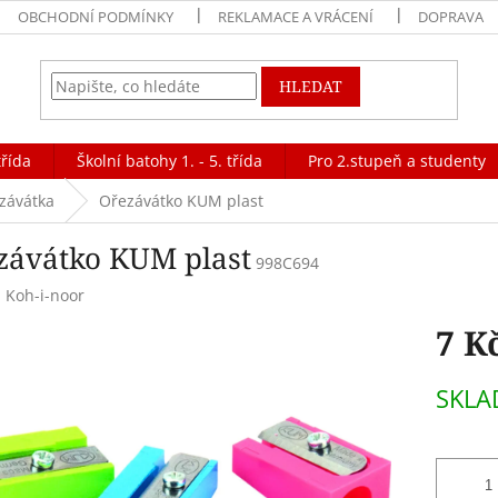
OBCHODNÍ PODMÍNKY
REKLAMACE A VRÁCENÍ
DOPRAVA
HLEDAT
třída
Školní batohy 1. - 5. třída
Pro 2.stupeň a studenty
ezávátka
Ořezávátko KUM plast
závátko KUM plast
998C694
:
Koh-i-noor
7 K
Měrná
SKL
cena: