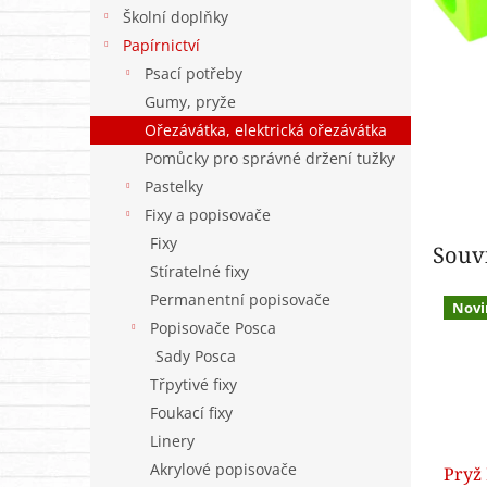
n
Školní doplňky
e
Papírnictví
l
Psací potřeby
Gumy, pryže
Ořezávátka, elektrická ořezávátka
Pomůcky pro správné držení tužky
Pastelky
Fixy a popisovače
Fixy
Souvi
Stíratelné fixy
Permanentní popisovače
Novi
Popisovače Posca
Sady Posca
Třpytivé fixy
Foukací fixy
Linery
Akrylové popisovače
Pryž