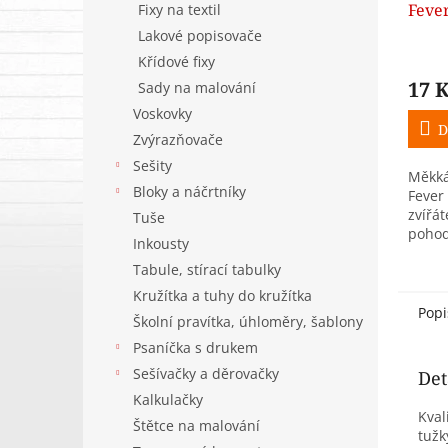
Feve
Fixy na textil
Lakové popisovače
Křídové fixy
17 
Sady na malování
Voskovky
D
Zvýrazňovače
Sešity
Měkká
Bloky a náčrtníky
Fever
zvířát
Tuše
pohod
Inkousty
gumov
Tabule, stírací tabulky
hraná
malým
Kružítka a tuhy do kružítka
Popi
Školní pravítka, úhloměry, šablony
Psaníčka s drukem
Sešívačky a děrovačky
Det
Kalkulačky
Kval
Štětce na malování
tužk