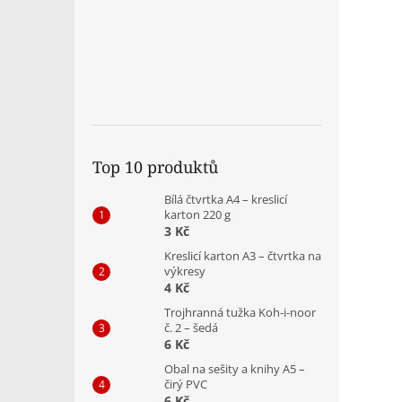
Top 10 produktů
Bílá čtvrtka A4 – kreslicí
karton 220 g
3 Kč
Kreslicí karton A3 – čtvrtka na
výkresy
4 Kč
Trojhranná tužka Koh-i-noor
č. 2 – šedá
6 Kč
Obal na sešity a knihy A5 –
čirý PVC
6 Kč