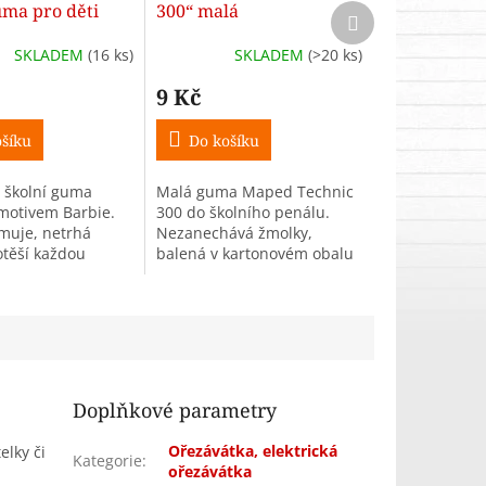
uma pro děti
300“ malá
Další
produkt
SKLADEM
(16 ks)
SKLADEM
(>20 ks)
9 Kč
šíku
Do košíku
 školní guma
Malá guma Maped Technic
motivem Barbie.
300 do školního penálu.
muje, netrhá
Nezanechává žmolky,
otěší každou
balená v kartonovém obalu
láčku. Cena za 1
a celofánu.
Doplňkové parametry
Ořezávátka, elektrická
elky či
Kategorie
:
ořezávátka