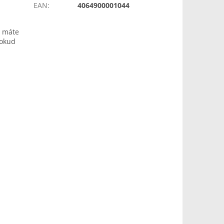
EAN
:
4064900001044
e máte
pokud