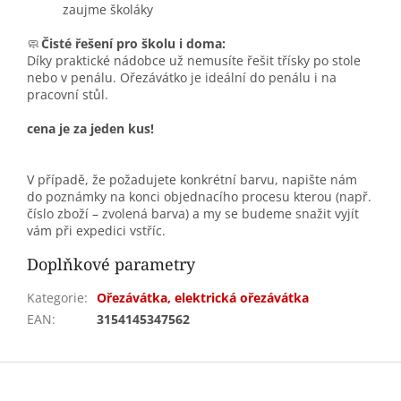
zaujme školáky
🧼
Čisté řešení pro školu i doma:
Díky praktické nádobce už nemusíte řešit třísky po stole
nebo v penálu. Ořezávátko je ideální do penálu i na
pracovní stůl.
cena je za jeden kus!
V případě, že požadujete konkrétní barvu, napište nám
do poznámky na konci objednacího procesu kterou (např.
číslo zboží – zvolená barva) a my se budeme snažit vyjít
vám při expedici vstříc.
Doplňkové parametry
Kategorie
:
Ořezávátka, elektrická ořezávátka
EAN
:
3154145347562
Z
á