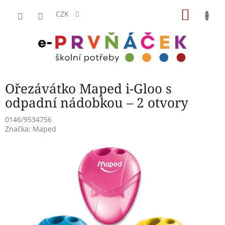
Přejít
NÁKU
na
CZK
obsah
KOŠÍK
Ořezávátko Maped i-Gloo s
odpadní nádobkou – 2 otvory
0146/9534756
Značka:
Maped