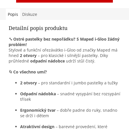
Popis
Diskuze
Detailní popis produktu
🔧
Ostré pastelky bez nepořádku? S Maped i-Gloo žádný
problém!
Stylové a funkční ořezávátko i-Gloo od značky Maped má
hned
2 otvory
– pro klasické i silnější pastelky. Díky
průhledné
odpadní nádobce
udrží stůl čistý.
🌀
Co všechno umí?
2 otvory
– pro standardní i jumbo pastelky a tužky
Odpadní nádobka
– snadné vysypání bez rozsypání
třísek
Ergonomický tvar
– dobře padne do ruky, snadno
se drží i dětem
Atraktivní design
– barevné provedení, které