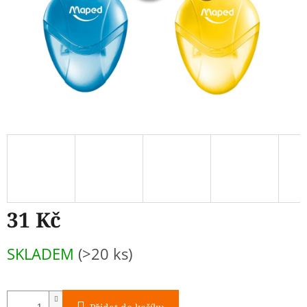
31 Kč
Měrná
SKLADEM
(>20 ks)
cena: