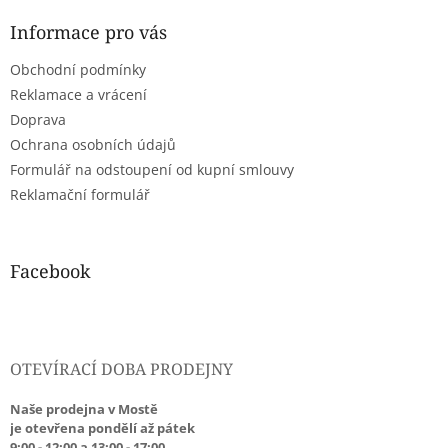
p
a
Informace pro vás
t
Obchodní podmínky
í
Reklamace a vrácení
Doprava
Ochrana osobních údajů
Formulář na odstoupení od kupní smlouvy
Reklamační formulář
Facebook
OTEVÍRACÍ DOBA PRODEJNY
Naše prodejna v Mostě
je otevřena pondělí až pátek
9:00 - 12:00 a 13:00 - 17:00