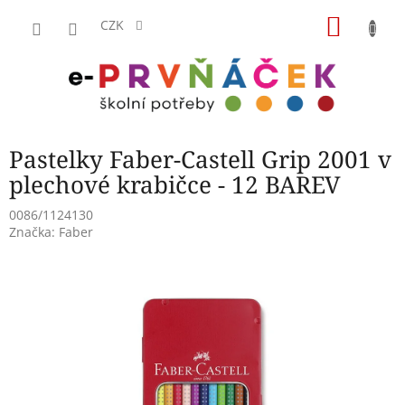
Přejít
NÁKU
na
CZK
obsah
KOŠÍK
Pastelky Faber-Castell Grip 2001 v
plechové krabičce - 12 BAREV
0086/1124130
Značka:
Faber