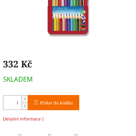
332 Kč
Měrná
SKLADEM
cena:
Přidat do košíku
Detailní informace