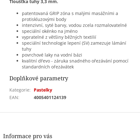
Tloušťka tuhy 3,3 mm.
patentovaná GRIP zóna s malými masážními a
protiskluzovými body
intenzivní, syté barvy, vodou zcela rozmalovatelné
speciální okénko na jméno
vypratelné z většiny běžných textilií
speciální technologie lepení (SV) zamezuje lámání
tuhy
povrchové laky na vodní bázi
kvalitní dřevo - záruka snadného ořezávání pomocí
standardních ořezávátek
Doplňkové parametry
Kategorie
:
Pastelky
EAN
:
4005401124139
Z
á
p
a
Informace pro vás