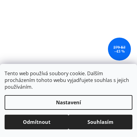
279 Kč
–43 %
Sáček Wednesday Nevermore
Tento web používá soubory cookie. Dalším
procházením tohoto webu vyjadřujete souhlas s jejich
používáním.
SKLADEM
Nastavení
Do košíku
159 Kč
Praktický sáček na obuv či tělocvik s unikátním motivem
Odmítnout
Souhlasím
populárního amerického seriálu Wednesday.
Kód:
A-34138
Akce