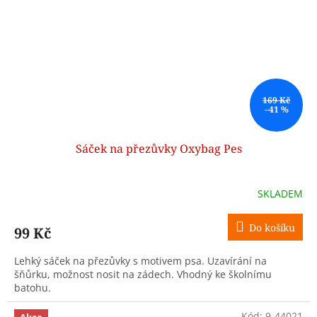
169 Kč
–41 %
Sáček na přezůvky Oxybag Pes
SKLADEM
Do košíku
99 Kč
Lehký sáček na přezůvky s motivem psa. Uzavírání na
šňůrku, možnost nosit na zádech. Vhodný ke školnímu
batohu.
Kód:
9-44021