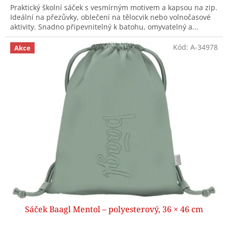
Praktický školní sáček s vesmírným motivem a kapsou na zip.
Ideální na přezůvky, oblečení na tělocvik nebo volnočasové
aktivity. Snadno připevnitelný k batohu, omyvatelný a...
Kód:
A-34978
Akce
Sáček Baagl Mentol – polyesterový, 36 × 46 cm