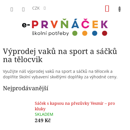
Přejít
NÁKU
na
CZK
obsah
KOŠÍK
Výprodej vaků na sport a sáčků
na tělocvik
Využijte náš výprodej vaků na sport a sáčků na tělocvik a
doplňte školní vybavení skvělými doplňky za výhodné ceny.
Nejprodávanější
Sáček s kapsou na přezůvky Vesmír – pro
kluky
SKLADEM
249 Kč