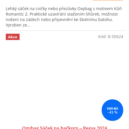
Lehký sáček na cvičky nebo přezůvky Oxybag s motivem Kůň
Romantic 2. Praktické uzavírání stažením šňůrek, možnost
nošení na zádech nebo připevnění ke školnímu batohu.
Vyroben ze...
Kód:
8-50624
Akce
169 Kč
–41 %
Oxybag Sáček na bačkory – Pegas 2024