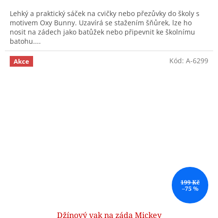
Lehký a praktický sáček na cvičky nebo přezůvky do školy s
motivem Oxy Bunny. Uzavírá se stažením šňůrek, lze ho
nosit na zádech jako batůžek nebo připevnit ke školnímu
batohu....
Kód:
A-6299
Akce
199 Kč
–75 %
Džínový vak na záda Mickey