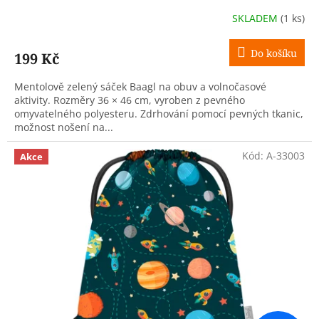
SKLADEM
(1 ks)
Do košíku
199 Kč
Mentolově zelený sáček Baagl na obuv a volnočasové
aktivity. Rozměry 36 × 46 cm, vyroben z pevného
omyvatelného polyesteru. Zdrhování pomocí pevných tkanic,
možnost nošení na...
Kód:
A-33003
Akce