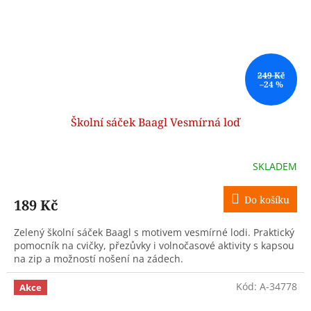
249 Kč
–24 %
Školní sáček Baagl Vesmírná loď
SKLADEM
Do košíku
189 Kč
Zelený školní sáček Baagl s motivem vesmírné lodi. Praktický
pomocník na cvičky, přezůvky i volnočasové aktivity s kapsou
na zip a možností nošení na zádech.
Kód:
A-34778
Akce