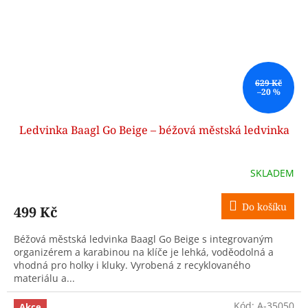
629 Kč
–20 %
Ledvinka Baagl Go Beige – béžová městská ledvinka
SKLADEM
Do košíku
499 Kč
Béžová městská ledvinka Baagl Go Beige s integrovaným
organizérem a karabinou na klíče je lehká, voděodolná a
vhodná pro holky i kluky. Vyrobená z recyklovaného
materiálu a...
Kód:
A-35050
Akce