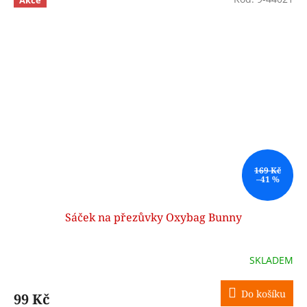
Akce
169 Kč
–41 %
Sáček na přezůvky Oxybag Bunny
SKLADEM
Do košíku
99 Kč