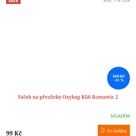
Kód:
7-81324
Akce
169 Kč
–41 %
Sáček na přezůvky Oxybag Kůň Romantic 2
SKLADEM
Do košíku
99 Kč