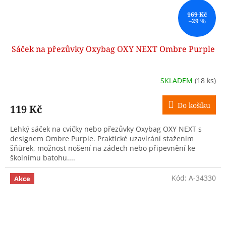
169 Kč
–29 %
Sáček na přezůvky Oxybag OXY NEXT Ombre Purple
SKLADEM
(18 ks)
Do košíku
119 Kč
Lehký sáček na cvičky nebo přezůvky Oxybag OXY NEXT s
designem Ombre Purple. Praktické uzavírání stažením
šňůrek, možnost nošení na zádech nebo připevnění ke
školnímu batohu....
Kód:
A-34330
Akce