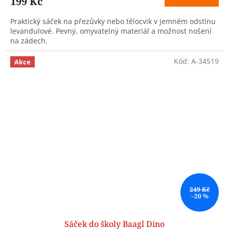
199 Kč
Praktický sáček na přezůvky nebo tělocvik v jemném odstínu
levandulové. Pevný, omyvatelný materiál a možnost nošení
na zádech.
Kód:
A-34519
Akce
249 Kč
–20 %
Sáček do školy Baagl Dino