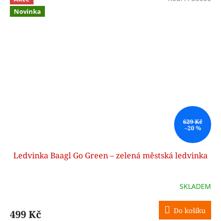
Novinka
629 Kč
–20 %
Ledvinka Baagl Go Green – zelená městská ledvinka
SKLADEM
Do košíku
499 Kč