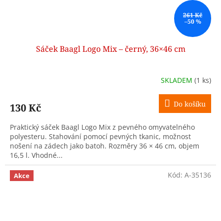
261 Kč
–50 %
Sáček Baagl Logo Mix – černý, 36×46 cm
SKLADEM
(1 ks)
Do košíku
130 Kč
Praktický sáček Baagl Logo Mix z pevného omyvatelného
polyesteru. Stahování pomocí pevných tkanic, možnost
nošení na zádech jako batoh. Rozměry 36 × 46 cm, objem
16,5 l. Vhodné...
Kód:
A-35136
Akce