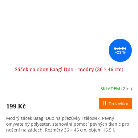
261 Kč
–23 %
Sáček na obuv Baagl Duo – modrý (36 × 46 cm)
SKLADEM
(2 ks)
Do košíku
199 Kč
Modrý sáček Baagl Duo na přezůvky i tělocvik. Pevný
omyvatelný polyester, stahování pomocí pevných tkanic pro
nošení na zádech. Rozměry 36 × 46 cm, objem 16,5 l.