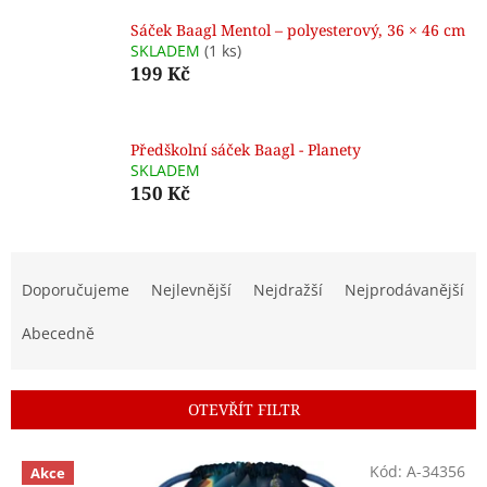
Sáček Baagl Mentol – polyesterový, 36 × 46 cm
SKLADEM
(1 ks)
199 Kč
Předškolní sáček Baagl - Planety
SKLADEM
150 Kč
Ř
a
Doporučujeme
Nejlevnější
Nejdražší
Nejprodávanější
z
e
Abecedně
n
í
p
OTEVŘÍT FILTR
r
o
V
Kód:
A-34356
d
Akce
ý