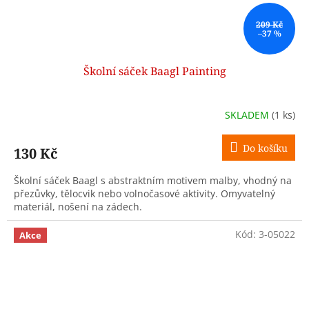
209 Kč
–37 %
Školní sáček Baagl Painting
SKLADEM
(1 ks)
Do košíku
130 Kč
Školní sáček Baagl s abstraktním motivem malby, vhodný na
přezůvky, tělocvik nebo volnočasové aktivity. Omyvatelný
materiál, nošení na zádech.
Kód:
3-05022
Akce