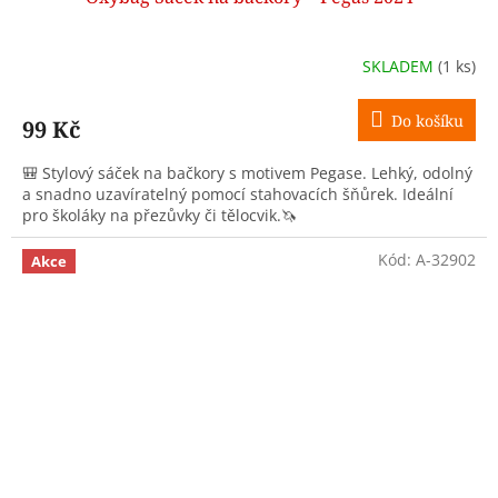
SKLADEM
(1 ks)
Do košíku
99 Kč
🎒 Stylový sáček na bačkory s motivem Pegase. Lehký, odolný
a snadno uzavíratelný pomocí stahovacích šňůrek. Ideální
pro školáky na přezůvky či tělocvik.🦄
Kód:
A-32902
Akce