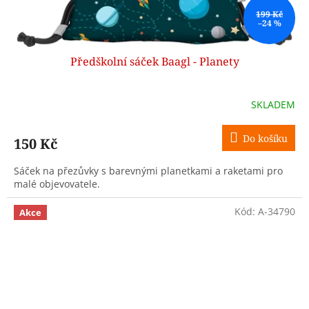
199 Kč
–24 %
Předškolní sáček Baagl - Planety
SKLADEM
Do košíku
150 Kč
Sáček na přezůvky s barevnými planetkami a raketami pro
malé objevovatele.
Kód:
A-34790
Akce