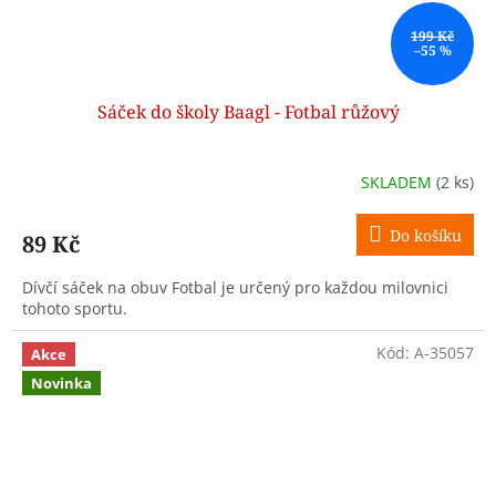
199 Kč
–55 %
Sáček do školy Baagl - Fotbal růžový
SKLADEM
(2 ks)
Do košíku
89 Kč
Dívčí sáček na obuv Fotbal je určený pro každou milovnici
tohoto sportu.
Kód:
A-35057
Akce
Novinka