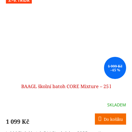
3.–9. TŘÍDA
1 999 Kč
–45 %
BAAGL školní batoh CORE Mixture – 25 l
SKLADEM
Do košíku
1 099 Kč