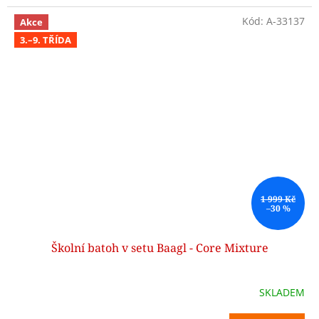
Kód:
A-33137
Akce
3.–9. TŘÍDA
1 999 Kč
–30 %
Školní batoh v setu Baagl - Core Mixture
SKLADEM