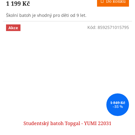
Do košíku
1 199 Kč
Školní batoh je vhodný pro děti od 9 let.
Kód:
8592571015795
Akce
1 849 Kč
–35 %
Studentský batoh Topgal - YUMI 22031