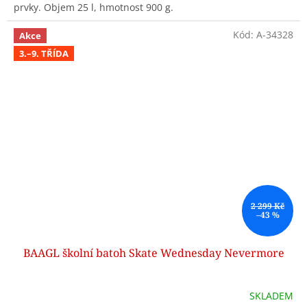
prvky. Objem 25 l, hmotnost 900 g.
Kód:
A-34328
Akce
3.–9. TŘÍDA
2 299 Kč
–43 %
BAAGL školní batoh Skate Wednesday Nevermore
SKLADEM