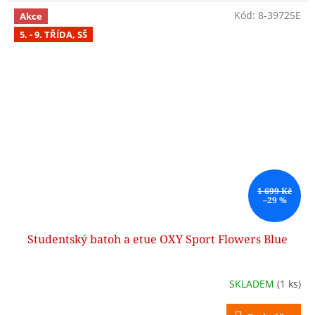
Kód:
8-39725E
Akce
5. - 9. TŘÍDA, SŠ
1 699 Kč
–29 %
Studentský batoh a etue OXY Sport Flowers Blue
SKLADEM
(1 ks)