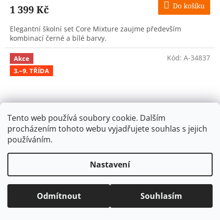
Do košíku
1 399 Kč
Elegantní školní set Core Mixture zaujme především
kombinací černé a bílé barvy.
Kód:
A-34837
Akce
3.–9. TŘÍDA
Tento web používá soubory cookie. Dalším
procházením tohoto webu vyjadřujete souhlas s jejich
používáním.
Nastavení
1 999 Kč
–25 %
Odmítnout
Souhlasím
Baagl školní batoh Skate Dust Blue (25 l)