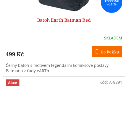
1 099 Kč
–54 %
Batoh Earth Batman Red
SKLADEM
Do košíku
499 Kč
Černý batoh s motivem legendární komiksové postavy
Batmana z řady eARTh.
Kód:
A-8891
Akce