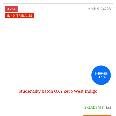
Kód:
9-24223
Akce
5. - 9. TŘÍDA, SŠ
1 490 Kč
–47 %
Studentský batoh OXY Zero West Indigo
SKLADEM
(1 ks)