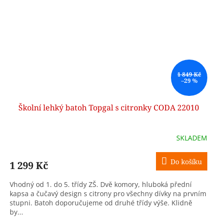
1 849 Kč
–29 %
Školní lehký batoh Topgal s citronky CODA 22010
SKLADEM
Do košíku
1 299 Kč
Vhodný od 1. do 5. třídy ZŠ. Dvě komory, hluboká přední
kapsa a čučavý design s citrony pro všechny dívky na prvním
stupni. Batoh doporučujeme od druhé třídy výše. Klidně
by...