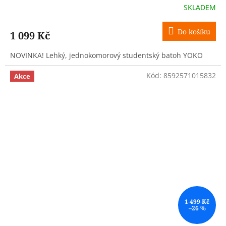
SKLADEM
Do košíku
1 099 Kč
NOVINKA! Lehký, jednokomorový studentský batoh YOKO
Kód:
8592571015832
Akce
1 499 Kč
–26 %