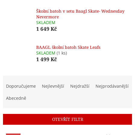
Školní batoh v setu Baagl Skate- Wednesday
Nevermore
SKLADEM
1 649 Kč
BAAGL školní batoh Skate Leafs
SKLADEM
(1 ks)
1 499 Kč
Ř
a
Doporučujeme
Nejlevnější
Nejdražší
Nejprodávanější
z
e
Abecedně
n
í
p
OTEVŘÍT FILTR
r
o
V