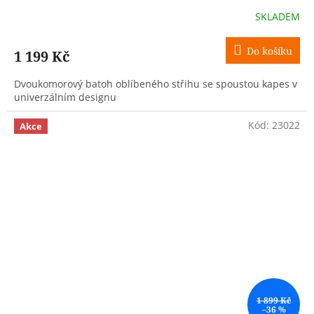
SKLADEM
Do košíku
1 199 Kč
Dvoukomorový batoh oblíbeného střihu se spoustou kapes v
univerzálním designu
Kód:
23022
Akce
1 899 Kč
–36 %