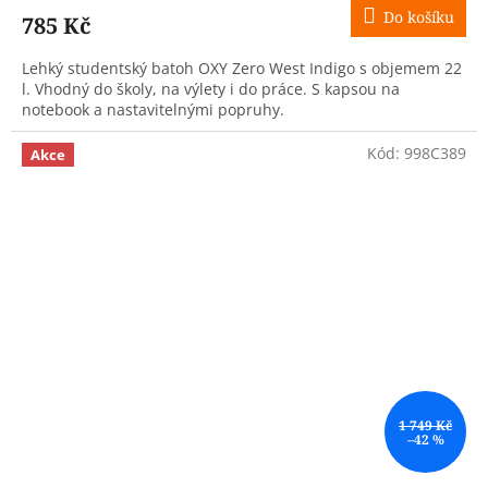
Do košíku
785 Kč
Lehký studentský batoh OXY Zero West Indigo s objemem 22
l. Vhodný do školy, na výlety i do práce. S kapsou na
notebook a nastavitelnými popruhy.
Kód:
998C389
Akce
1 749 Kč
–42 %