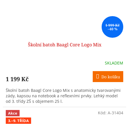
1 999 Kč
–40 %
Školní batoh Baagl Core Logo Mix
SKLADEM
Do košíku
1 199 Kč
Školní batoh Baagl Core Logo Mix s anatomicky tvarovanými
zády, kapsou na notebook a reflexními prvky. Lehký model
od 3. třídy ZŠ s objemem 25 l.
Kód:
A-31404
Akce
3.–9. TŘÍDA