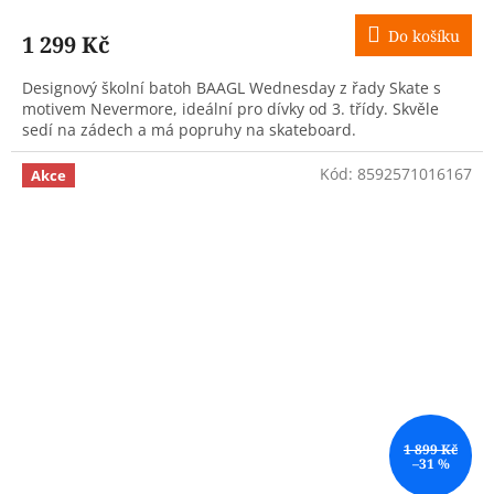
Do košíku
1 299 Kč
Designový školní batoh BAAGL Wednesday z řady Skate s
motivem Nevermore, ideální pro dívky od 3. třídy. Skvěle
sedí na zádech a má popruhy na skateboard.
Kód:
8592571016167
Akce
1 899 Kč
–31 %