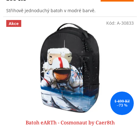
Střihově jednoduchý batoh v modré barvě.
Kód:
A-30833
Akce
1 499 Kč
–73 %
Batoh eARTh - Cosmonaut by Caer8th