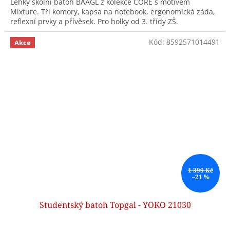
Lehký školní batoh BAAGL z kolekce CORE s motivem
Mixture. Tři komory, kapsa na notebook, ergonomická záda,
reflexní prvky a přívěsek. Pro holky od 3. třídy ZŠ.
Kód:
8592571014491
Akce
1 399 Kč
–21 %
Studentský batoh Topgal - YOKO 21030