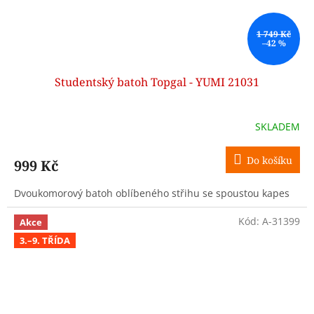
1 749 Kč
–42 %
Studentský batoh Topgal - YUMI 21031
SKLADEM
Do košíku
999 Kč
Dvoukomorový batoh oblíbeného střihu se spoustou kapes
Kód:
A-31399
Akce
3.–9. TŘÍDA