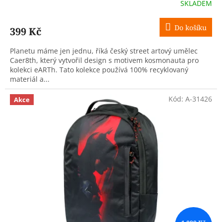
SKLADEM
Do košíku
399 Kč
Planetu máme jen jednu, říká český street artový umělec
Caer8th, který vytvořil design s motivem kosmonauta pro
kolekci eARTh. Tato kolekce používá 100% recyklovaný
materiál a...
Kód:
A-31426
Akce