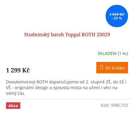
1 849 Kč
–29 %
Studentský batoh Topgal ROTH 20029
SKLADEM
(1 ks)
Do košíku
1 299 Kč
Dvoukomorový ROTH doporučujeme od 2. stupně ZŠ, do SŠ i
VŠ - originální design a spousta místa na učení i věci na
volný čas.
Kód:
998C733
Akce