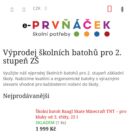
Přejít
NÁKU
na
CZK
obsah
KOŠÍK
Výprodej školních batohů pro 2.
stupeň ZŠ
Využijte náš výprodej školních batohů pro 2. stupeň základní
školy. Nabízíme kvalitní a ergonomické batohy s výraznými
slevami vhodné pro každodenní nošení do školy.
Nejprodávanější
Školní batoh Baagl Skate Minecraft TNT – pro
kluky od 3. třídy, 25 l
SKLADEM
(1 ks)
1 999 Kč