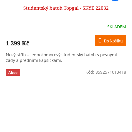
Studentský batoh Topgal - SKYE 22032
SKLADEM
Do košíku
1 299 Kč
Nový střih – jednokomorový studentský batoh s pevnými
zády a předními kapsičkami.
Kód:
8592571013418
Akce