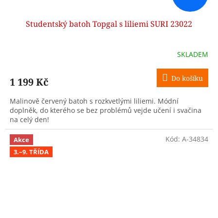
Studentský batoh Topgal s liliemi SURI 23022
SKLADEM
Do košíku
1 199 Kč
Malinově červený batoh s rozkvetlými liliemi. Módní
doplněk, do kterého se bez problémů vejde učení i svačina
na celý den!
Kód:
A-34834
Akce
3.–9. TŘÍDA