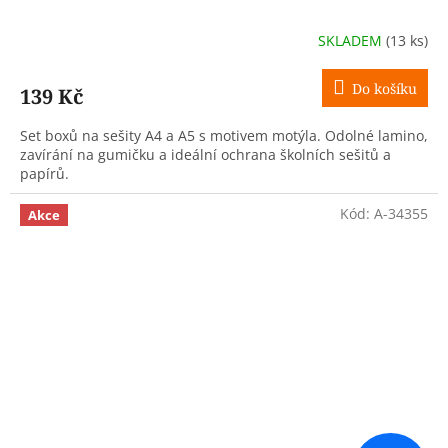
SKLADEM
(13 ks)
Do košíku
139 Kč
Set boxů na sešity A4 a A5 s motivem motýla. Odolné lamino,
zavírání na gumičku a ideální ochrana školních sešitů a
papírů.
Kód:
A-34355
Akce