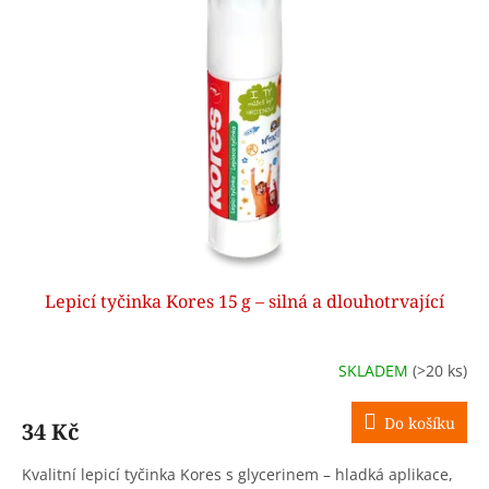
k
i
t
s
ů
p
r
o
d
u
k
t
ů
Lepicí tyčinka Kores 15 g – silná a dlouhotrvající
SKLADEM
(>20 ks)
Do košíku
34 Kč
Kvalitní lepicí tyčinka Kores s glycerinem – hladká aplikace,