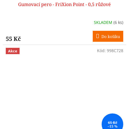
Gumovací pero - FriXion Point - 0,5 růžové
SKLADEM
(6 ks)
Do košíku
55 Kč
Kód:
998C728
Akce
65 Kč
–15 %