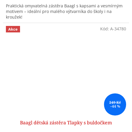
Praktická omyvatelná zástěra Baagl s kapsami a vesmírným
motivem – ideální pro malého výtvarníka do školy i na
kroužek!
Kód:
A-34780
Akce
249 Kč
–44 %
Baagl dětská zástěra Tlapky s buldočkem