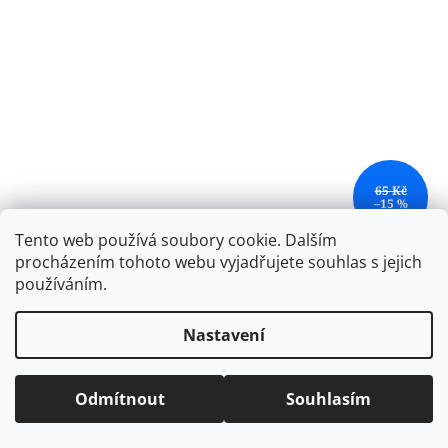
65 Kč
–15 %
Tento web používá soubory cookie. Dalším
Gumovací pero Pilot 0,7 Frixion Ball - červená
procházením tohoto webu vyjadřujete souhlas s jejich
používáním.
SKLADEM
(12 ks)
Nastavení
Do košíku
55 Kč
Odmítnout
Souhlasím
Bez problémů: Napište rollerem Pilot FriXion Ball se
středním hrotem, vygumujte pomocí gumy FriXion bez