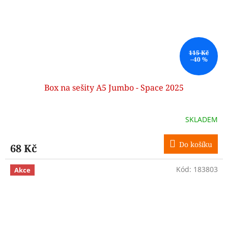
115 Kč
–40 %
Box na sešity A5 Jumbo - Space 2025
SKLADEM
Do košíku
68 Kč
Kód:
183803
Akce