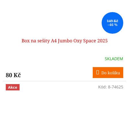
149 Kč
–46 %
Box na sešity A4 Jumbo Oxy Space 2025
SKLADEM
Do košíku
80 Kč
Kód:
8-74625
Akce