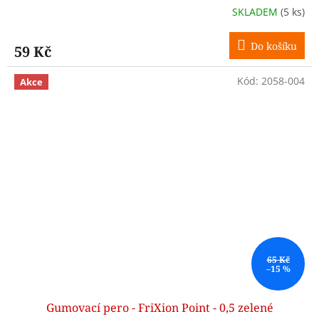
SKLADEM
(5 ks)
Do košíku
59 Kč
Kód:
2058-004
Akce
65 Kč
–15 %
Gumovací pero - FriXion Point - 0,5 zelené