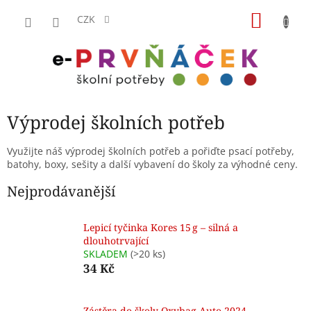
Přejít
NÁKU
na
CZK
obsah
KOŠÍK
Výprodej školních potřeb
Využijte náš výprodej školních potřeb a pořiďte psací potřeby,
batohy, boxy, sešity a další vybavení do školy za výhodné ceny.
Nejprodávanější
Lepicí tyčinka Kores 15 g – silná a
dlouhotrvající
SKLADEM
(>20 ks)
34 Kč
Zástěra do školy Oxybag Auto 2024