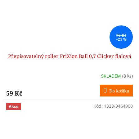
75 Kč
–21 %
Přepisovatelný roller FriXion Ball 0,7 Clicker fialová
SKLADEM
(8 ks)
Do košíku
59 Kč
Kód:
1328/9464900
Akce