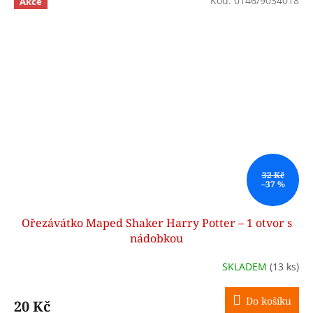
Kód:
0146/9034018
Akce
32 Kč
–37 %
Ořezávátko Maped Shaker Harry Potter – 1 otvor s
nádobkou
SKLADEM
(13 ks)
Do košíku
20 Kč