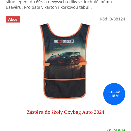
silné lepení do 60 s a nevysychá díky vzduchotěsnému
uzávěru. Pro papír, karton i korkovou tabuli.
Kód:
9-88124
Akce
219 Kč
–18 %
Zástěra do školy Oxybag Auto 2024
SKLADEM