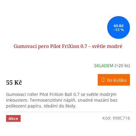
65 Kč
–15 %
Gumovací pero Pilot FriXion 0.7 – světle modré
SKLADEM
(>20 ks)
Do košíku
55 Kč
Gumovací roller Pilot FriXion Ball 0.7 se světle modrým
inkoustem. Termosenzitivní náplň, snadné mazání bez
poškození papíru. Ideální do školy.
Kód:
998C718
Akce