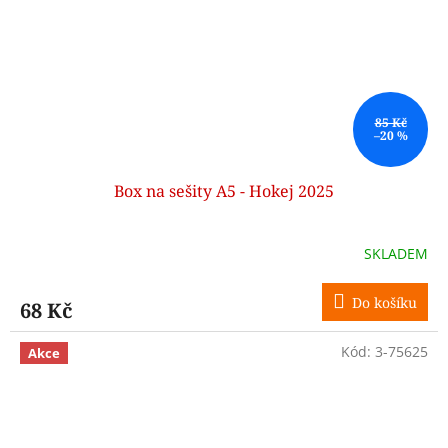
85 Kč
–20 %
Box na sešity A5 - Hokej 2025
SKLADEM
Do košíku
68 Kč
Kód:
3-75625
Akce