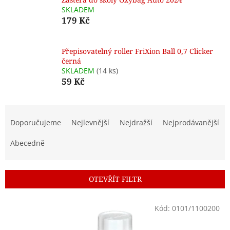
SKLADEM
179 Kč
Přepisovatelný roller FriXion Ball 0,7 Clicker
černá
SKLADEM
(14 ks)
59 Kč
Ř
a
Doporučujeme
Nejlevnější
Nejdražší
Nejprodávanější
z
e
Abecedně
n
í
p
OTEVŘÍT FILTR
r
o
V
Kód:
0101/1100200
d
ý
u
p