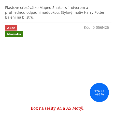
Plastové ořezávátko Maped Shaker s 1 otvorem a
průhlednou odpadní nádobkou. Stylový motiv Harry Potter.
Balení na blistru.
Kód:
0-056N26
Akce
Novinka
174 Kč
–20 %
Box na sešity A4 a A5 Motýl