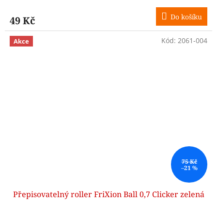
Do košíku
49 Kč
Kód:
2061-004
Akce
75 Kč
–21 %
Přepisovatelný roller FriXion Ball 0,7 Clicker zelená