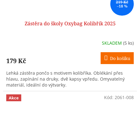
219 Kč
–18 %
Zástěra do školy Oxybag Kolibřík 2025
SKLADEM
(5 ks)
Do košíku
179 Kč
Lehká zástěra pončo s motivem kolibříka. Oblékání přes
hlavu, zapínání na druky, dvě kapsy vpředu. Omyvatelný
materiál, ideální do výtvarky.
Kód:
2061-008
Akce