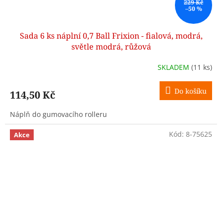
229 Kč
–50 %
Sada 6 ks náplní 0,7 Ball Frixion - fialová, modrá,
světle modrá, růžová
SKLADEM
(11 ks)
Do košíku
114,50 Kč
Náplň do gumovacího rolleru
Kód:
8-75625
Akce