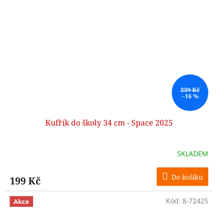
239 Kč
–16 %
Kufřík do školy 34 cm - Space 2025
SKLADEM
Do košíku
199 Kč
Kód:
8-72425
Akce