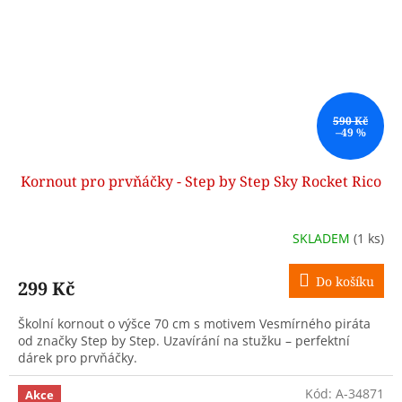
590 Kč
–49 %
Kornout pro prvňáčky - Step by Step Sky Rocket Rico
SKLADEM
(1 ks)
Do košíku
299 Kč
Školní kornout o výšce 70 cm s motivem Vesmírného piráta
od značky Step by Step. Uzavírání na stužku – perfektní
dárek pro prvňáčky.
Kód:
A-34871
Akce