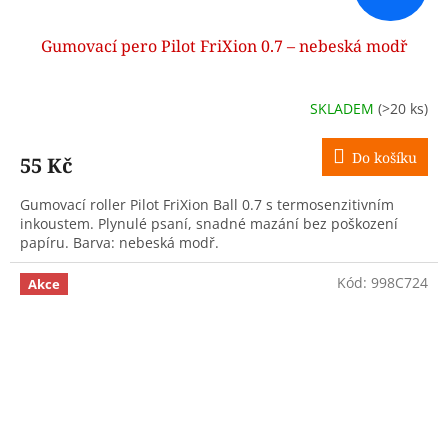
Gumovací pero Pilot FriXion 0.7 – nebeská modř
SKLADEM
(>20 ks)
Do košíku
55 Kč
Gumovací roller Pilot FriXion Ball 0.7 s termosenzitivním
inkoustem. Plynulé psaní, snadné mazání bez poškození
papíru. Barva: nebeská modř.
Kód:
998C724
Akce