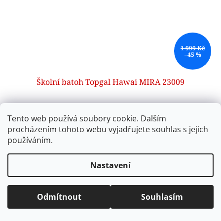
1 999 Kč
–45 %
Školní batoh Topgal Hawai MIRA 23009
SKLADEM
(1 ks)
Tento web používá soubory cookie. Dalším
procházením tohoto webu vyjadřujete souhlas s jejich
Do košíku
1 099 Kč
používáním.
Vhodný od 2. do 5. třídy ZŠ. Červený batoh s potiskem
Nastavení
havajských ibišků pro všechny holky nad 125 cm.
Kód:
23012
Akce
Odmítnout
Souhlasím