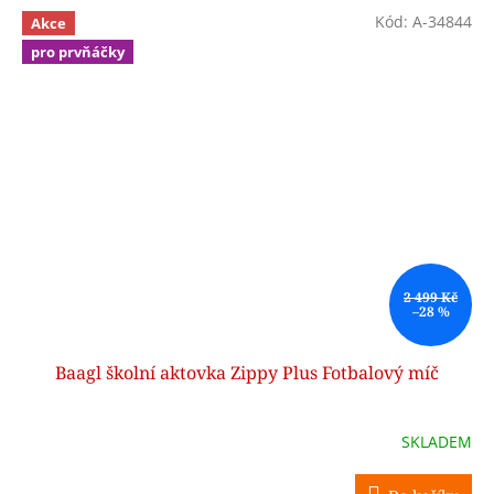
Kód:
A-34844
Akce
pro prvňáčky
2 499 Kč
–28 %
Baagl školní aktovka Zippy Plus Fotbalový míč
SKLADEM