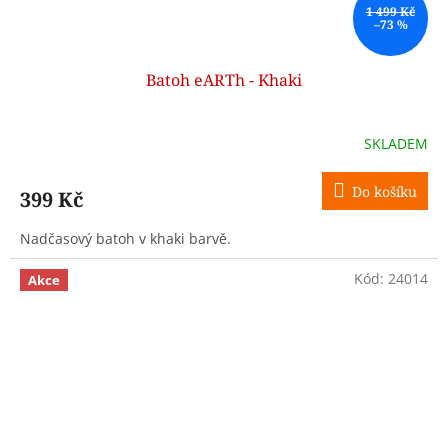
1 499 Kč
–73 %
Batoh eARTh - Khaki
SKLADEM
Do košíku
399 Kč
Nadčasový batoh v khaki barvě.
Kód:
24014
Akce