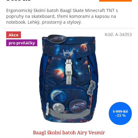
Ergonomický školní batoh Baagl Skate Minecraft TNT s
popruhy na skateboard, třemi komorami a kapsou na
notebook. Lehký, prostorný a stylový.
Kód:
A-34353
Akce
pro prvňáčky
1 999 Kč
–25 %
Baagl školní batoh Airy Vesmír