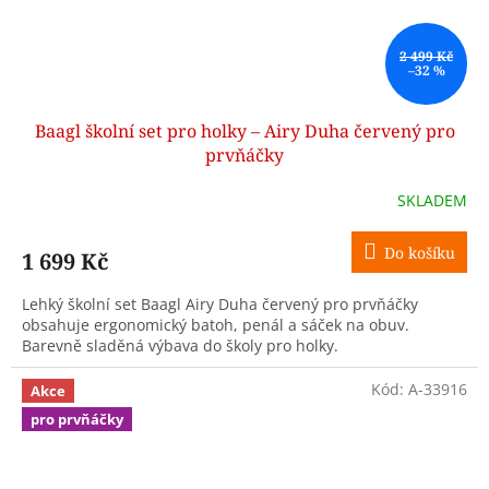
2 499 Kč
–32 %
Baagl školní set pro holky – Airy Duha červený pro
prvňáčky
SKLADEM
Do košíku
1 699 Kč
Lehký školní set Baagl Airy Duha červený pro prvňáčky
obsahuje ergonomický batoh, penál a sáček na obuv.
Barevně sladěná výbava do školy pro holky.
Kód:
A-33916
Akce
pro prvňáčky