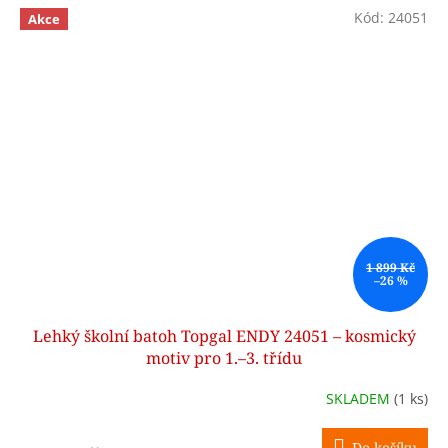
Kód:
24051
Akce
1 899 Kč
–26 %
Lehký školní batoh Topgal ENDY 24051 – kosmický
motiv pro 1.–3. třídu
SKLADEM
(1 ks)
Do košíku