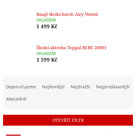
Baagl školní batoh Airy Vesmír
SKLADEM
1 499 Kč
Školní aktovka Topgal BEBE 20001
SKLADEM
1 599 Kč
Ř
a
Doporučujeme
Nejlevnější
Nejdražší
Nejprodávanější
z
e
Abecedně
n
í
p
OTEVŘÍT FILTR
r
o
V