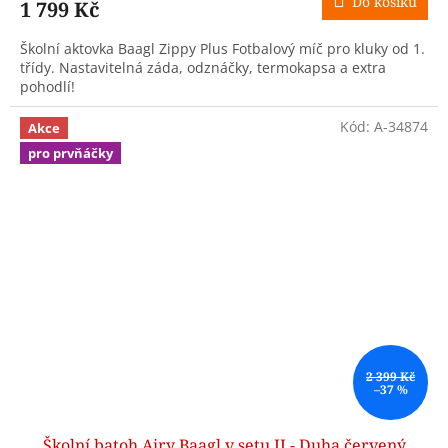
Do košíku
1 799 Kč
Školní aktovka Baagl Zippy Plus Fotbalový míč pro kluky od 1.
třídy. Nastavitelná záda, odznáčky, termokapsa a extra
pohodlí!
Kód:
A-34874
Akce
pro prvňáčky
2 399 Kč
–37 %
Školní batoh Airy Baagl v setu II - Duha červený