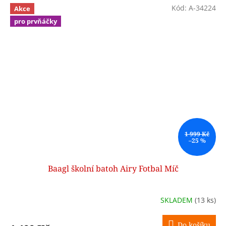
Kód:
A-34224
Akce
pro prvňáčky
1 999 Kč
–25 %
Baagl školní batoh Airy Fotbal Míč
SKLADEM
(13 ks)
Do košíku