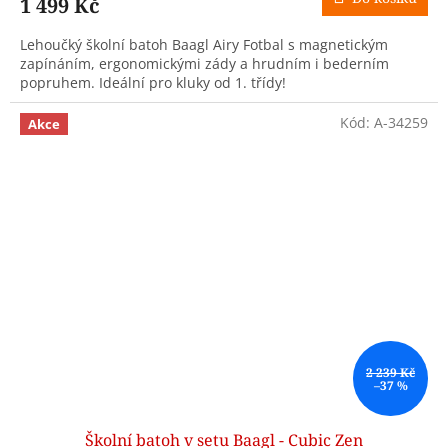
1 499 Kč
Lehoučký školní batoh Baagl Airy Fotbal s magnetickým
zapínáním, ergonomickými zády a hrudním i bederním
popruhem. Ideální pro kluky od 1. třídy!
Kód:
A-34259
Akce
2 239 Kč
–37 %
Školní batoh v setu Baagl - Cubic Zen