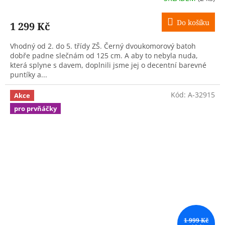
Do košíku
1 299 Kč
Vhodný od 2. do 5. třídy ZŠ. Černý dvoukomorový batoh
dobře padne slečnám od 125 cm. A aby to nebyla nuda,
která splyne s davem, doplnili jsme jej o decentní barevné
puntíky a...
Kód:
A-32915
Akce
pro prvňáčky
1 999 Kč