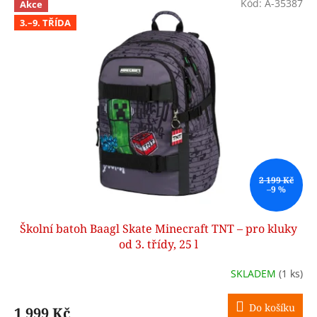
Kód:
A-35387
d
Akce
ý
u
3.–9. TŘÍDA
p
k
i
t
s
ů
p
r
o
d
u
k
t
ů
2 199 Kč
–9 %
Školní batoh Baagl Skate Minecraft TNT – pro kluky
od 3. třídy, 25 l
SKLADEM
(1 ks)
Do košíku
1 999 Kč