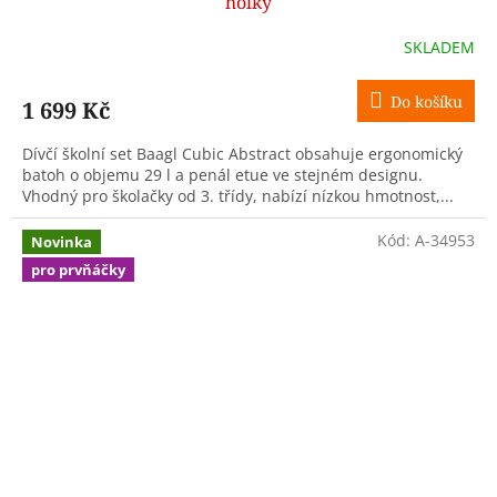
holky
SKLADEM
Do košíku
1 699 Kč
Dívčí školní set Baagl Cubic Abstract obsahuje ergonomický
batoh o objemu 29 l a penál etue ve stejném designu.
Vhodný pro školačky od 3. třídy, nabízí nízkou hmotnost,...
Kód:
A-34953
Novinka
pro prvňáčky