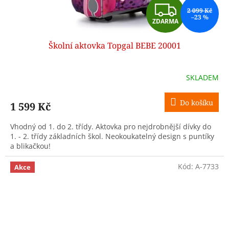
Z
2 099 Kč
–23 %
ZDARMA
D
Školní aktovka Topgal BEBE 20001
A
R
SKLADEM
M
Do košíku
1 599 Kč
A
Vhodný od 1. do 2. třídy. Aktovka pro nejdrobnější dívky do
1. - 2. třídy základních škol. Neokoukatelný design s puntíky
a blikačkou!
Kód:
A-7733
Akce