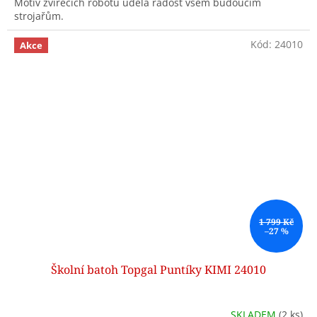
Motiv zvířecích robotů udělá radost všem budoucím
strojařům.
Kód:
24010
Akce
1 799 Kč
–27 %
Školní batoh Topgal Puntíky KIMI 24010
SKLADEM
(2 ks)