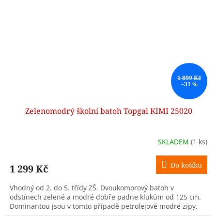
1 899 Kč
–31 %
Zelenomodrý školní batoh Topgal KIMI 25020
SKLADEM
(1 ks)
Do košíku
1 299 Kč
Vhodný od 2. do 5. třídy ZŠ. Dvoukomorový batoh v
odstínech zelené a modré dobře padne klukům od 125 cm.
Dominantou jsou v tomto případě petrolejově modré zipy.