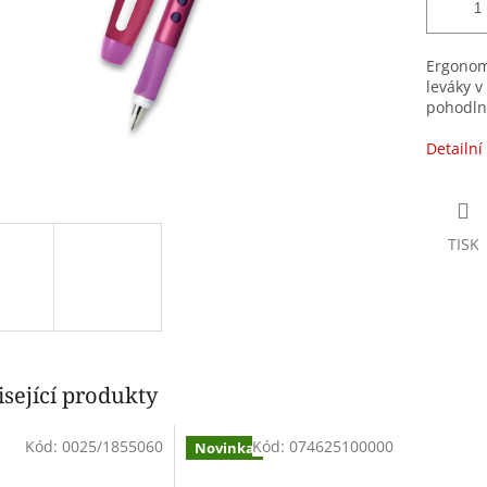
Ergonomi
leváky v
pohodlné
Detailní
TISK
sející produkty
Kód:
0025/1855060
Kód:
074625100000
Novinka