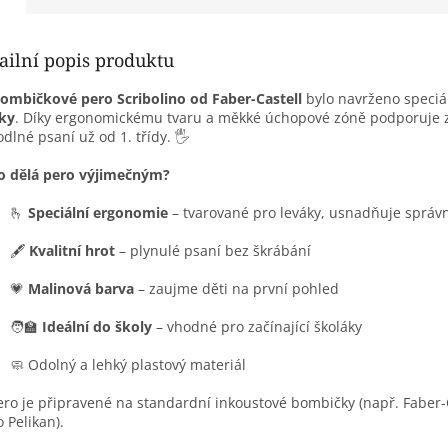
ailní popis produktu
ombičkové pero Scribolino od Faber-Castell
bylo navrženo speci
ky
. Díky ergonomickému tvaru a měkké úchopové zóně podporuje 
dlné psaní už od 1. třídy. 🖐️
o dělá pero výjimečným?
🫰
Speciální ergonomie
– tvarované pro leváky, usnadňuje správ
🖋️
Kvalitní hrot
– plynulé psaní bez škrábání
💗
Malinová barva
– zaujme děti na první pohled
🧑‍🏫
Ideální do školy
– vhodné pro začínající školáky
🧼 Odolný a lehký plastový materiál
ero je připravené na standardní inkoustové bombičky (např. Faber-
 Pelikan).