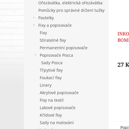
Ořezávátka, elektrická ořezávátka
Pomůcky pro správné držení tužky
Pastelky
Fixy a popisovače
Fixy
INK
BOMB
Stíratelné fixy
CAST
Permanentní popisovače
BAR
Popisovače Posca
Sady Posca
27 
Třpytivé fixy
Foukací fixy
Linery
Akrylové popisovače
Fixy na textil
Lakové popisovače
Křídové fixy
Sady na malování
Popi