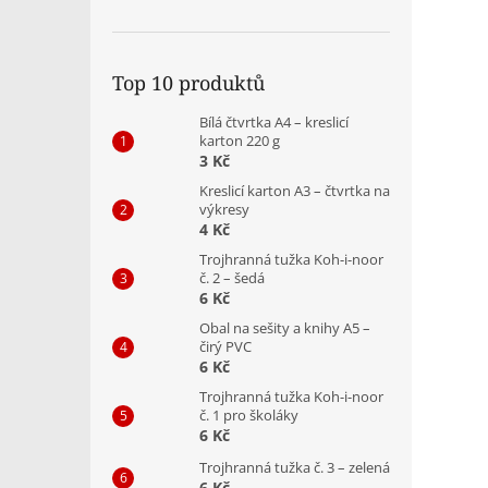
Top 10 produktů
Bílá čtvrtka A4 – kreslicí
karton 220 g
3 Kč
Kreslicí karton A3 – čtvrtka na
výkresy
4 Kč
Trojhranná tužka Koh-i-noor
č. 2 – šedá
6 Kč
Obal na sešity a knihy A5 –
čirý PVC
6 Kč
Trojhranná tužka Koh-i-noor
č. 1 pro školáky
6 Kč
Trojhranná tužka č. 3 – zelená
6 Kč