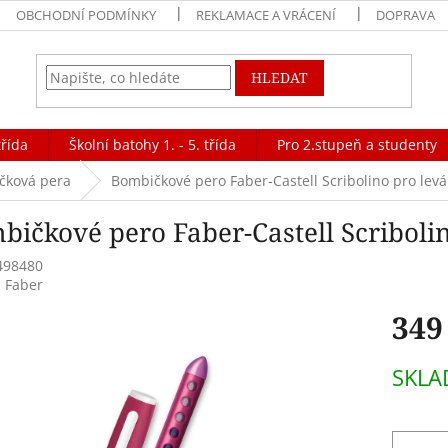
OBCHODNÍ PODMÍNKY
REKLAMACE A VRÁCENÍ
DOPRAVA
HLEDAT
třída
Školní batohy 1. - 5. třída
Pro 2.stupeň a studenty
čková pera
Bombičkové pero Faber-Castell Scribolino pro levá
bičkové pero Faber-Castell Scriboli
498480
:
Faber
349
Měrná
SKLA
cena: