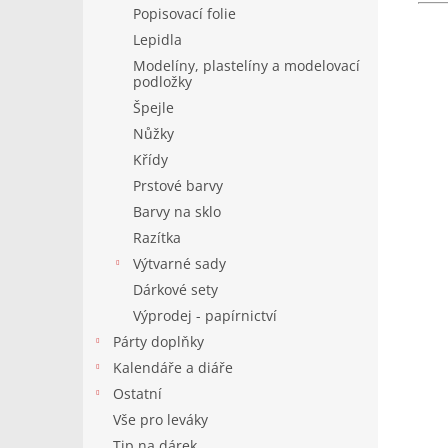
Popisovací folie
Lepidla
Modelíny, plastelíny a modelovací
podložky
Špejle
Nůžky
Křídy
Prstové barvy
Barvy na sklo
Razítka
Výtvarné sady
Dárkové sety
Výprodej - papírnictví
Párty doplňky
Kalendáře a diáře
Ostatní
Vše pro leváky
Tip na dárek