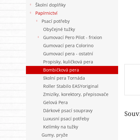
n
Školní doplňky
e
Papírnictví
l
Psací potřeby
Obyčejné tužky
Gumovací Pero Pilot - frixion
Gumovací pera Colorino
Gumovací pera - ostatní
Propisky, kuličková pera
Bombičková pera
školní pera Tornáda
Roller Stabilo EASYoriginal
Zmizíky, korektory, přepisovače
Gelová Pera
Dárkové psací soupravy
Souvi
Luxusní psací potřeby
Kelímky na tužky
Gumy, pryže