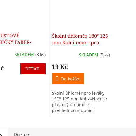
OUSTOVÉ
Školní úhloměr 180° 125
IČKY FABER-
mm Koh-i-noor - pro
ELL - 6 KS, VÝBĚR
leváky
SKLADEM
(3 ks)
SKLADEM
(5 ks)
EV
19 Kč
Kč
DETAIL
Do košíku
Školní úhloměr pro leváky
180° 125 mm Koh-i-Noor je
plastový úhloměr s
přehlednou stupnicí.
Ideální pomůcka do školy
pro rýsování a měření úhlů.
s
Diskuze