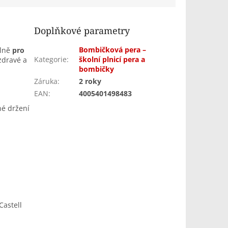
Doplňkové parametry
Bombičková pera –
álně
pro
Kategorie
:
školní plnicí pera a
zdravé a
bombičky
Záruka
:
2 roky
EAN
:
4005401498483
né držení
Castell