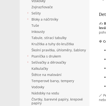
Voskovky
Zvýrazňovače
Sešity
Det
Bloky a náčrtníky
✍️
B
Tuše
levá
Inkousty
poho
Tabule, stírací tabulky
🍓
C
Kružítka a tuhy do kružítka
Školní pravítka, úhloměry, šablony
Psaníčka s drukem
Sešívačky a děrovačky
Kalkulačky
Štětce na malování
Temperové barvy, tempery
Vodovky
Nádobky na vodu
🪄 P
Čtvrtky, barevné papíry, krepové
nebo
papíry