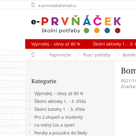
Přejít
e-prvnacek@email.cz
na
obsah
Výprodej – slevy až 80 %
Školní aktovky 1. - 3. 
Domů
Papírnictví
Psací potřeby
Bombi
P
Bom
o
Přeskočit
s
Kategorie
0021/1
kategorie
t
Značka
r
Výprodej – slevy až 80 %
a
Školní aktovky 1. - 3. třída
n
Školní batohy 1. - 5. třída
n
í
Pro 2.stupeň a studenty
p
na volný čas a sport
a
Penály a pouzdra do školy