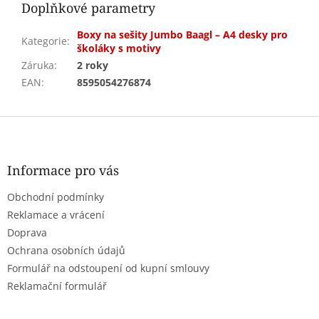
Doplňkové parametry
Boxy na sešity Jumbo Baagl – A4 desky pro
Kategorie
:
školáky s motivy
Záruka
:
2 roky
EAN
:
8595054276874
Z
á
p
a
Informace pro vás
t
Obchodní podmínky
í
Reklamace a vrácení
Doprava
Ochrana osobních údajů
Formulář na odstoupení od kupní smlouvy
Reklamační formulář