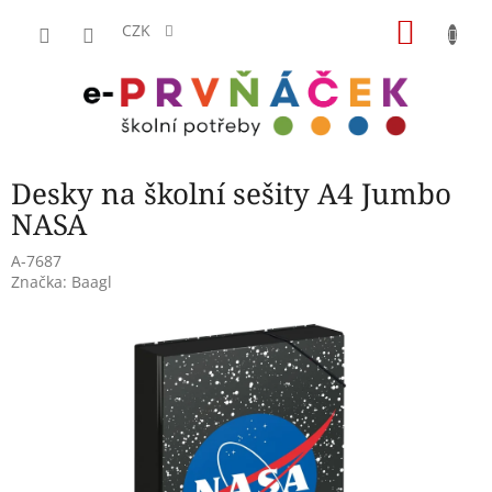
Přejít
NÁKU
na
CZK
obsah
KOŠÍK
Desky na školní sešity A4 Jumbo
NASA
A-7687
Značka:
Baagl