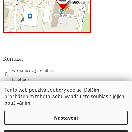
Kontakt
e-prvnacek
@
email.cz
facebook
eprvnacek
Tento web používá soubory cookie. Dalším
procházením tohoto webu vyjadřujete souhlas s jejich
používáním.
Vytvořil Shoptet
Nastavení
Copyright 2026
www.e-prvnacek.cz
. Všechna práva