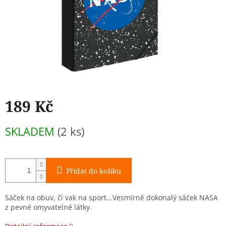
189 Kč
Měrná
SKLADEM
(2 ks)
cena:
Přidat do košíku
Sáček na obuv, či vak na sport...
Vesmírně dokonalý sáček NASA
z pevné omyvatelné látky.