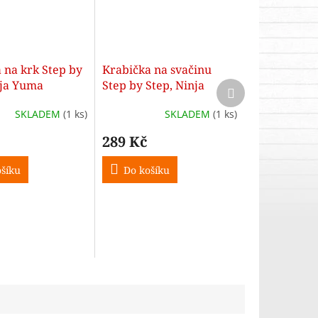
 na krk Step by
Krabička na svačinu
nja Yuma
Step by Step, Ninja
Další
produkt
Yuma
SKLADEM
(1 ks)
SKLADEM
(1 ks)
289 Kč
šíku
Do košíku