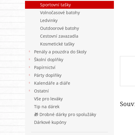
n
Sportovní tašky
e
Volnočasové batohy
l
Ledvinky
Outdoorové batohy
Cestovní zavazadla
Kosmetické tašky
Penály a pouzdra do školy
Školní doplňky
Papírnictví
Párty doplňky
Kalendáře a diáře
Ostatní
Vše pro leváky
Souvi
Tip na dárek
🎁 Drobné dárky pro spolužáky
Dárkové kupóny