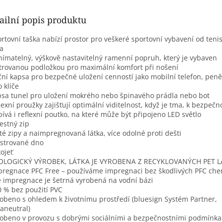
ailní popis produktu
ortovní taška nabízí prostor pro veškeré sportovní vybavení od teni
ka
nímatelný, výškově nastavitelný ramenní popruh, který je vybaven
trovanou podložkou pro maximální komfort při nošení
ční kapsa pro bezpečné uložení cenností jako mobilní telefon, pen
 klíče
psa tunel pro uložení mokrého nebo špinavého prádla nebo bot
flexní proužky zajišťují optimální viditelnost, když je tma, k bezpečn
pívá i reflexní poutko, na které může být připojeno LED světlo
cestný zip
yté zipy a naimpregnovaná látka, více odolné proti dešti
lstrované dno
kojeť
KOLOGICKÝ VÝROBEK, LÁTKA JE VYROBENA Z RECYKLOVANÝCH PET L
pregnace PFC Free – používáme impregnaci bez škodlivých PFC chem
 impregnace je šetrná vyrobená na vodní bázi
0 % bez použití PVC
robeno s ohledem k životnímu prostředí (bluesign Systém Partner,
aneutral)
robeno v provozu s dobrými sociálními a bezpečnostními podmínk