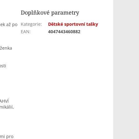
Doplňkové parametry
Kategorie
:
Dětské sportovní tašky
sek až po
EAN
:
4047443460882
ěženka
osti
AHVÍ
ikálií,
ami pro