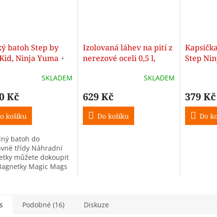
ký batoh Step by
Izolovaná láhev na pití z
Kapsička
 Kid, Ninja Yuma
+
nerezové oceli 0,5 l,
Step Ni
hranné pastelky 12
Ninja Yuma
SKLADEM
SKLADEM
v - ZDARMA
0 Kč
629 Kč
379 Kč
o košíku
Do košíku
Do ko
dný batoh do
avné třídy Náhradní
tky můžete dokoupit
agnetky Magic Mags
s
Podobné (16)
Diskuze