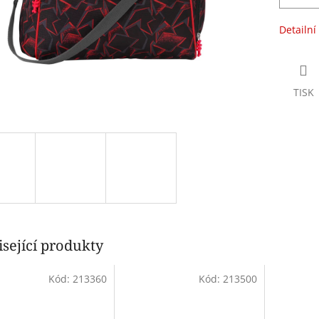
Detailní
TISK
sející produkty
Kód:
213360
Kód:
213500