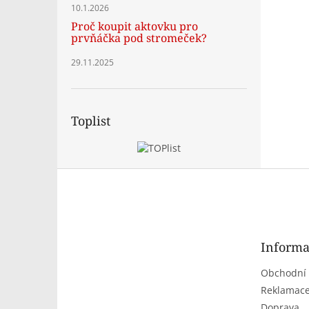
10.1.2026
Proč koupit aktovku pro
prvňáčka pod stromeček?
29.11.2025
Toplist
Z
á
p
a
t
Informa
í
Obchodní
Reklamace
Doprava