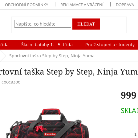
OBCHODNÍ PODMÍNKY
REKLAMACE A VRÁCENÍ
DOPRAVA
HLEDAT
třída
Školní batohy 1. - 5. třída
Pro 2.stupeň a studenty
Sportovní taška Step by Step, Ninja Yuma
rtovní taška Step by Step, Ninja Yu
:
coocazoo
999
Měrná
SKL
cena: