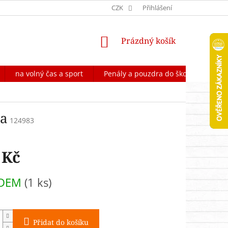
OCHRANA OSOBNÍCH ÚDAJŮ
CZK
FORMULÁŘ NA ODSTOUPENÍ OD 
Přihlášení
NÁKUPNÍ
Prázdný košík
KOŠÍK
na volný čas a sport
Penály a pouzdra do školy
Škol
ma
124983
 Kč
ADEM
(1 ks)
Přidat do košíku