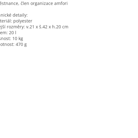
stnance, člen organizace amfori
nické detaily:
teriál: polyester
ější rozměry: v.21 x š.42 x h.20 cm
jem: 20 l
snost: 10 kg
otnost: 470 g