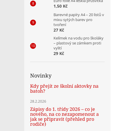
Euro folie A4 lesklá průsvitka
1,50 Kč
Barevné papíry A4 – 20 listů v
mixu sytých barev pro
tvoření
27 Kč
Kelímek na vodu pro školáky
– plastový se zámkem proti
vylití
29 Kč
Novinky
Kdy přejít ze školní aktovky na
batoh?
28.2.2026
Zápisy do 1. třídy 2026 – co je
nového, na co nezapomenout a
jak se připravit (přehled pro
rodiče)