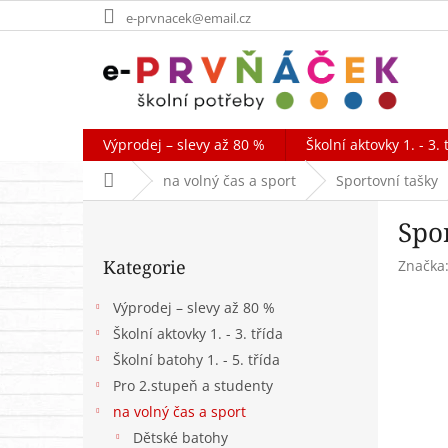
Přejít
e-prvnacek@email.cz
na
obsah
Výprodej – slevy až 80 %
Školní aktovky 1. - 3. 
Domů
na volný čas a sport
Sportovní tašky
P
Spo
o
Přeskočit
s
Kategorie
Značka
kategorie
t
r
Výprodej – slevy až 80 %
a
Školní aktovky 1. - 3. třída
n
Školní batohy 1. - 5. třída
n
í
Pro 2.stupeň a studenty
p
na volný čas a sport
a
Dětské batohy