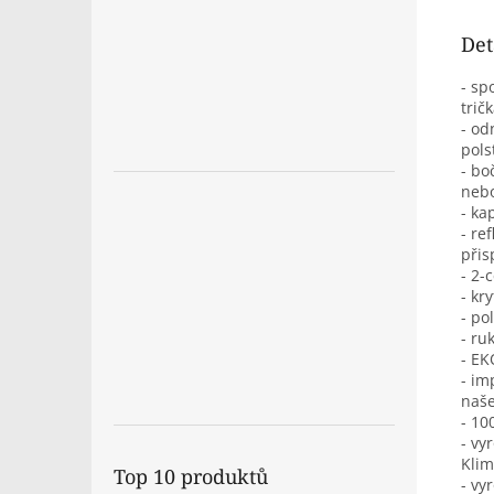
Det
- sp
trič
- od
pols
- bo
nebo
- ka
- re
přis
- 2-
- kr
- po
- ru
- E
- im
naše
- 10
- vy
Klim
Top 10 produktů
- vy