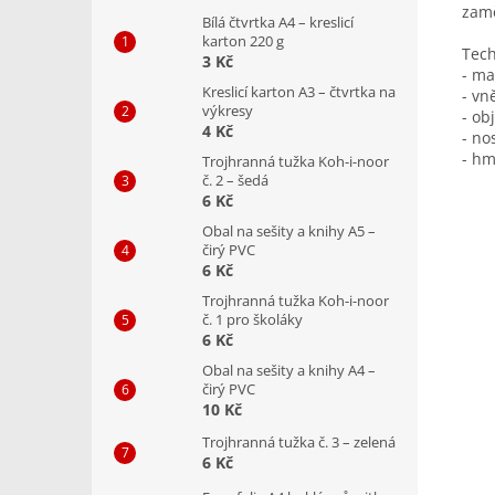
zamě
Bílá čtvrtka A4 – kreslicí
karton 220 g
Tech
3 Kč
- ma
Kreslicí karton A3 – čtvrtka na
- vn
výkresy
- ob
4 Kč
- no
- hm
Trojhranná tužka Koh-i-noor
č. 2 – šedá
6 Kč
Obal na sešity a knihy A5 –
čirý PVC
6 Kč
Trojhranná tužka Koh-i-noor
č. 1 pro školáky
6 Kč
Obal na sešity a knihy A4 –
čirý PVC
10 Kč
Trojhranná tužka č. 3 – zelená
6 Kč