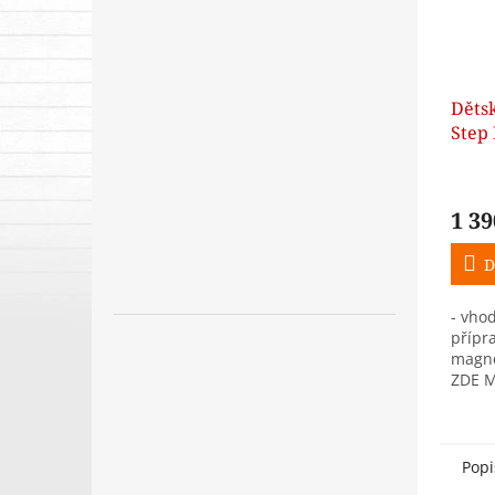
Děts
Step
Troj
bare
1 39
D
- vho
přípr
magne
ZDE M
Popi