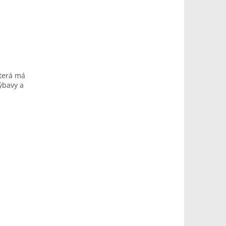
která má
ýbavy a