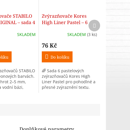
ovače STABILO
Zvýrazňovače Kores
IGINAL – sada 4
High Liner Pastel – 6
Další
produkt
barev, ergonomické
SKLADEM
SKLADEM
(3 ks)
zvýrazňovače
76 Kč
šíku
Do košíku
razňovačů STABILO
🌈 Sada 6 pastelových
eonových barvách.
zvýrazňovačů Kores High
 hrot 2–5 mm,
Liner Pastel pro pohodlné a
a vodní bázi,
přesné zvýraznění textu.
ie proti vysychání.
Ergonomický tvar a kvalitní
seříznutý hrot pro dlouhou
výdrž.
Doplňkové parametry