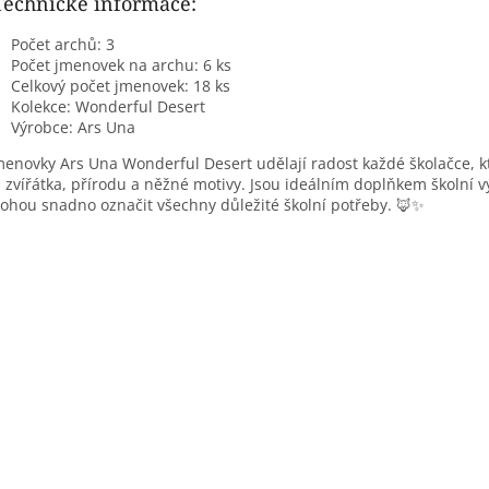
Technické informace:
Počet archů: 3
Počet jmenovek na archu: 6 ks
Celkový počet jmenovek: 18 ks
Kolekce: Wonderful Desert
Výrobce: Ars Una
menovky Ars Una Wonderful Desert udělají radost každé školačce, 
 zvířátka, přírodu a něžné motivy. Jsou ideálním doplňkem školní v
hou snadno označit všechny důležité školní potřeby. 🦊✨