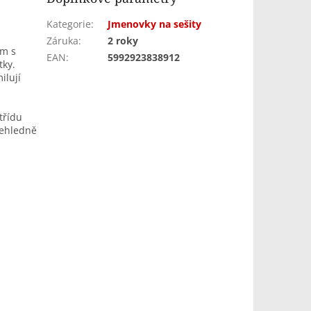
Kategorie
:
Jmenovky na sešity
Záruka
:
2 roky
em s
EAN
:
5992923838912
tky.
ilují
třídu
řehledně