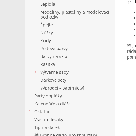
📏 
Lepidla
Modelíny, plastelíny a modelovací
podložky
Špejle
Nůžky
Křídy
🌸 J
Prstové barvy
ráda
Barvy na sklo
pomo
Razítka
Výtvarné sady
Dárkové sety
Výprodej - papírnictví
Párty doplňky
Kalendáře a diáře
Ostatní
Vše pro leváky
Tip na dárek
🎁 Drobné dárky pro spolužáky