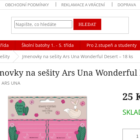
OBCHODNÍ PODMÍNKY
REKLAMACE A VRÁCENÍ
DOPRAVA
HLEDAT
třída
Školní batohy 1. - 5. třída
Pro 2.stupeň a studenty
ešity
Jmenovky na sešity Ars Una Wonderful Desert – 18 ks
novky na sešity Ars Una Wonderful D
:
ARS UNA
25 
Měrná
SKLA
cena: