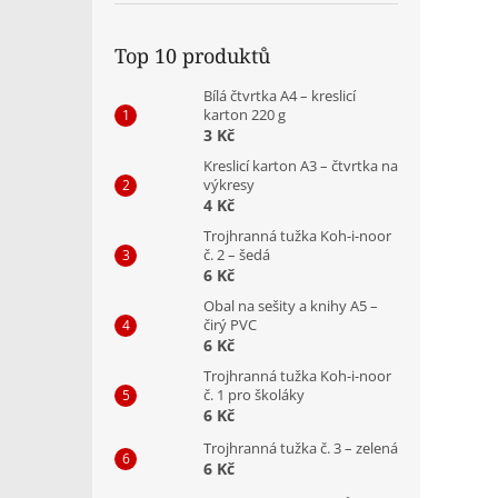
Top 10 produktů
Bílá čtvrtka A4 – kreslicí
karton 220 g
3 Kč
Kreslicí karton A3 – čtvrtka na
výkresy
4 Kč
Trojhranná tužka Koh-i-noor
č. 2 – šedá
6 Kč
Obal na sešity a knihy A5 –
čirý PVC
6 Kč
Trojhranná tužka Koh-i-noor
č. 1 pro školáky
6 Kč
Trojhranná tužka č. 3 – zelená
6 Kč