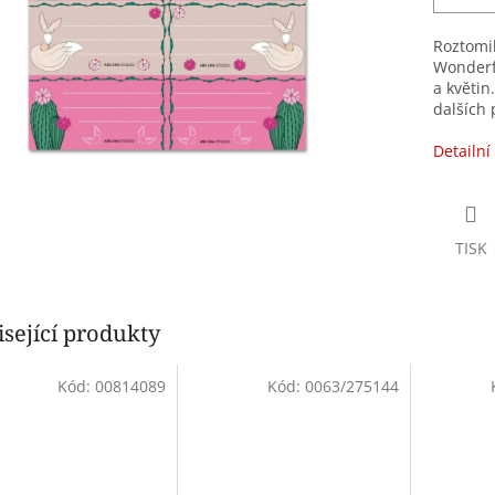
Roztomil
Wonderfu
a květin
dalších
Detailní
TISK
sející produkty
Kód:
00814089
Kód:
0063/275144