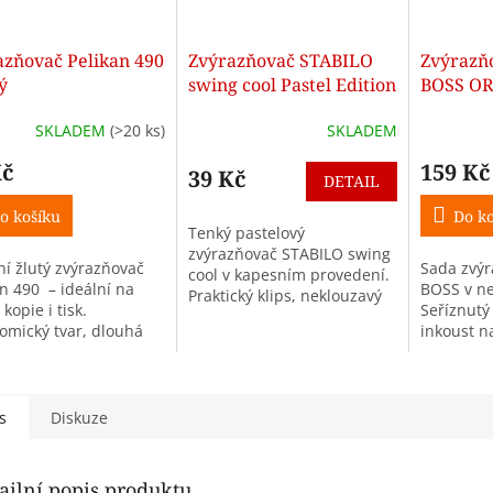
azňovač Pelikan 490
Zvýrazňovač STABILO
Zvýrazň
tý
swing cool Pastel Edition
BOSS OR
– výběr barev
barev
SKLADEM
(>20 ks)
SKLADEM
Kč
159 Kč
39 Kč
DETAIL
o košíku
Do ko
Tenký pastelový
zvýrazňovač STABILO swing
ní žlutý zvýrazňovač
Sada zvý
cool v kapesním provedení.
an 490 – ideální na
BOSS v n
Praktický klips, neklouzavý
 kopie i tisk.
Seříznutý
úchop, šíře stopy 1–4 mm.
omický tvar, dlouhá
inkoust n
Cena za 1 kus.
 a sytá barva pro
technolog
edné poznámky.
s
Diskuze
ailní popis produktu