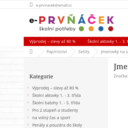
Přejít
e-prvnacek@email.cz
na
obsah
Výprodej – slevy až 80 %
Školní aktovky 1. - 3. 
Domů
Papírnictví
Sešity
Jmenovky na s
P
Jme
o
Přeskočit
s
Kategorie
Značka
kategorie
t
r
Výprodej – slevy až 80 %
a
Školní aktovky 1. - 3. třída
n
Školní batohy 1. - 5. třída
n
í
Pro 2.stupeň a studenty
p
na volný čas a sport
a
Penály a pouzdra do školy