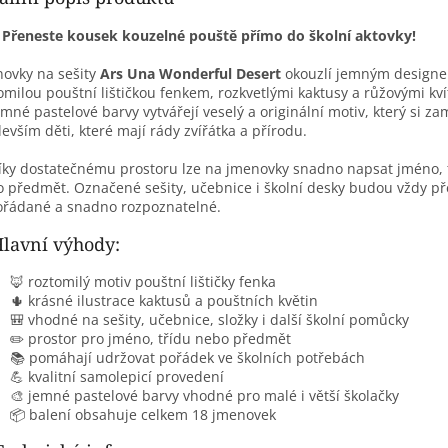

Přeneste kousek kouzelné pouště přímo do školní aktovky!
ovky na sešity
Ars Una Wonderful Desert
okouzlí jemným design
omilou pouštní lištičkou fenkem, rozkvetlými kaktusy a růžovými kví
emné pastelové barvy vytvářejí veselý a originální motiv, který si zam
evším děti, které mají rády zvířátka a přírodu.
íky dostatečnému prostoru lze na jmenovky snadno napsat jméno, 
 předmět. Označené sešity, učebnice i školní desky budou vždy p
řádané a snadno rozpoznatelné.
lavní výhody:
🦊 roztomilý motiv pouštní lištičky fenka
🌵 krásné ilustrace kaktusů a pouštních květin
🎒 vhodné na sešity, učebnice, složky i další školní pomůcky
✏️ prostor pro jméno, třídu nebo předmět
📚 pomáhají udržovat pořádek ve školních potřebách
💪 kvalitní samolepicí provedení
🎨 jemné pastelové barvy vhodné pro malé i větší školačky
📦 balení obsahuje celkem 18 jmenovek