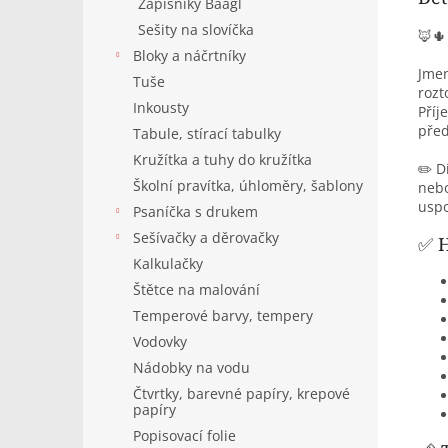
Zápisníky Baagl
Sešity na slovíčka
🦊
Bloky a náčrtníky
Jmen
Tuše
rozt
Inkousty
Příj
před
Tabule, stírací tabulky
Kružítka a tuhy do kružítka
✏️ D
Školní pravítka, úhloměry, šablony
nebo
uspo
Psaníčka s drukem
Sešívačky a děrovačky
✅ H
Kalkulačky
Štětce na malování
Temperové barvy, tempery
Vodovky
Nádobky na vodu
Čtvrtky, barevné papíry, krepové
papíry
Popisovací folie