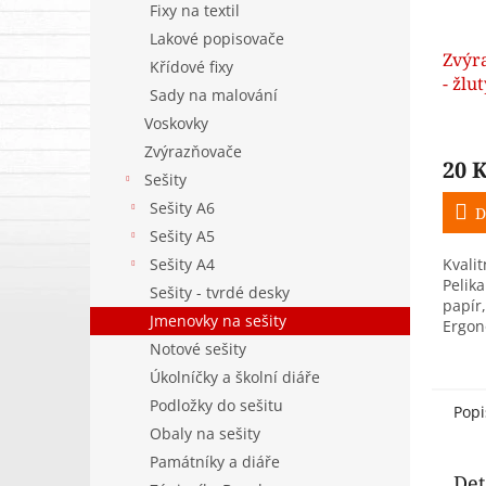
Fixy na textil
Lakové popisovače
Zvýr
Křídové fixy
- žlu
Sady na malování
Voskovky
Zvýrazňovače
20 
Sešity
Sešity A6
D
Sešity A5
Sešity A4
Kvalit
Pelik
Sešity - tvrdé desky
papír,
Jmenovky na sešity
Ergon
výdrž
Notové sešity
přehl
Úkolníčky a školní diáře
Podložky do sešitu
Popi
Obaly na sešity
Památníky a diáře
Det