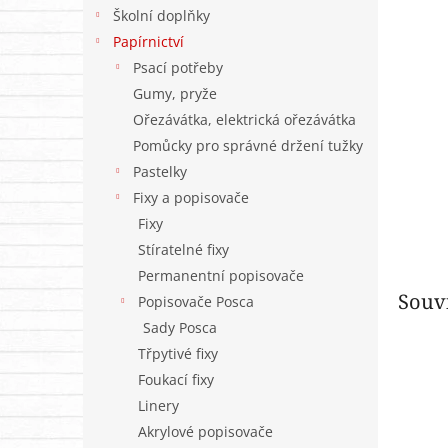
n
Školní doplňky
e
Papírnictví
l
Psací potřeby
Gumy, pryže
Ořezávátka, elektrická ořezávátka
Pomůcky pro správné držení tužky
Pastelky
Fixy a popisovače
Fixy
Stíratelné fixy
Permanentní popisovače
Souvi
Popisovače Posca
Sady Posca
Třpytivé fixy
Foukací fixy
Linery
Akrylové popisovače