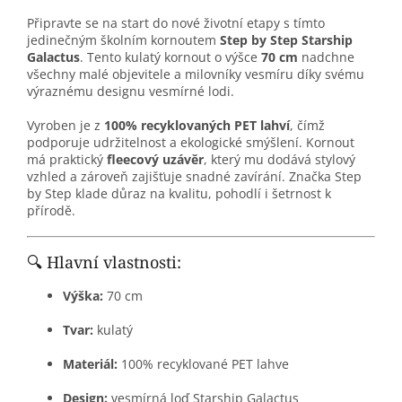
Připravte se na start do nové životní etapy s tímto
jedinečným školním kornoutem
Step by Step Starship
Galactus
. Tento kulatý kornout o výšce
70 cm
nadchne
všechny malé objevitele a milovníky vesmíru díky svému
výraznému designu vesmírné lodi.
Vyroben je z
100% recyklovaných PET lahví
, čímž
podporuje udržitelnost a ekologické smýšlení. Kornout
má praktický
fleecový uzávěr
, který mu dodává stylový
vzhled a zároveň zajišťuje snadné zavírání. Značka Step
by Step klade důraz na kvalitu, pohodlí i šetrnost k
přírodě.
🔍 Hlavní vlastnosti:
Výška:
70 cm
Tvar:
kulatý
Materiál:
100% recyklované PET lahve
Design:
vesmírná loď Starship Galactus