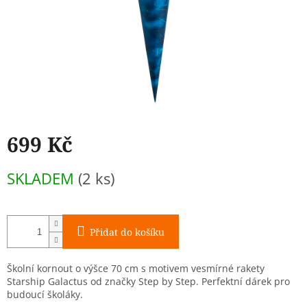
699 Kč
Měrná
SKLADEM
(2 ks)
cena:
Přidat do košíku
Školní kornout o výšce 70 cm s motivem vesmírné rakety
Starship Galactus od značky Step by Step. Perfektní dárek pro
budoucí školáky.