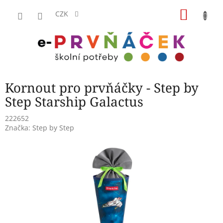
Přejít
NÁKU
na
CZK
obsah
KOŠÍK
Kornout pro prvňáčky - Step by
Step Starship Galactus
222652
Značka:
Step by Step