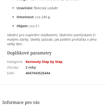
Uzavírání:
fleecový uzávěr
Hmotnost:
cca 240 g
Objem:
cca 5 l
Ideální pro naplnění sladkostmi, školními pomůckami či
malými dárky. Skvělý způsob, jak potěšit prvňáčka v jeho
velký den.
Doplňkové parametry
Kategorie
:
Kornouty Step by Step
Záruka
:
2 roky
EAN
:
4047443525444
Z
á
p
a
Informace pro vás