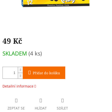
49 Kč
Měrná
SKLADEM
(4 ks)
cena:
Přidat do košíku
Detailní informace
ZEPTAT SE
HLÍDAT
SDÍLET