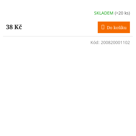
SKLADEM
(>20 ks)
38 Kč
Do košíku
Kód:
200820001102