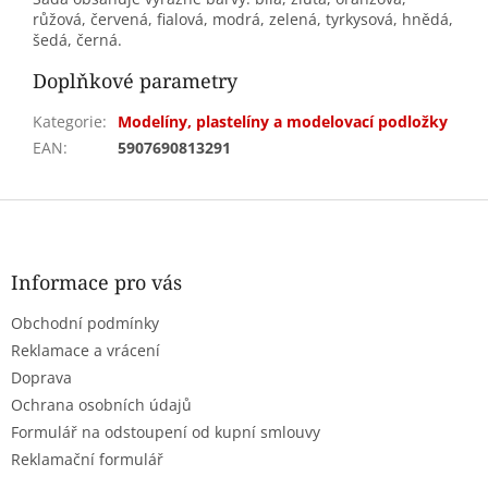
růžová, červená, fialová, modrá, zelená, tyrkysová, hnědá,
šedá, černá.
Doplňkové parametry
Kategorie
:
Modelíny, plastelíny a modelovací podložky
EAN
:
5907690813291
Z
á
p
a
Informace pro vás
t
Obchodní podmínky
í
Reklamace a vrácení
Doprava
Ochrana osobních údajů
Formulář na odstoupení od kupní smlouvy
Reklamační formulář