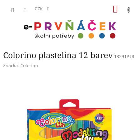
Přejít
NÁKU
na
CZK
obsah
KOŠÍK
Colorino plastelína 12 barev
13291PTR
Značka:
Colorino