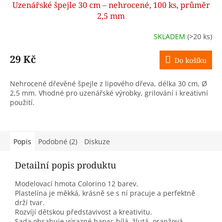
Uzenářské špejle 30 cm – nehrocené, 100 ks, průměr
2,5 mm
SKLADEM
(>20 ks)
29 Kč
Do košíku
Nehrocené dřevěné špejle z lipového dřeva, délka 30 cm, Ø
2,5 mm. Vhodné pro uzenářské výrobky, grilování i kreativní
použití.
Popis
Podobné (2)
Diskuze
Detailní popis produktu
Modelovací hmota Colorino 12 barev.
Plastelína je měkká, krásně se s ní pracuje a perfektně
drží tvar.
Rozvíjí dětskou představivost a kreativitu.
Sada obsahuje výrazné barvy: bílá, žlutá, oranžová,