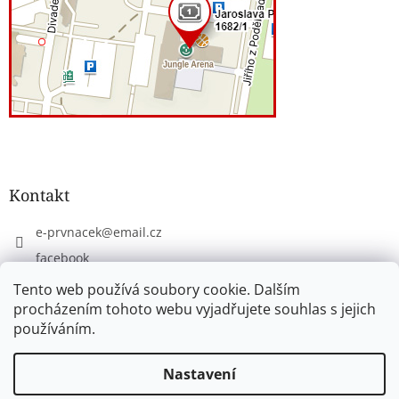
Kontakt
e-prvnacek
@
email.cz
facebook
eprvnacek
Tento web používá soubory cookie. Dalším
procházením tohoto webu vyjadřujete souhlas s jejich
používáním.
Vytvořil Shoptet
Nastavení