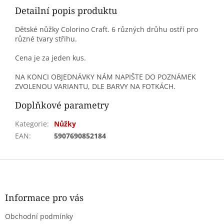
Detailní popis produktu
Dětské nůžky Colorino Craft. 6 různých drůhu ostří pro
různé tvary střihu.
Cena je za jeden kus.
NA KONCI OBJEDNÁVKY NÁM NAPIŠTE DO POZNÁMEK
ZVOLENOU VARIANTU, DLE BARVY NA FOTKÁCH.
Doplňkové parametry
Kategorie
:
Nůžky
EAN
:
5907690852184
Z
á
p
a
Informace pro vás
t
Obchodní podmínky
í