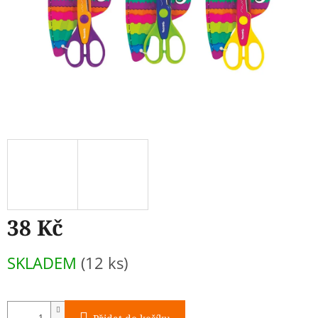
38 Kč
Měrná
SKLADEM
(12 ks)
cena: