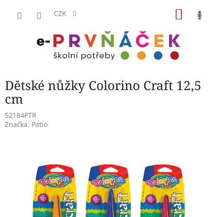
Přejít
NÁKU
na
CZK
obsah
KOŠÍK
Dětské nůžky Colorino Craft 12,5
cm
52184PTR
Značka:
Patio