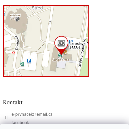
Kontakt
e-prvnacek
@
email.cz
facebook