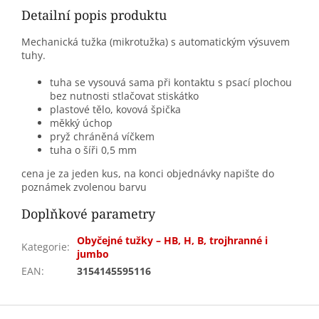
Detailní popis produktu
Mechanická tužka (mikrotužka) s automatickým výsuvem
tuhy.
tuha se vysouvá sama při kontaktu s psací plochou
bez nutnosti stlačovat stiskátko
plastové tělo, kovová špička
měkký úchop
pryž chráněná víčkem
tuha o šíři 0,5 mm
cena je za jeden kus, na konci objednávky napište do
poznámek zvolenou barvu
Doplňkové parametry
Obyčejné tužky – HB, H, B, trojhranné i
Kategorie
:
jumbo
EAN
:
3154145595116
Z