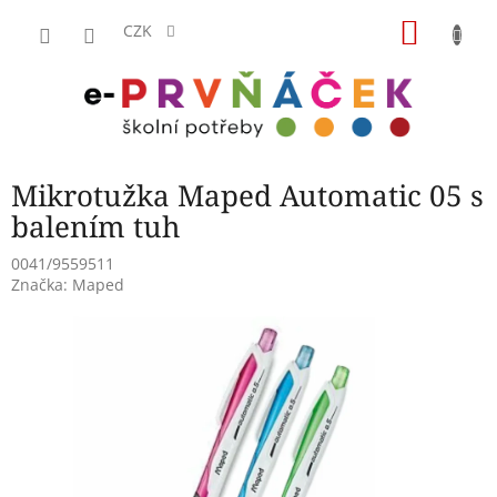
Přejít
NÁKU
na
CZK
obsah
KOŠÍK
Mikrotužka Maped Automatic 05 s
balením tuh
0041/9559511
Značka:
Maped