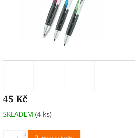
45 Kč
Měrná
SKLADEM
(4 ks)
cena: