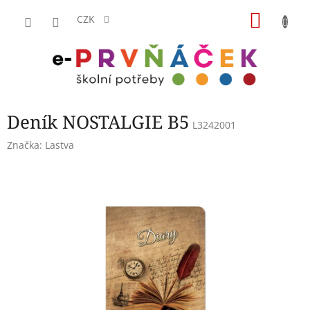
Přejít
NÁKU
na
CZK
obsah
KOŠÍK
Deník NOSTALGIE B5
L3242001
Značka:
Lastva