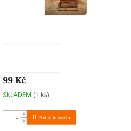
99 Kč
Měrná
SKLADEM
(1 ks)
cena:
Přidat do košíku