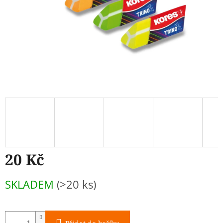
20 Kč
Měrná
SKLADEM
(>20 ks)
cena: