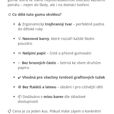
penálu – nejen do školy, ale i na domácí tvoření.
🎨
Co dělá tuto gumu skvělou?
🔺 Ergonomický
trojhranný tvar
– perfektně padne
do dětské ruky
💡
Neonové barvy
, které rozzáří každé školní
pouzdro
🧼
Nešpiní papír
– čisté a přesné gumování
✨
Bez brusných částic
– šetrná ke všem druhům
papíru
✔️
Vhodná pro všechny tvrdosti grafitových tužek
🚫
Bez ftalátů a latexu
– ideální i pro citlivější děti
📦 Dodáváno v
mixu barev
dle skladové
dostupnosti
📋 Cena je za jeden kus. Pokud máte zájem o konkrétní