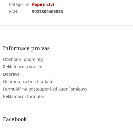
Kategorie
:
Papírnictví
EAN
:
9023800405036
Z
á
p
a
Informace pro vás
t
Obchodní podmínky
í
Reklamace a vrácení
Doprava
Ochrana osobních údajů
Formulář na odstoupení od kupní smlouvy
Reklamační formulář
Facebook