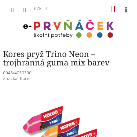
Přejít
NÁKU
na
CZK
obsah
KOŠÍK
Kores pryž Trino Neon –
trojhranná guma mix barev
0043/4050300
Značka:
Kores