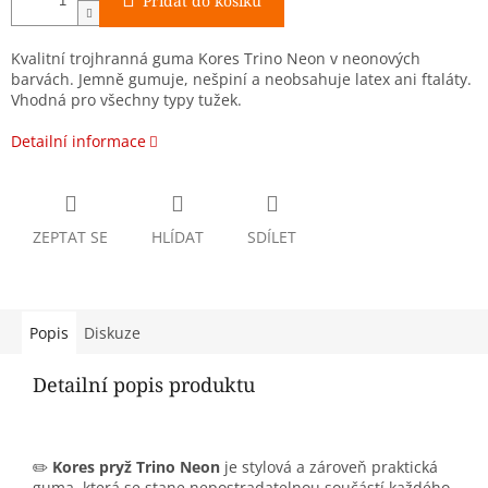
Přidat do košíku
Kvalitní trojhranná guma Kores Trino Neon v neonových
barvách. Jemně gumuje, nešpiní a neobsahuje latex ani ftaláty.
Vhodná pro všechny typy tužek.
Detailní informace
ZEPTAT SE
HLÍDAT
SDÍLET
Popis
Diskuze
Detailní popis produktu
✏️
Kores pryž Trino Neon
je stylová a zároveň praktická
guma, která se stane nepostradatelnou součástí každého