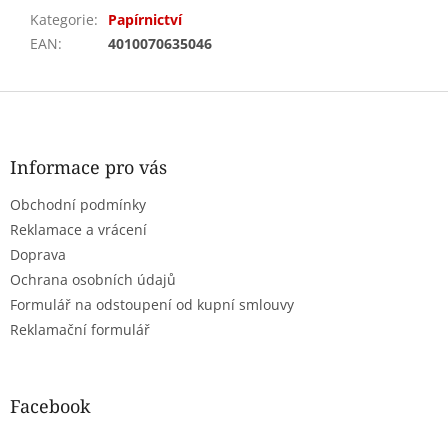
Kategorie
:
Papírnictví
EAN
:
4010070635046
Z
á
p
a
Informace pro vás
t
Obchodní podmínky
í
Reklamace a vrácení
Doprava
Ochrana osobních údajů
Formulář na odstoupení od kupní smlouvy
Reklamační formulář
Facebook