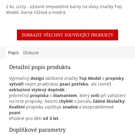
2 ks, Lizzy - úžasné omyvatelné barvy na vlasy značky Top
Model, barva růžová a modrá.
ZOBRAZIT VŠECHNY SOUVISEJÍCÍ PRODUKTY
Popis
Diskuze
Detailní popis produktu
Výjimečný
design
oblíbené značky
Top Model
z
propisky
vytváří
nejen praktickou
psací potřebu
, ale rovněž
exkluzivní stylový doplněk
.
Jedinečná
propiska
s
diamantem
, který
svítí
při zatlačení
na hrot propisky. Nesmí
chybět
v penálu
žádné školačky
.
Kvalitní
propiska zajišťuje
snadné
a bezproblémové
psaní
.
Vhodné pro děti
od 3 let
.
Doplňkové parametry