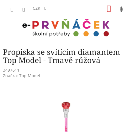
Přejít
NÁKU
na
CZK
obsah
KOŠÍK
Propiska se svítícím diamantem
Top Model - Tmavě růžová
3497611
Značka:
Top Model