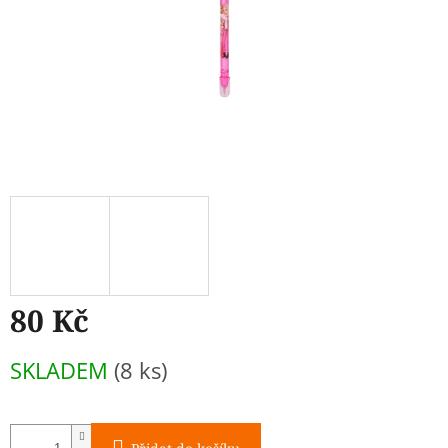
80 Kč
Měrná
SKLADEM
(8 ks)
cena: