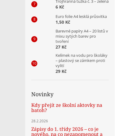
Trojhranná tužka č. 3 – zelená
6 Kč
Euro folie A4 lesklá průsvitka
1,50 Kč
Barevné papíry A4 – 20 listů v
mixu sytých barev pro
tvoření
27 Kč
Kelímek na vodu pro školáky
– plastový se zámkem proti
vylití
29 Kč
Novinky
Kdy přejít ze školní aktovky na
batoh?
28.2.2026
Zápisy do 1. třídy 2026 – co je
nového, na co nezapomenout a