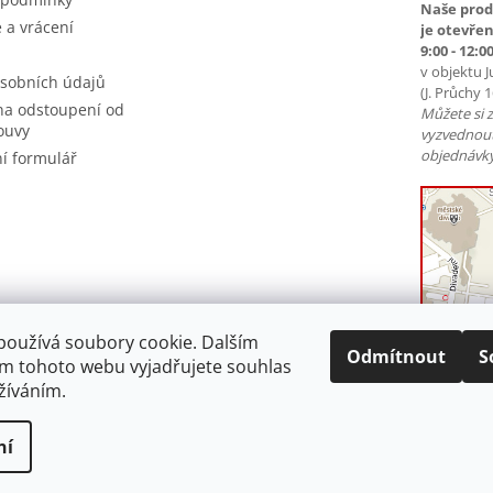
Naše prod
 a vrácení
je otevřen
9:00 - 12:00
v objektu J
sobních údajů
(J. Průchy 
na odstoupení od
Můžete si 
ouvy
vyzvednou
objednávky
í formulář
používá soubory cookie. Dalším
Odmítnout
S
m tohoto webu vyjadřujete souhlas
užíváním.
ní
a vyhrazena.