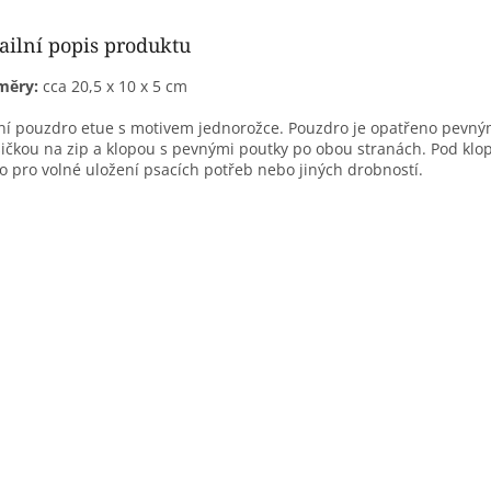
ailní popis produktu
měry:
cca 20,5 x 10 x 5 cm
ní pouzdro etue s motivem jednorožce. Pouzdro je opatřeno pevným
ičkou na zip a klopou s pevnými poutky po obou stranách. Pod klo
o pro volné uložení psacích potřeb nebo jiných drobností.