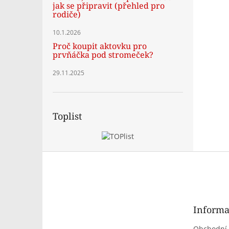
jak se připravit (přehled pro
rodiče)
10.1.2026
Proč koupit aktovku pro
prvňáčka pod stromeček?
29.11.2025
Toplist
Z
á
p
a
t
Informa
í
Obchodní