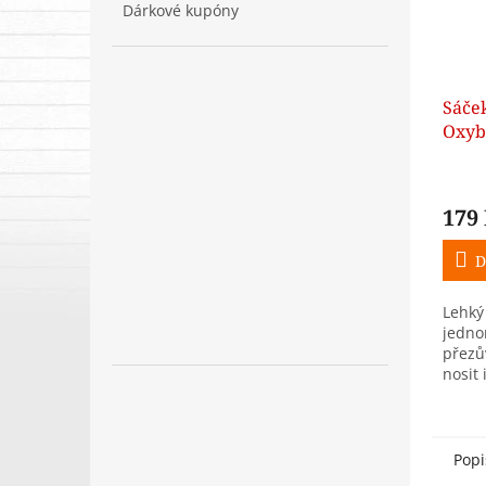
Dárkové kupóny
Sáče
Oxyb
179
D
Lehký
jedno
přezův
nosit 
Zavaz
rozmě
Popi