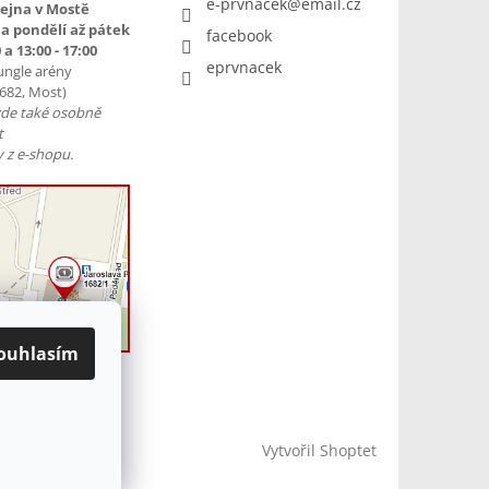
e-prvnacek
@
email.cz
ejna v Mostě
a pondělí až pátek
facebook
 a 13:00 - 17:00
eprvnacek
ungle arény
1682, Most)
zde také osobně
t
 z e-shopu.
ouhlasím
Vytvořil Shoptet