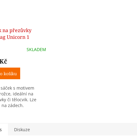
k na přezůvky
ag Unicorn 1
SKLADEM
 Kč
o košíku
 sáček s motivem
rožce, ideální na
ky či tělocvik. Lze
i na zádech.
ování na šňůrky,
ry 37 × 30 cm.
s
Diskuze