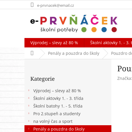
Přejít
e-prvnacek@email.cz
na
obsah
Výprodej – slevy až 80 %
Školní aktovky 1. - 3. 
Domů
Penály a pouzdra do školy
Pouzdro do
P
Pou
o
Přeskočit
s
Kategorie
Značka
kategorie
t
r
Výprodej – slevy až 80 %
a
Školní aktovky 1. - 3. třída
n
Školní batohy 1. - 5. třída
n
í
Pro 2.stupeň a studenty
p
na volný čas a sport
a
Penály a pouzdra do školy