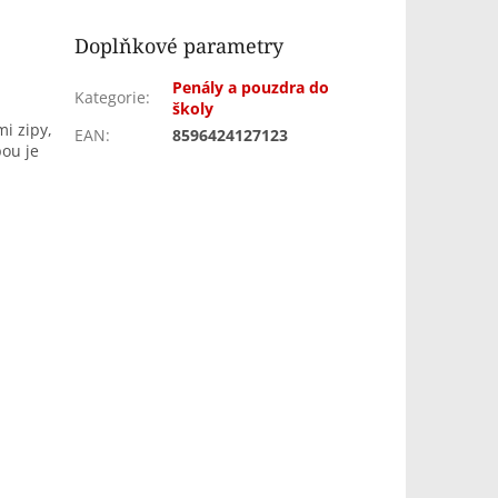
Doplňkové parametry
Penály a pouzdra do
Kategorie
:
školy
i zipy,
EAN
:
8596424127123
pou je