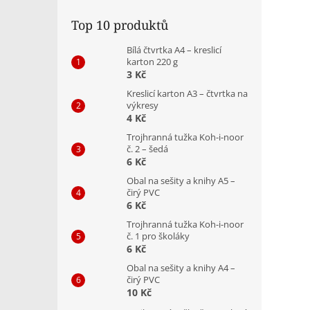
Top 10 produktů
Bílá čtvrtka A4 – kreslicí
karton 220 g
3 Kč
Kreslicí karton A3 – čtvrtka na
výkresy
4 Kč
Trojhranná tužka Koh-i-noor
č. 2 – šedá
6 Kč
Obal na sešity a knihy A5 –
čirý PVC
6 Kč
Trojhranná tužka Koh-i-noor
č. 1 pro školáky
6 Kč
Obal na sešity a knihy A4 –
čirý PVC
10 Kč