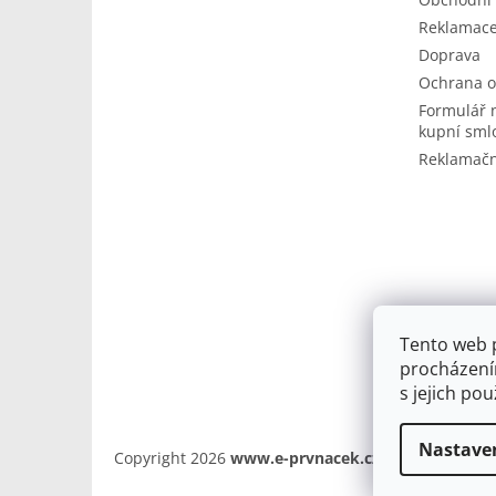
Reklamace
Doprava
Ochrana o
Formulář 
kupní sml
Reklamačn
Tento web 
procházení
s jejich po
Nastave
Copyright 2026
www.e-prvnacek.cz
. Všechna práv