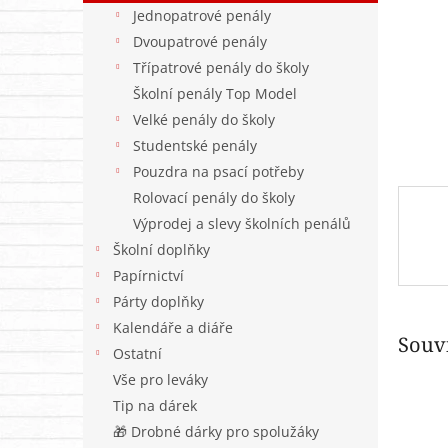
n
Jednopatrové penály
e
Dvoupatrové penály
l
Třípatrové penály do školy
Školní penály Top Model
Velké penály do školy
Studentské penály
Pouzdra na psací potřeby
Rolovací penály do školy
Výprodej a slevy školních penálů
Školní doplňky
Papírnictví
Párty doplňky
Kalendáře a diáře
Souvi
Ostatní
Vše pro leváky
Tip na dárek
🎁 Drobné dárky pro spolužáky