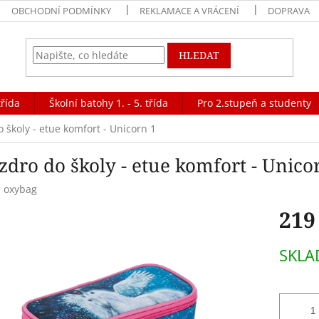
OBCHODNÍ PODMÍNKY
REKLAMACE A VRÁCENÍ
DOPRAVA
HLEDAT
třída
Školní batohy 1. - 5. třída
Pro 2.stupeň a studenty
 školy - etue komfort - Unicorn 1
zdro do školy - etue komfort - Unico
:
oxybag
219
Měrná
SKL
cena: