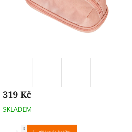
319 Kč
Měrná
SKLADEM
cena: