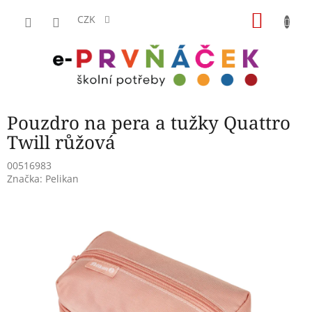
Přejít
NÁKU
na
CZK
obsah
KOŠÍK
Pouzdro na pera a tužky Quattro
Twill růžová
00516983
Značka:
Pelikan