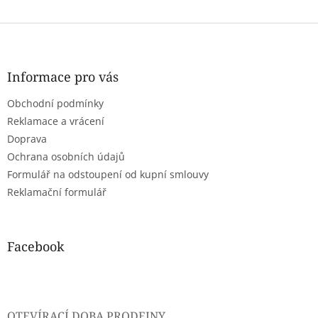
Z
á
p
a
Informace pro vás
t
Obchodní podmínky
í
Reklamace a vrácení
Doprava
Ochrana osobních údajů
Formulář na odstoupení od kupní smlouvy
Reklamační formulář
Facebook
OTEVÍRACÍ DOBA PRODEJNY