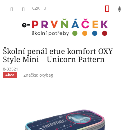
Přejít
NÁKU
na
CZK
obsah
KOŠÍK
Školní penál etue komfort OXY
Style Mini – Unicorn Pattern
8-33521
Značka:
oxybag
Akce