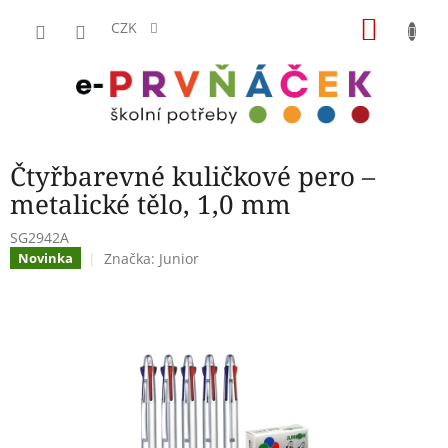
Přejít
NÁKU
na
CZK
obsah
KOŠÍK
Čtyřbarevné kuličkové pero –
metalické tělo, 1,0 mm
SG2942A
Značka:
Junior
Novinka