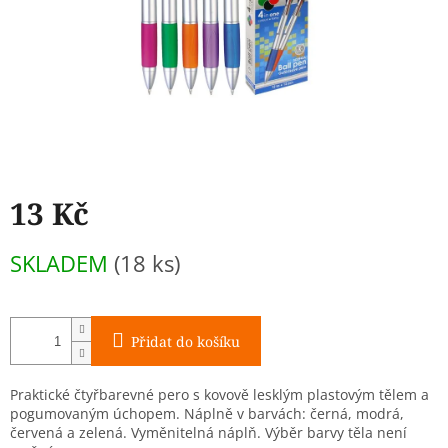
13 Kč
Měrná
SKLADEM
(18 ks)
cena:
Přidat do košíku
Praktické čtyřbarevné pero s kovově lesklým plastovým tělem a
pogumovaným úchopem. Náplně v barvách: černá, modrá,
červená a zelená. Vyměnitelná náplň. Výběr barvy těla není