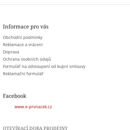
Z
á
p
a
Informace pro vás
t
Obchodní podmínky
í
Reklamace a vrácení
Doprava
Ochrana osobních údajů
Formulář na odstoupení od kupní smlouvy
Reklamační formulář
Facebook
www.e-prvnacek.cz
OTEVÍRACÍ DOBA PRODEJNY