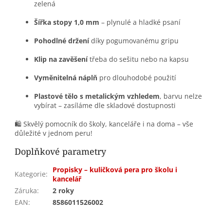
zelená
Šířka stopy 1,0 mm
– plynulé a hladké psaní
Pohodlné držení
díky pogumovanému gripu
Klip na zavěšení
třeba do sešitu nebo na kapsu
Vyměnitelná náplň
pro dlouhodobé použití
Plastové tělo s metalickým vzhledem
, barvu nelze
vybírat – zasíláme dle skladové dostupnosti
🛍️ Skvělý pomocník do školy, kanceláře i na doma – vše
důležité v jednom peru!
Doplňkové parametry
Propisky – kuličková pera pro školu i
Kategorie
:
kancelář
Záruka
:
2 roky
EAN
:
8586011526002