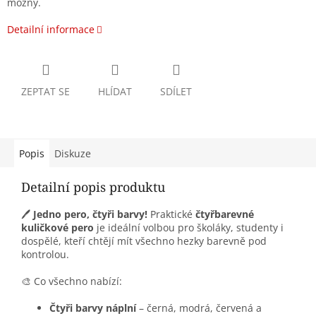
možný.
Detailní informace
ZEPTAT SE
HLÍDAT
SDÍLET
Popis
Diskuze
Detailní popis produktu
🖊️
Jedno pero, čtyři barvy!
Praktické
čtyřbarevné
kuličkové pero
je ideální volbou pro školáky, studenty i
dospělé, kteří chtějí mít všechno hezky barevně pod
kontrolou.
🎨 Co všechno nabízí:
Čtyři barvy náplní
– černá, modrá, červená a