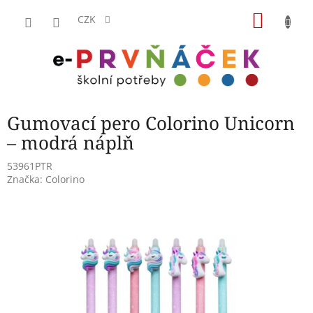
Přejít
NÁKU
na
CZK
obsah
KOŠÍK
Gumovací pero Colorino Unicorn
– modrá náplň
53961PTR
Značka:
Colorino