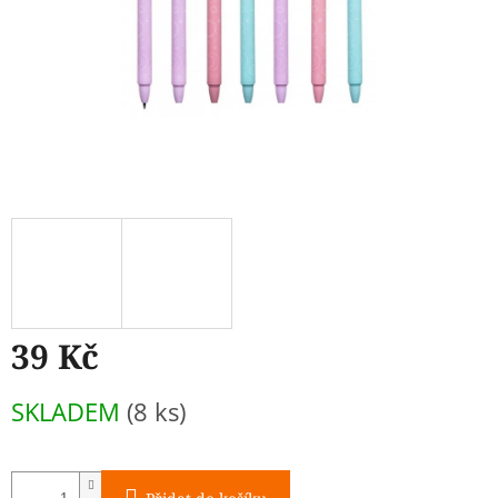
39 Kč
Měrná
SKLADEM
(8 ks)
cena: