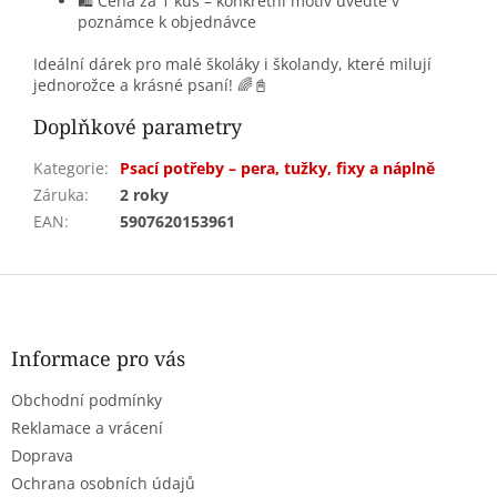
🛍️ Cena za 1 kus – konkrétní motiv uveďte v
poznámce k objednávce
Ideální dárek pro malé školáky i školandy, které milují
jednorožce a krásné psaní! 🌈📓
Doplňkové parametry
Kategorie
:
Psací potřeby – pera, tužky, fixy a náplně
Záruka
:
2 roky
EAN
:
5907620153961
Z
á
p
a
Informace pro vás
t
Obchodní podmínky
í
Reklamace a vrácení
Doprava
Ochrana osobních údajů