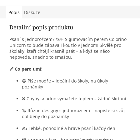
Popis
Diskuze
Detailní popis produktu
Psaní s jednorožcem? 🦄✨ S gumovacím perem Colorino
Unicorn to bude zábava i kouzlo v jednom! Skvělé pro
školáky, kteří chtějí krásně psát – a když se něco
nepovede, snadno to smažou.
🖊️
Co pero umí:
🔵 Píše modře – ideální do školy, na úkoly i
poznámky
❌ Chyby snadno vymažete teplem – žádné škrtání
🦄 Různé designy s jednorožcem – napište si svůj
oblíbený do poznámky
✍️ Lehké, pohodlné a hravé psaní každý den