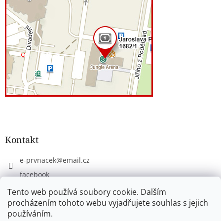
Kontakt
e-prvnacek
@
email.cz
facebook
eprvnacek
Tento web používá soubory cookie. Dalším
procházením tohoto webu vyjadřujete souhlas s jejich
používáním.