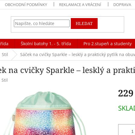
OBCHODNÍ PODMÍNKY
REKLAMACE A VRÁCENÍ
DOPRAVA
HLEDAT
třída
Školní batohy 1. - 5. třída
Pro 2.stupeň a studenty
Stil
Sáček na cvičky Sparkle – lesklý a praktický pytlík na obu
k na cvičky Sparkle – lesklý a prakt
:
Stil
229
Měrná
SKL
cena: