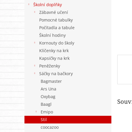
n
Školní doplňky
e
Zábavné učení
l
Pomocné tabulky
Počítadla a tabule
Školní hodiny
Kornouty do školy
Klíčenky na krk
Kapsičky na krk
Peněženky
Sáčky na bačkory
Bagmaster
Ars Una
Oxybag
Souvi
Baagl
Emipo
Stil
coocazoo