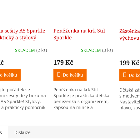
a sešity A5 Sparkle
Peněženka na krk Stil
Zástěrka
ktický a stylový
Sparkle
výchovu
ný box
SKLADEM
(2 ks)
SKLADEM
(3 ks)
Kč
179 Kč
199 Kč
o košíku
Do košíku
Do ko
jte pořádek se
Peněženka na krk Stil
Dětská zá
ími sešity díky boxu na
Sparkle je praktická dětská
s motivem
 A5 Sparkle! Stylový,
peněženka s organizérem,
Nastavite
 a praktický pomocník
kapsou na mince a
hlavu, za
ždé třídy i dětského
průhlednou kapsičkou na
a dvě kap
. Perfektní pro školní
kartu. Díky šňůrce na krk je
Rozměr 44
cí použití.
ideální pro bezpečné
nošení do...
s
Diskuze