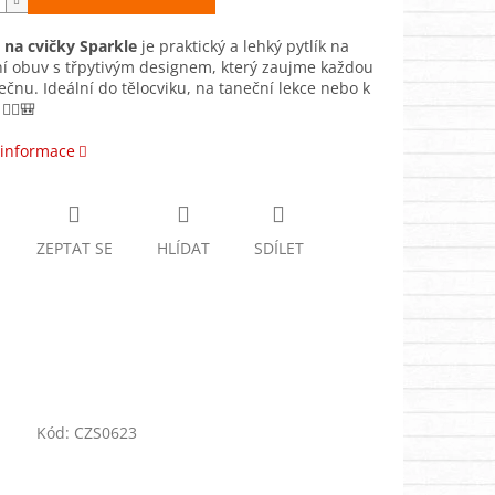
 na cvičky Sparkle
je praktický a lehký pytlík na
í obuv s třpytivým designem, který zaujme každou
lečnu. Ideální do tělocviku, na taneční lekce nebo k
‍♀️🎒
 informace
ZEPTAT SE
HLÍDAT
SDÍLET
Kód:
CZS0623