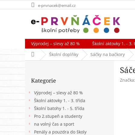
Přejít
e-prvnacek@email.cz
na
obsah
Výprodej – slevy až 80 %
Školní aktovky 1. - 3. 
Domů
Školní doplňky
Sáčky na bačkory
P
Sáče
o
Přeskočit
s
Kategorie
Značka
kategorie
t
r
Výprodej – slevy až 80 %
a
Školní aktovky 1. - 3. třída
n
Školní batohy 1. - 5. třída
n
í
Pro 2.stupeň a studenty
p
na volný čas a sport
a
Penály a pouzdra do školy