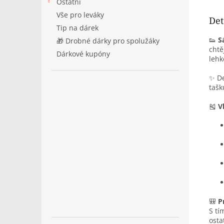
Ostatní
Vše pro leváky
Det
Tip na dárek
👟
S
🎁 Drobné dárky pro spolužáky
chtě
Dárkové kupóny
lehk
✨ De
tašk
🎽
V
🎒
P
S tí
osta