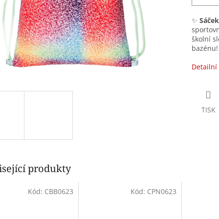
✨
Sáček
sportovn
školní s
bazénu! 
Detailní
TISK
sející produkty
Kód:
CBB0623
Kód:
CPN0623