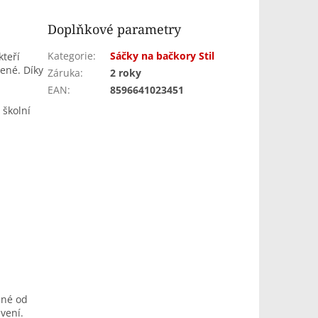
Doplňkové parametry
Kategorie
:
Sáčky na bačkory Stil
kteří
žené. Díky
Záruka
:
2 roky
EAN
:
8596641023451
 školní
ené od
vení.