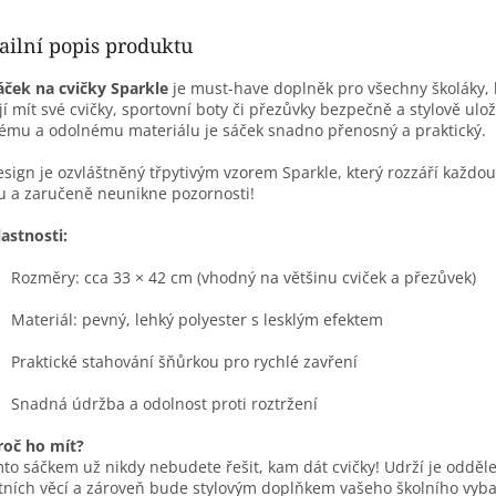
ailní popis produktu
áček na cvičky Sparkle
je must-have doplněk pro všechny školáky, 
jí mít své cvičky, sportovní boty či přezůvky bezpečně a stylově ulo
ému a odolnému materiálu je sáček snadno přenosný a praktický.
sign je ozvláštněný třpytivým vzorem Sparkle, který rozzáří každou
u a zaručeně neunikne pozornosti!
lastnosti:
Rozměry: cca 33 × 42 cm (vhodný na většinu cviček a přezůvek)
Materiál: pevný, lehký polyester s lesklým efektem
Praktické stahování šňůrkou pro rychlé zavření
Snadná údržba a odolnost proti roztržení
roč ho mít?
mto sáčkem už nikdy nebudete řešit, kam dát cvičky! Udrží je odděl
tních věcí a zároveň bude stylovým doplňkem vašeho školního vyba