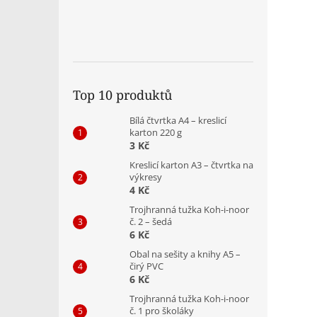
Top 10 produktů
Bílá čtvrtka A4 – kreslicí
karton 220 g
3 Kč
Kreslicí karton A3 – čtvrtka na
výkresy
4 Kč
Trojhranná tužka Koh-i-noor
č. 2 – šedá
6 Kč
Obal na sešity a knihy A5 –
čirý PVC
6 Kč
Trojhranná tužka Koh-i-noor
č. 1 pro školáky