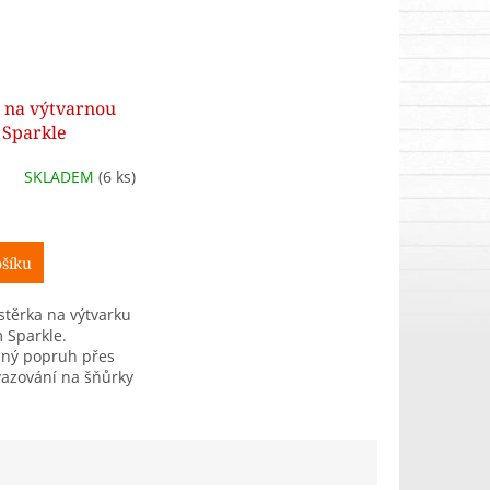
 na výtvarnou
 Sparkle
SKLADEM
(6 ks)
šíku
stěrka na výtvarku
 Sparkle.
lný popruh přes
vazování na šňůrky
sy na pomůcky.
 × 50 cm.