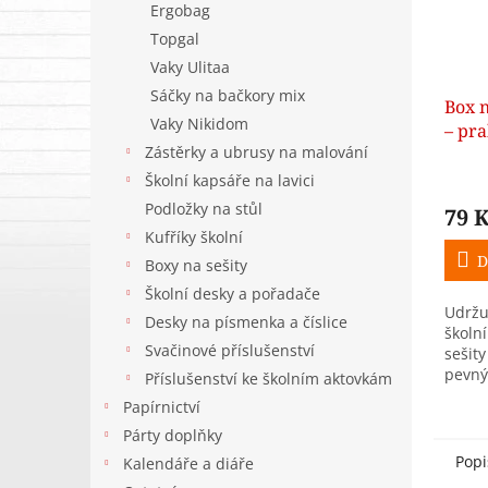
Ergobag
Topgal
Vaky Ulitaa
Sáčky na bačkory mix
Box n
Vaky Nikidom
– pra
Zástěrky a ubrusy na malování
úlož
Školní kapsáře na lavici
Podložky na stůl
79 
Kufříky školní
D
Boxy na sešity
Školní desky a pořadače
Udržu
Desky na písmenka a číslice
školn
Svačinové příslušenství
sešity
pevný
Příslušenství ke školním aktovkám
do ka
Papírnictví
pokoje
Párty doplňky
i domá
Popi
Kalendáře a diáře