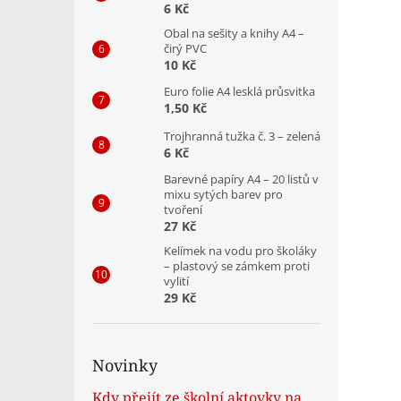
6 Kč
Obal na sešity a knihy A4 –
čirý PVC
10 Kč
Euro folie A4 lesklá průsvitka
1,50 Kč
Trojhranná tužka č. 3 – zelená
6 Kč
Barevné papíry A4 – 20 listů v
mixu sytých barev pro
tvoření
27 Kč
Kelímek na vodu pro školáky
– plastový se zámkem proti
vylití
29 Kč
Novinky
Kdy přejít ze školní aktovky na