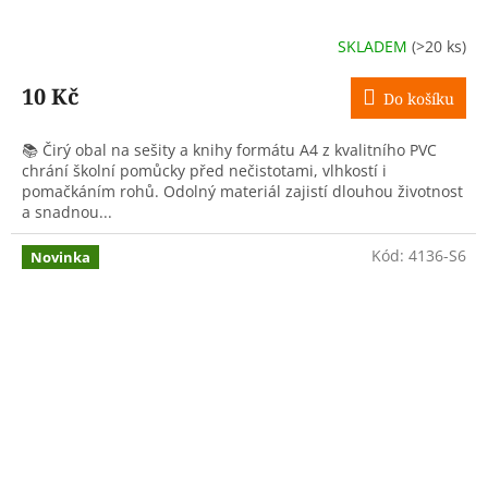
SKLADEM
(>20 ks)
10 Kč
Do košíku
📚 Čirý obal na sešity a knihy formátu A4 z kvalitního PVC
chrání školní pomůcky před nečistotami, vlhkostí i
pomačkáním rohů. Odolný materiál zajistí dlouhou životnost
a snadnou...
Kód:
4136-S6
Novinka