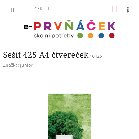
Přejít
NÁKU
na
CZK
obsah
KOŠÍK
Sešit 425 A4 čtvereček
16425
Značka:
Junior