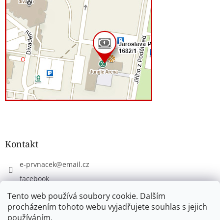
Kontakt
e-prvnacek
@
email.cz
facebook
eprvnacek
Tento web používá soubory cookie. Dalším
procházením tohoto webu vyjadřujete souhlas s jejich
používáním.