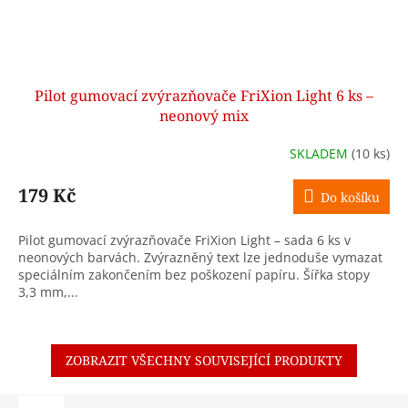
Pilot gumovací zvýrazňovače FriXion Light 6 ks –
neonový mix
SKLADEM
(10 ks)
179 Kč
Do košíku
Pilot gumovací zvýrazňovače FriXion Light – sada 6 ks v
neonových barvách. Zvýrazněný text lze jednoduše vymazat
speciálním zakončením bez poškození papíru. Šířka stopy
3,3 mm,...
ZOBRAZIT VŠECHNY SOUVISEJÍCÍ PRODUKTY