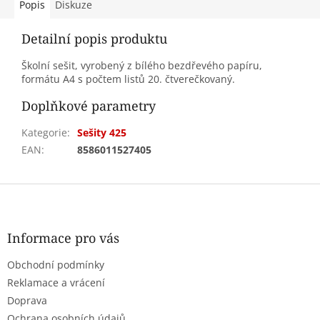
Popis
Diskuze
Detailní popis produktu
Školní sešit, vyrobený z bílého bezdřevého papíru,
formátu A4 s počtem listů 20. čtverečkovaný.
Doplňkové parametry
Kategorie
:
Sešity 425
EAN
:
8586011527405
Z
á
p
a
Informace pro vás
t
Obchodní podmínky
í
Reklamace a vrácení
Doprava
Ochrana osobních údajů