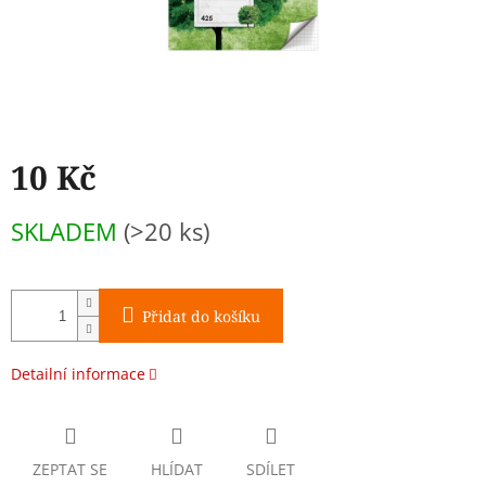
10 Kč
Měrná
SKLADEM
(>20 ks)
cena:
Přidat do košíku
Detailní informace
ZEPTAT SE
HLÍDAT
SDÍLET