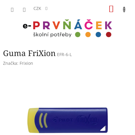
Přejít
NÁKU
na
CZK
obsah
KOŠÍK
Guma FriXion
EFR-6-L
Značka:
Frixion