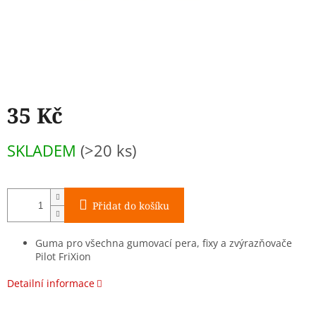
35 Kč
Měrná
SKLADEM
(>20 ks)
cena:
Přidat do košíku
Guma pro všechna gumovací pera, fixy a zvýrazňovače
Pilot FriXion
Detailní informace