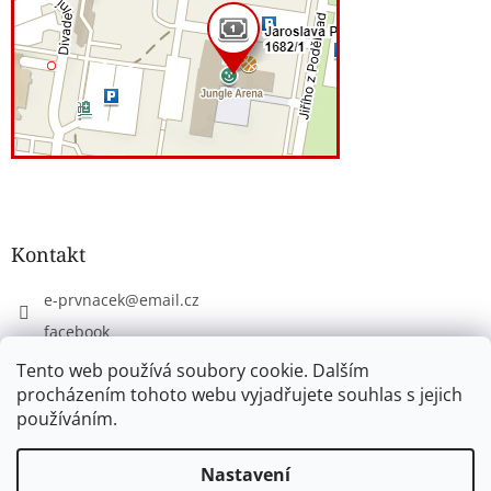
Kontakt
e-prvnacek
@
email.cz
facebook
eprvnacek
Tento web používá soubory cookie. Dalším
procházením tohoto webu vyjadřujete souhlas s jejich
používáním.
Vytvořil Shoptet
Nastavení