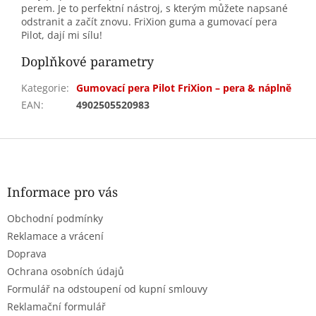
perem. Je to perfektní nástroj, s kterým můžete napsané
odstranit a začít znovu. FriXion guma a gumovací pera
Pilot, dají mi sílu!
Doplňkové parametry
Kategorie
:
Gumovací pera Pilot FriXion – pera & náplně
EAN
:
4902505520983
Z
á
p
a
Informace pro vás
t
Obchodní podmínky
í
Reklamace a vrácení
Doprava
Ochrana osobních údajů
Formulář na odstoupení od kupní smlouvy
Reklamační formulář