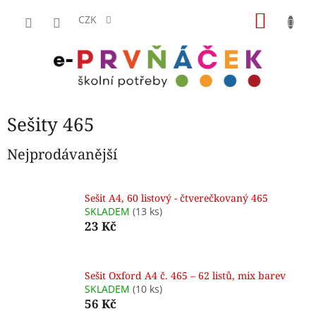
Přejít
NÁKU
na
CZK
obsah
KOŠÍK
Sešity 465
Nejprodávanější
Sešit A4, 60 listový - čtverečkovaný 465
SKLADEM
(13 ks)
23 Kč
Sešit Oxford A4 č. 465 – 62 listů, mix barev
SKLADEM
(10 ks)
56 Kč