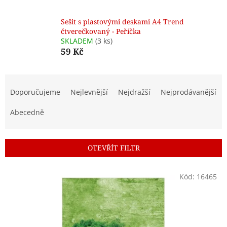
Sešit s plastovými deskami A4 Trend
čtverečkovaný - Peříčka
SKLADEM
(3 ks)
59 Kč
Ř
a
Doporučujeme
Nejlevnější
Nejdražší
Nejprodávanější
z
e
Abecedně
n
í
p
OTEVŘÍT FILTR
r
o
V
Kód:
16465
d
ý
u
p
k
i
t
s
ů