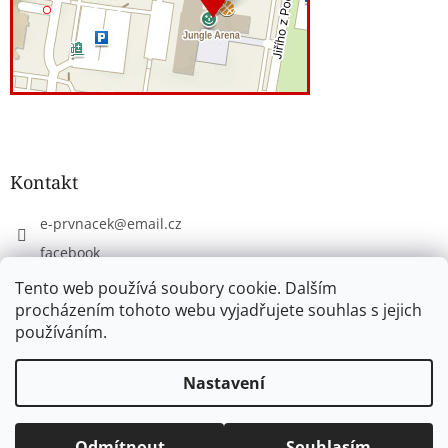
Kontakt
e-prvnacek
@
email.cz
facebook
eprvnacek
Tento web používá soubory cookie. Dalším
procházením tohoto webu vyjadřujete souhlas s jejich
používáním.
Vytvořil Shoptet
Nastavení
Copyright 2026
www.e-prvnacek.cz
. Všechna práva
Odmítnout
Souhlasím