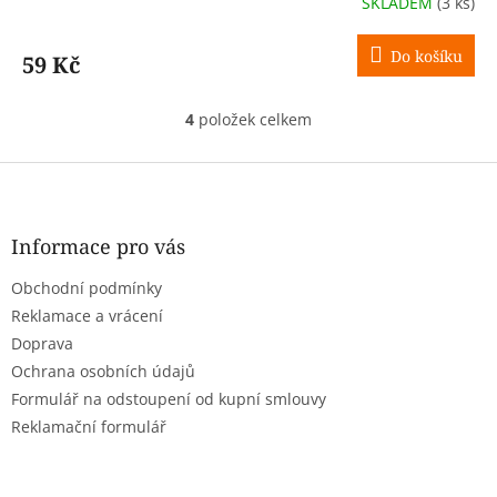
SKLADEM
(3 ks)
Do košíku
59 Kč
4
položek celkem
O
v
l
Z
á
á
d
p
a
a
Informace pro vás
c
t
í
Obchodní podmínky
í
p
r
Reklamace a vrácení
v
Doprava
k
Ochrana osobních údajů
y
Formulář na odstoupení od kupní smlouvy
v
ý
Reklamační formulář
p
i
s