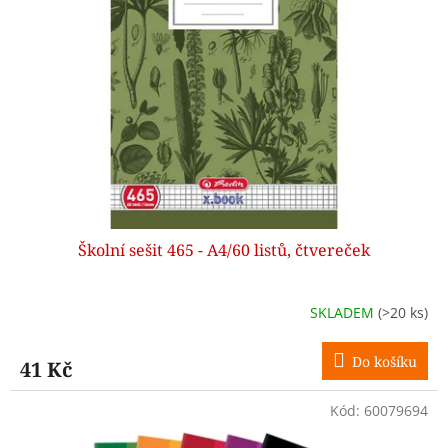
Školní sešit 465 - A4/60 listů, čtvereček
SKLADEM
(>20 ks)
Do košíku
41 Kč
Kód:
60079694