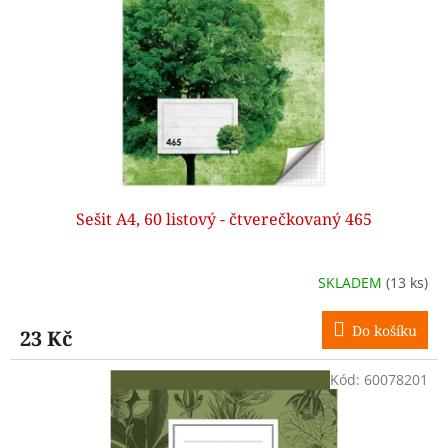
p
r
o
d
u
k
t
ů
Sešit A4, 60 listový - čtverečkovaný 465
SKLADEM
(13 ks)
Do košíku
23 Kč
Kód:
60078201