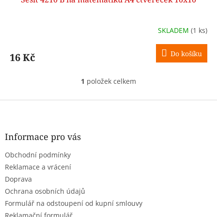
SKLADEM
(1 ks)
Do košíku
16 Kč
1
položek celkem
O
v
l
Z
á
á
d
p
a
a
Informace pro vás
c
t
í
Obchodní podmínky
í
p
r
Reklamace a vrácení
v
Doprava
k
Ochrana osobních údajů
y
Formulář na odstoupení od kupní smlouvy
v
ý
Reklamační formulář