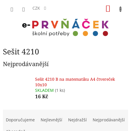
Přejít
NÁKU
na
CZK
obsah
KOŠÍK
Sešit 4210
Nejprodávanější
Sešit 4210 B na matematiku A4 čtvereček
10x10
SKLADEM
(1 ks)
16 Kč
Ř
a
Doporučujeme
Nejlevnější
Nejdražší
Nejprodávanější
z