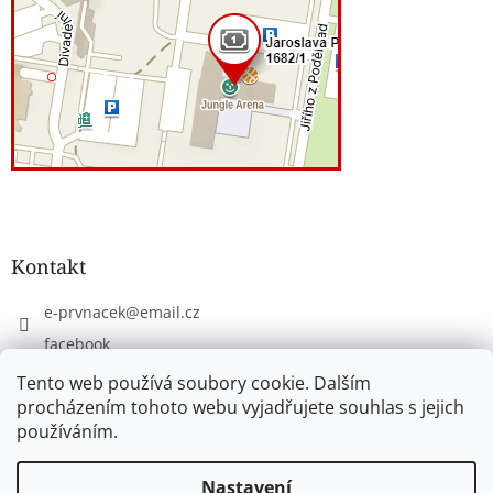
Kontakt
e-prvnacek
@
email.cz
facebook
eprvnacek
Tento web používá soubory cookie. Dalším
procházením tohoto webu vyjadřujete souhlas s jejich
používáním.
Vytvořil Shoptet
Nastavení