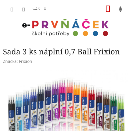
Přejít
NÁKU
na
CZK
obsah
KOŠÍK
Sada 3 ks náplní 0,7 Ball Frixion
Značka:
Frixion