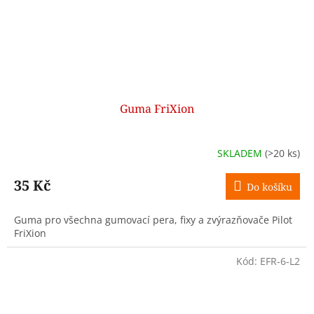
Guma FriXion
SKLADEM
(>20 ks)
35 Kč
Do košíku
Guma pro všechna gumovací pera, fixy a zvýrazňovače Pilot
FriXion
Kód:
EFR-6-L2