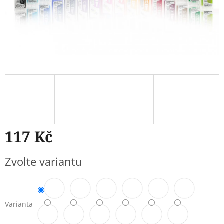
117 Kč
Měrná
Zvolte variantu
cena:
Varianta