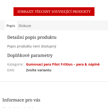
ZOBRAZIT VŠECHNY SOUVISEJÍCÍ PRODUKTY
Popis
Diskuze
Detailní popis produktu
Popis produktu není dostupný
Doplňkové parametry
Kategorie
:
Gumovací pera Pilot FriXion – pera & náplně
EAN
:
Zvolte variantu
Z
á
p
a
Informace pro vás
t