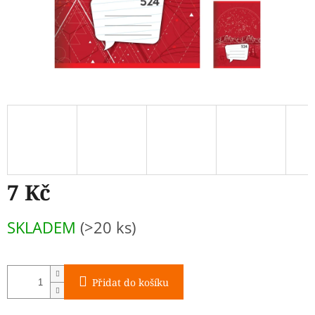
7 Kč
Měrná
SKLADEM
(>20 ks)
cena:
Přidat do košíku