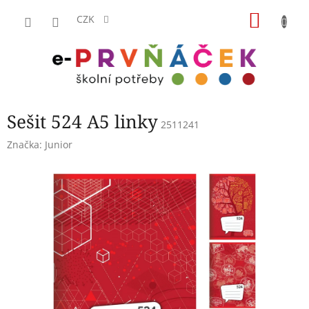
Přejít
NÁKU
na
CZK
obsah
KOŠÍK
Sešit 524 A5 linky
2511241
Značka:
Junior