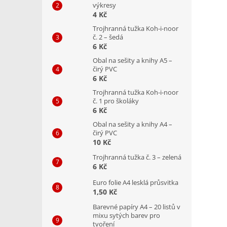
výkresy
4 Kč
Trojhranná tužka Koh-i-noor
č. 2 – šedá
6 Kč
Obal na sešity a knihy A5 –
čirý PVC
6 Kč
Trojhranná tužka Koh-i-noor
č. 1 pro školáky
6 Kč
Obal na sešity a knihy A4 –
čirý PVC
10 Kč
Trojhranná tužka č. 3 – zelená
6 Kč
Euro folie A4 lesklá průsvitka
1,50 Kč
Barevné papíry A4 – 20 listů v
mixu sytých barev pro
tvoření