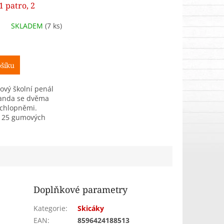
1 patro, 2
 prázdný
SKLADEM
(7 ks)
šíku
ový školní penál
anda se dvěma
 chlopněmi.
 25 gumových
 psací potřeby a
 fólie na rozvrh
nál je dodáván
Doplňkové parametry
Kategorie
:
Skicáky
EAN
:
8596424188513