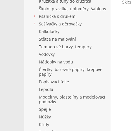
Kružítka a tuhy do kružítka
Skic
Školní pravítka, úhloměry, šablony
Psaníčka s drukem
Sešívačky a děrovačky
Kalkulačky
Štětce na malování
Temperové barvy, tempery
Vodovky
Nádobky na vodu
Čtvrtky, barevné papíry, krepové
papíry
Popisovací folie
Lepidla
Modelíny, plastelíny a modelovací
podložky
Špejle
Nůžky
Křídy