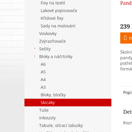
Pand
Fixy na textil
Lakové popisovače
Křídové fixy
239
Sady na malování
Voskovky
D
Zvýrazňovače
Sešity
Školn
Bloky a náčrtníky
pandy
potře
A6
formá
A5
zámeč
A4
pevné
A3
Popi
Bloky, bločky
Skicáky
Tuše
Det
Inkousty
Roz
Tabule, stírací tabulky