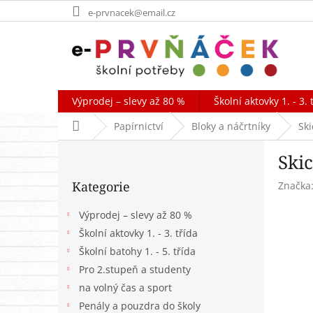
Přejít
e-prvnacek@email.cz
na
obsah
Výprodej – slevy až 80 %
Školní aktovky 1. - 3. 
Domů
Papírnictví
Bloky a náčrtníky
Ski
P
Ski
o
Přeskočit
s
Kategorie
Značka
kategorie
t
r
Výprodej – slevy až 80 %
a
Školní aktovky 1. - 3. třída
n
Školní batohy 1. - 5. třída
n
í
Pro 2.stupeň a studenty
p
na volný čas a sport
a
Penály a pouzdra do školy