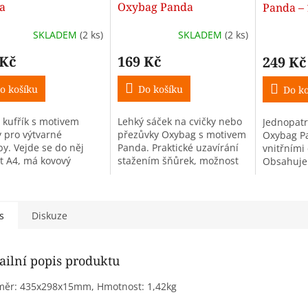
a
Oxybag Panda
Panda – 
chlopně,
SKLADEM
(2 ks)
SKLADEM
(2 ks)
 Kč
169 Kč
249 Kč
o košíku
Do košíku
Do ko
í kufřík s motivem
Lehký sáček na cvičky nebo
Jednopatr
 pro výtvarné
přezůvky Oxybag s motivem
Oxybag P
by. Vejde se do něj
Panda. Praktické uzavírání
vnitřními
t A4, má kovový
stažením šňůrek, možnost
Obsahuje
ek a je vyroben z
nošení na zádech nebo
poutek na
ho lamina.
připevnění ke školnímu
průhledné
batohu. Vyroben ze 100%...
hodin. Pe
prázdný.
s
Diskuze
ailní popis produktu
měr: 435x298x15mm, Hmotnost: 1,42kg