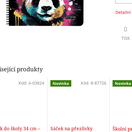
Detailní
TISK
sející produkty
Kód:
6-03824
Kód:
8-87726
Novinka
Novinka
k do školy 34 cm –
Sáček na přezůvky
Školní p