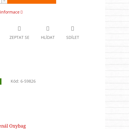
 informace
ZEPTAT SE
HLÍDAT
SDÍLET
Kód:
6-59826
enál Oxybag