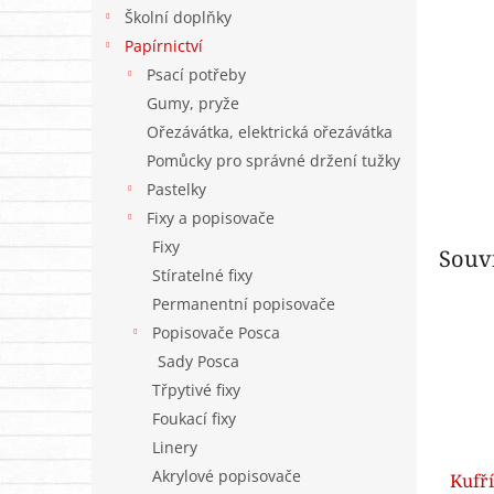
n
Školní doplňky
e
Papírnictví
l
Psací potřeby
Gumy, pryže
Ořezávátka, elektrická ořezávátka
Pomůcky pro správné držení tužky
Pastelky
Fixy a popisovače
Fixy
Souvi
Stíratelné fixy
Permanentní popisovače
Popisovače Posca
Sady Posca
Třpytivé fixy
Foukací fixy
Linery
Akrylové popisovače
Kufří