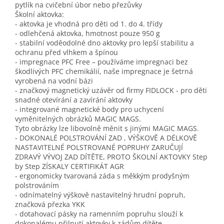
pytlík na cvičební úbor nebo přezůvky
Školní aktovka:
- aktovka je vhodná pro děti od 1. do 4. třídy
- odlehčená aktovka, hmotnost pouze 950 g
- stabilní voděodolné dno aktovky pro lepší stabilitu a
ochranu před vlhkem a špínou
- impregnace PFC Free – používáme impregnaci bez
škodlivých PFC chemikálií, naše impregnace je šetrná
vyrobená na vodní bázi
- značkový magnetický uzávěr od firmy FIDLOCK - pro děti
snadné otevírání a zavírání aktovky
- integrované magnetické body pro uchycení
vyměnitelných obrázků MAGIC MAGS.
Tyto obrázky lze libovolně měnit s jinými MAGIC MAGS.
- DOKONALÉ POLSTROVÁNÍ ZAD , VÝŠKOVĚ A DÉLKOVĚ
NASTAVITELNÉ POLSTROVANÉ POPRUHY ZARUČUJÍ
ZDRAVÝ VÝVOJ ZAD DÍTĚTE, PROTO ŠKOLNÍ AKTOVKY Step
by Step ZÍSKALY CERTIFIKÁT AGR
- ergonomicky tvarovaná záda s měkkým prodyšným
polstrováním
- odnímatelný výškově nastavitelný hrudní popruh,
značková přezka YKK
- dotahovací pásky na ramenním popruhu slouží k
dokonalému přilnutí aktovky k zádům dítěte