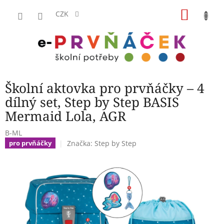
Přejít
NÁKU
na
CZK
obsah
KOŠÍK
Školní aktovka pro prvňáčky – 4
dílný set, Step by Step BASIS
Mermaid Lola, AGR
B-ML
Značka:
Step by Step
pro prvňáčky