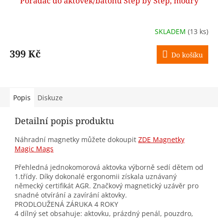
Pořadač do aktovek/batohů Step by Step, modrý
SKLADEM
(13 ks)
399 Kč
Do košíku
Popis
Diskuze
Detailní popis produktu
Náhradní magnetky můžete dokoupit
ZDE Magnetky
Magic Mags
Přehledná jednokomorová aktovka výborně sedí dětem od
1.třídy. Díky dokonalé ergonomii získala uznávaný
německý certifikát AGR. Značkový magnetický uzávěr pro
snadné otvírání a zavírání aktovky.
PRODLOUŽENÁ ZÁRUKA 4 ROKY
4 dílný set obsahuje: aktovku, prázdný penál, pouzdro,