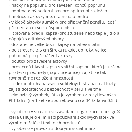
- háčky na popruhu pro zavěšení konců popruhu
- odnímatelný bederní pás pro optimální rozložení
hmotnosti aktovky mezi ramena a bedra
- v klopě aktovky gumičky pro připevnění penálu, lepší
přehled v aktovce a úspora místa
- izolovaná přední kapsa (pro studené nebo teplé jídlo a
nápoje) s odtokovými otvory
- dostatečně velké boční kapsy na láhev s pitím
- polstrovaná 3,5 cm široká rukojeť do ruky, velice
pohodlná pro přenášení aktovky
- poutko pro zavěšení aktovky
- prostorná hlavní kapsa s vnitřní kapsou, která je určena
pro těžší předměty (např. učebnice), zajistí se tak
rovnoměrné rozložení hmotnosti
- reflexní plochy na všech viditelných stranách aktovky
zajistí dostatečnou bezpečnost v šeru a ve tmě
- ekologický výrobek, látka je vyrobena z recyklovaných
PET lahví (na 1 set se spotřebovalo cca 34 ks lahví 0,5 l)
- vyrobeno v souladu se zásadami organizace bluesign®,
která usiluje o eliminaci používání škodlivých látek ve
výrobním řetězci textilních produktů.
- vyrobeno v provozu s dobrými sociálními a