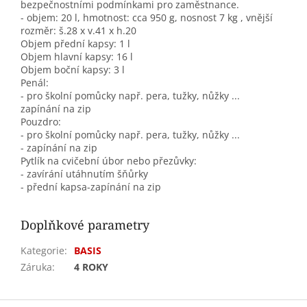
bezpečnostními podmínkami pro zaměstnance.
- objem: 20 l, hmotnost: cca 950 g, nosnost 7 kg , vnější
rozměr: š.28 x v.41 x h.20
Objem přední kapsy: 1 l
Objem hlavní kapsy: 16 l
Objem boční kapsy: 3 l
Penál:
- pro školní pomůcky např. pera, tužky, nůžky ...
zapínání na zip
Pouzdro:
- pro školní pomůcky např. pera, tužky, nůžky ...
- zapínání na zip
Pytlík na cvičební úbor nebo přezůvky:
- zavírání utáhnutím šňůrky
- přední kapsa-zapínání na zip
Doplňkové parametry
Kategorie
:
BASIS
Záruka
:
4 ROKY
Z