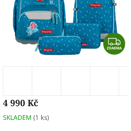
Z
ZDARMA
D
A
R
M
A
4 990 Kč
Měrná
SKLADEM
(1 ks)
cena: